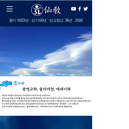
​환기
9223년 . 선기
60
년 . 선교창교
36년
.
2
026'