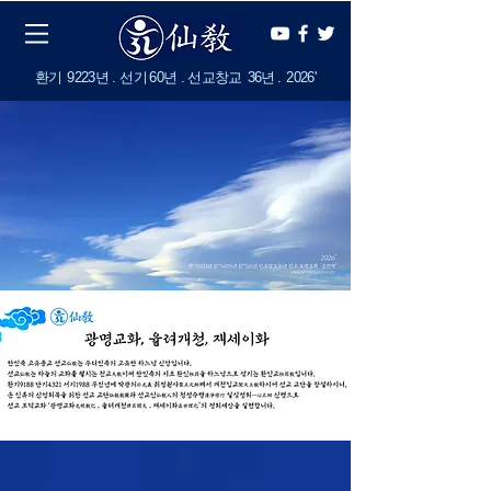
​환기
9223년 . 선기
60
년 . 선교창교
36년
.
2
026'