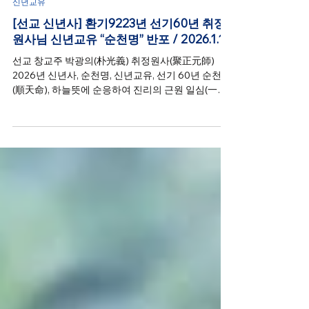
1월 1일
신년교유
[선교 신년사] 환기9223년 선기60년 취정
원사님 신년교유 “순천명” 반포 / 2026.1.1
선교 창교주 박광의(朴光義) 취정원사(聚正元師)
2026년 신년사, 순천명, 신년교유, 선기 60년 순천명
(順天命), 하늘뜻에 순응하여 진리의 근원 일심(一心)
으로 정회(正回)하라