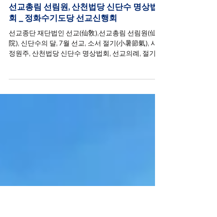
선교종단
2025년 7월 7일
신단수 산천법회
선교총림 선림원, 산천법당 신단수 명상법
회 _ 정화수기도당 선교신행회
선교종단 재단법인 선교(仙敎),선교총림 선림원(仙林
院), 신단수의 달, 7월 선교, 소서 절기(小暑節氣), 시
정원주, ​산천법당 신단수 명상법회, 선교의례, 절기제
천(節氣祭天) 봉행, 시정원주님의 신단수문화원 강
연.