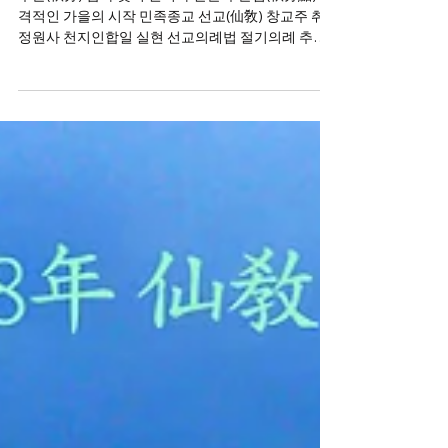
[절기학교] 24절기 추분 秋分
추분(秋分) 밤과 낮의 길이가 같은 추분점(秋分點) 본
격적인 가을의 시작 민족종교 선교(仙敎) 창교주 취
정원사 천지인합일 실현 선교의례법 절기의례 추분
제(秋分祭), 산천재(山川齋)