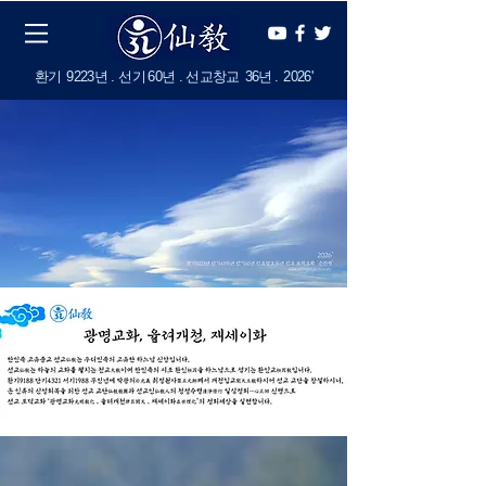
​환기
9223년 . 선기
60
년 . 선교창교
36년
.
2
026'