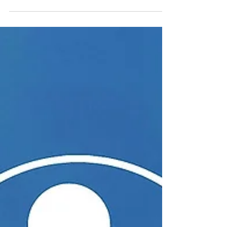
선교창교절 신성회복대천제
仙敎, 선교 창교 33년 신성회복대법회 / 신
성회복 소도제천
환기9220년 단기4356년 선기57년 선교창교절, “선
교 창교 33년, 신성회복대법회” 개최. 선교 창교주 박
광의(朴光義) 취정원사(聚正元師), 신성회복 정회사
명 교유. 선교 교단, 한민족 하느님성전 선리(仙里) 삼
천삼백기단(三千三百基亶) 결성식