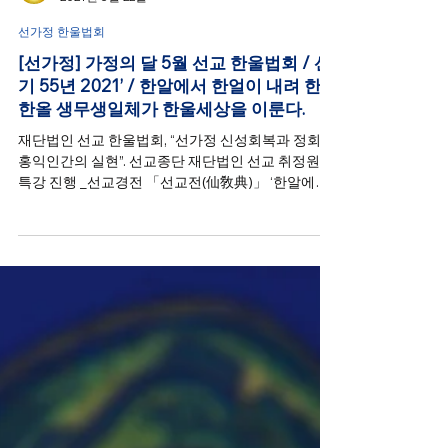
선교신앙
2021년 5월 22일
선가정 한울법회
[선가정] 가정의 달 5월 선교 한울법회 / 선
기 55년 2021’ / 한알에서 한얼이 내려 한올
한올 생무생일체가 한울세상을 이룬다.
재단법인 선교 한울법회, “선가정 신성회복과 정회,
홍익인간의 실현”. 선교종단 재단법인 선교 취정원사,
특강 진행 _선교경전 「선교전(仙敎典)」 ‘한알에서
한얼이 내려 한올한올 생무생일체가 한울을 이룬다’