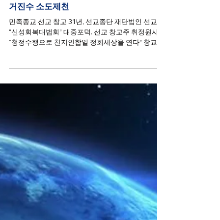
선교종단
2021년 4월 13일
선교창교절 신성회복대천제
仙敎, 선교 창교 31년 신성회복대법회 / 솔
거진수 소도제천
민족종교 선교 창교 31년, 선교종단 재단법인 선교
“신성회복대법회” 대중포덕. 선교 창교주 취정원사,
“청정수행으로 천지인합일 정회세상을 연다” 창교절
법문 선교 창교주 취정원사, “청정수행으로 천지인합
일 정회세상을 연다” 창교절 법문