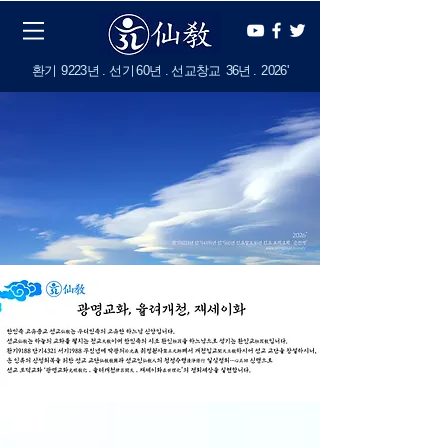
​환기
9223년 . 선기
60
년 . 선교창교
36년
.
2
026'