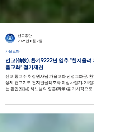
선교종단
2025년 8월 7일
가을교화
선교(仙敎), 환기9222년 입추 “천지율려 가
을교화” 절기제천
선교 창교주 취정원사님 가을교화 신성교화문. 환인
상제 천교지도 천지인율려조화 이십사절기. 24절기
는 환인(桓因) 하느님의 향훈(嚮暈)을 가시적으로 느
낄 수 있는 자연의 변화이며, 한국은 지구상에서 사계
절과 24절기의 변화가 가장 분명한 나라이다.