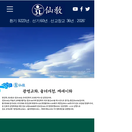
​환기
9223년 . 선기
60
년 . 선교창교
36년
.
2
026'