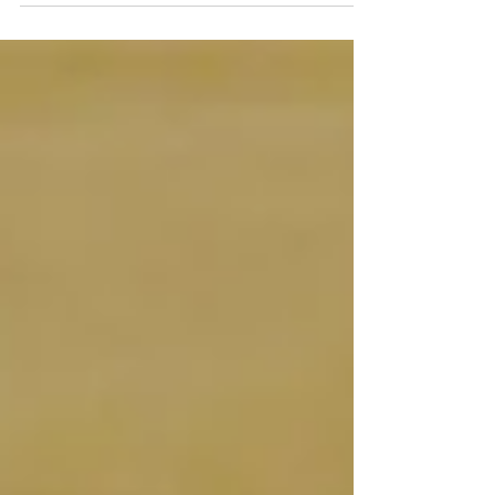
향재’ 성료, 선교창교 33주년 “동지제천(冬至祭天)”으
로 온 인류의 신성회복 기원. 선교 창교주 취정원사
2025년 신년사 “대동개천, 한하늘 한민족 한자손의
한울세상”