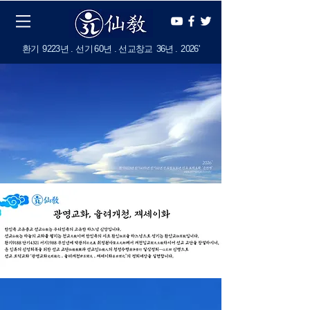
​환기
9223년 . 선기
60
년 . 선교창교
36년
.
2
026'