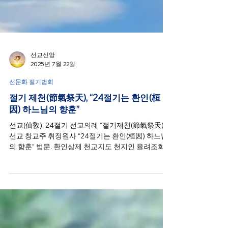
선교신앙
2025년 7월 22일
선문화 절기법회
절기 제천(節氣祭天), “24절기는 환인(桓
因) 하느님의 향훈”
선교(仙敎), 24절기 선교의례 “절기제천(節氣祭天)”,
선교 창교주 취정원사 “24절기는 환인(桓因) 하느님
의 향훈” 법문. 환인상제 천교지도 천지인 율려조화
이십사절기(桓因上帝天敎指道 天地人律呂造化二十
四節氣) _ 절기제천(節氣祭天), 천교지도(天敎指道) _