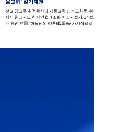
가을교화
선교(仙敎), 환기9222년 입추 “천지율려 가
을교화” 절기제천
선교 창교주 취정원사님 가을교화 신성교화문. 환인
상제 천교지도 천지인율려조화 이십사절기. 24절기
는 환인(桓因) 하느님의 향훈(嚮暈)을 가시적으로 느
낄 수 있는 자연의 변화이며, 한국은 지구상에서 사계
절과 24절기의 변화가 가장 분명한 나라이다.