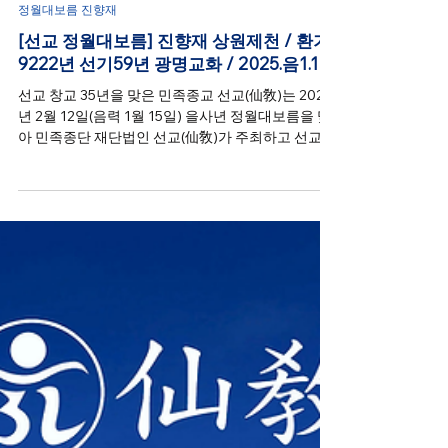
선교신앙
2025년 2월 12일
정월대보름 진향재
[선교 정월대보름] 진향재 상원제천 / 환기
9222년 선기59년 광명교화 / 2025.음1.15
선교 창교 35년을 맞은 민족종교 선교(仙敎)는 2025
년 2월 12일(음력 1월 15일) 을사년 정월대보름을 맞
아 민족종단 재단법인 선교(仙敎)가 주최하고 선교총
림 선림원(仙林院)이 주관하는 “상원제천(上元祭天)