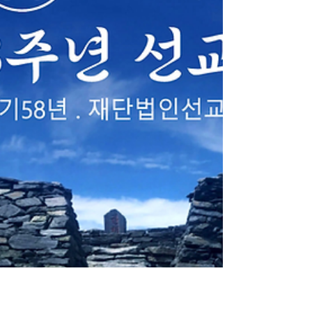
진향재(眞嚮齋)”를 봉행했습니다.