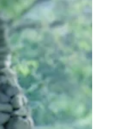
취정원사께서 저술하신 선교경전 『선교전(仙敎
典)』1991~1997. 에 나오는 말로 그 이전에는 없었
던 [선교 고유용어]. 24절기는 환인(桓因) 하느님의
향훈(嚮暈)을 가시적으로 느낄 수 있는 자연의 변화
이다. 한국은 지구상에서 사계절과 24절기의 변화가
가장 분명한 나라이다.