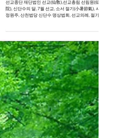
선교종단
2025년 7월 7일
신단수 산천법회
선교총림 선림원, 산천법당 신단수 명상법
회 _ 정화수기도당 선교신행회
선교종단 재단법인 선교(仙敎),선교총림 선림원(仙林
院), 신단수의 달, 7월 선교, 소서 절기(小暑節氣), 시
정원주, ​산천법당 신단수 명상법회, 선교의례, 절기제
천(節氣祭天) 봉행, 시정원주님의 신단수문화원 강
연.