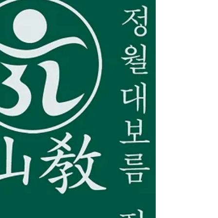
께서 내리신 한얼은 일심(一心)이요, 신성(神性)입니
다. 속신무구청정계, 정화수도성인, 선교총림 선림원
입하 절기의례, 환인상제께서 내리신 빛의 씨앗 “신성
(神性)” · 선교 청정수행으로 “신성회복”