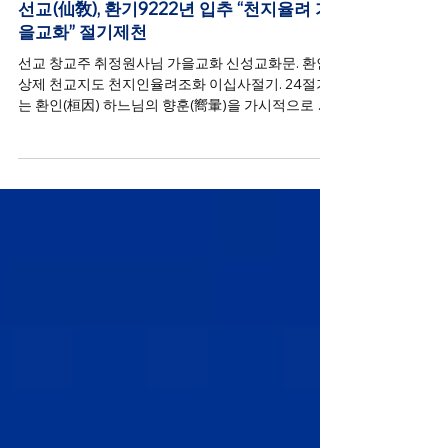
가을교화
선교(仙敎), 환기9222년 입추 “천지율려 가
을교화” 절기제천
선교 창교주 취정원사님 가을교화 신성교화문. 환인
상제 천교지도 천지인율려조화 이십사절기. 24절기
는 환인(桓因) 하느님의 향훈(嚮暈)을 가시적으로 느
낄 수 있는 자연의 변화이며, 한국은 지구상에서 사계
절과 24절기의 변화가 가장 분명한 나라이다.