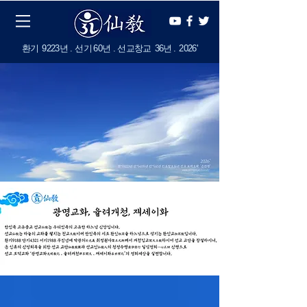
​환기
9223년 . 선기
60
년 . 선교창교
36년
.
2
026'