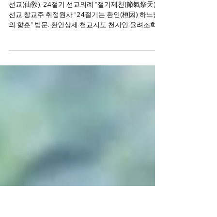
선문화 절기법회
절기 제천(節氣祭天), “24절기는 환인(桓
因) 하느님의 향훈”
선교(仙敎), 24절기 선교의례 “절기제천(節氣祭天)”,
선교 창교주 취정원사 “24절기는 환인(桓因) 하느님
의 향훈” 법문. 환인상제 천교지도 천지인 율려조화
이십사절기(桓因上帝天敎指道 天地人律呂造化二十
四節氣) _ 절기제천(節氣祭天), 천교지도(天敎指道) _
취정원사께서 저술하신 선교경전 『선교전(仙敎
典)』1991~1997. 에 나오는 말로 그 이전에는 없었
던 [선교 고유용어]. 24절기는 환인(桓因) 하느님의
향훈(嚮暈)을 가시적으로 느낄 수 있는 자연의 변화
이다. 한국은 지구상에서 사계절과 24절기의 변화가
가장 분명한 나라이다.