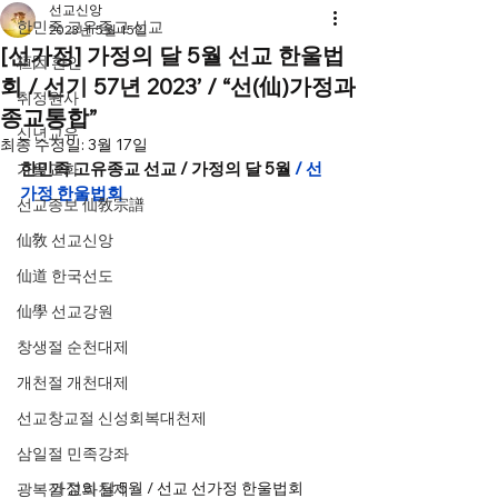
선교신앙
한민족 고유종교 선교
2023년 5월 15일
[선가정] 가정의 달 5월 선교 한울법
桓因 환인
회 / 선기 57년 2023’ / “선(仙)가정과
취정원사
종교통합”
신년교유
최종 수정일:
3월 17일
한민족 고유종교 선교 / 가정의 달 5월 
/ 선
가을교화
가정 한울법회
선교종보 仙敎宗譜
仙敎 선교신앙
仙道 한국선도
仙學 선교강원
창생절 순천대제
개천절 개천대제
선교창교절 신성회복대천제
삼일절 민족강좌
가정의 달 5월 / 선교 선가정 한울법회 
광복절 교화천제