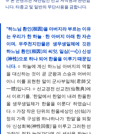
※ 본 콘텐츠는 재단법인 선교 저작권과 관련합
니다. 타종교 및 일반의 무단사용을 금합니다.
“
하느님 환인(桓因)을 아버지라 부르는 이유
는 우리가 한 하늘 · 한 아버지 아래 한 자손
이며, 우주천지만물은 생무생일체에 깃든 
하느님 환인(桓因)의 씨앗, 일심(一心) 신성
(神性)으로 하나 되어 한울을 이루기 때문입
니다.
○ 
하늘에 계신 하느님 아버지의 역할
을 대신하는 것이 곧 군왕과 스승과 어버이
이니 이를 표현한 말이 군사부일체(君師父
一體)입니다. 
○
 선교경전 선교전(仙敎典)에
서 이르기를, ‘한알에서 한얼이 내려 한올한
올 생무생일체가 한울을 이룬다’ 하였습니
다. 
○ 
가장 작은 단위의 한울세상인 선(仙)가
정의 가족 구성원 하나하나가 ‘한얼’을 되찾
아 ‘신성회복(神性回復)’을 이루고 그러한 선
가정이 점차 늘어간다면 이 세상을 하늘나