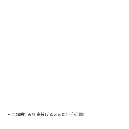
선교(仙敎) 종지(宗旨) / 일심정회(一心正回)