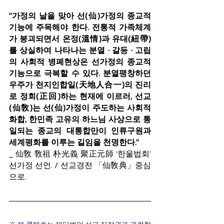
“가정의 날을 맞아 선(仙)가정의 종교적 
기능에 주목해야 한다. 전통적 가족체계
가 붕괴되면서 온정(溫情)과 유대(紐帶)
를 상실하여 나타나는 분열 · 갈등 · 고립
의 사회적 병폐현상은 선가정의 종교적 
기능으로 극복할 수 있다. 분열팽창하던 
우주가 천지인합일(天地人合一)의 진리
로 정회(正回)하는 현재에 이르러, 선교
(仙敎)는 선(仙)가정이 주도하는 사회적 
화합, 한민족 고유의 하느님 사상으로 통
일되는 종교의 대통합만이 인류구원과 
세계평화를 이루는 길임을 천명한다.” 
_ 仙敎 敎祖 朴光義 聚正元師 ‘한울법회’ 
선가정 선언. / 선교경전 「仙敎典」중심
으로.