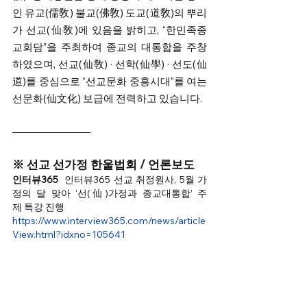
인 유교(儒敎) 불교(佛敎) 도교(道敎)의 뿌리
가 선교(仙敎)에 있음을 밝히고, “한민족종
교회담”을 주최하여 종교의 대통합을 주창
하였으며, 선교(仙敎) · 선학(仙學) · 선도(仙
道)를 중심으로 “선교문화 중흥시대”를 여는 
선문화(仙文化) 보급에 전력하고 있습니다.
※
선교 선가정 한울법회 / 언론보도
인터뷰365
인터뷰365 선교 취정원사, 5월 가
정의 달 맞아 ‘선(仙)가정과 종교대통합’ 주
제 특강 진행
https://www.interview365.com/news/article
View.html?idxno=105641