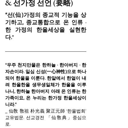
& 선가정 선언 (要略)
“선(仙)가정의 종교적 기능을 상
기하고, 종교통합으로 온 인류 
· 
한 가정의 한울세상을 실현한
다.
”
“우주 천지만물은 한하늘 · 한아버지 · 한
자손이라. 일심 신성(一心神性)으로 하나
되어 한울을 이룬다. 한알에서 한얼이 내
려 한올한올 생무생일체가 한울을 이루
나니, 한하늘 한아버지 아래 온 인류는 한 
가족이요, 온 누리는 한가정 한울세상이
니라.” 
_ 仙敎 敎祖 朴光義 聚正元師 ‘한울법회’ 
교유법문. 선교경전 「仙敎典」중심으
로. 