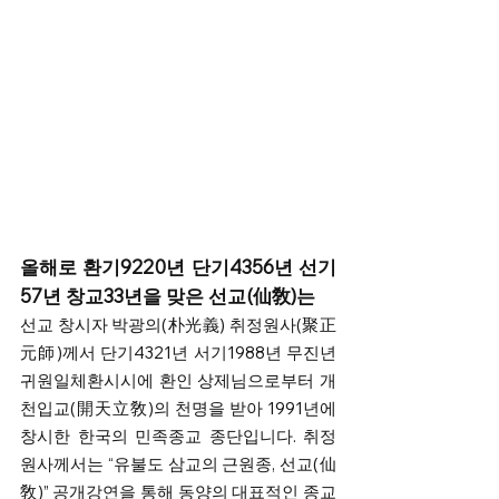
올해로 환기9220년 단기4356년 선기
57년 창교33년을 맞은 선교(仙敎)는
선교 창시자 박광의(朴光義) 취정원사(聚正
元師)께서 단기4321년 서기1988년 무진년 
귀원일체환시시에 환인 상제님으로부터 개
천입교(開天立敎)의 천명을 받아 1991년에 
창시한 한국의 민족종교 종단입니다. 취정
원사께서는 “유불도 삼교의 근원종, 선교(仙
敎)” 공개강연을 통해 동양의 대표적인 종교