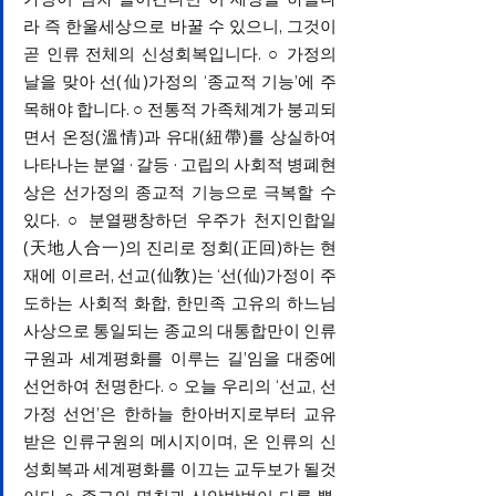
라 즉 한울세상으로 바꿀 수 있으니, 그것이 
곧 인류 전체의 신성회복입니다. 
○
 가정의 
날을 맞아 선(仙)가정의 ‘종교적 기능’에 주
목해야 합니다. 
○ 
전통적 가족체계가 붕괴되
면서 온정(溫情)과 유대(紐帶)를 상실하여 
나타나는 분열 · 갈등 · 고립의 사회적 병폐현
상은 선가정의 종교적 기능으로 극복할 수 
있다. 
○ 
분열팽창하던 우주가 천지인합일
(天地人合一)의 진리로 정회(正回)하는 현
재에 이르러, 선교(仙敎)는 ‘선(仙)가정이 주
도하는 사회적 화합, 한민족 고유의 하느님 
사상으로 통일되는 종교의 대통합만이 인류
구원과 세계평화를 이루는 길’임을 대중에 
선언하여 천명한다. 
○
 오늘 우리의 ‘선교, 선
가정 선언’은 한하늘 한아버지로부터 교유
받은 인류구원의 메시지이며, 온 인류의 신
성회복과 세계평화를 이끄는 교두보가 될것