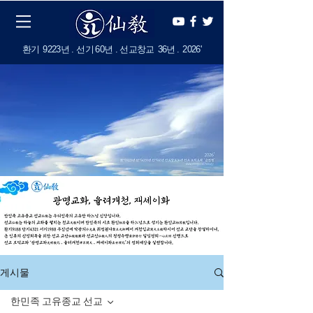
​환기
9223년 . 선기
60
년 . 선교창교
36년
.
2
026'
게시물
한민족 고유종교 선교