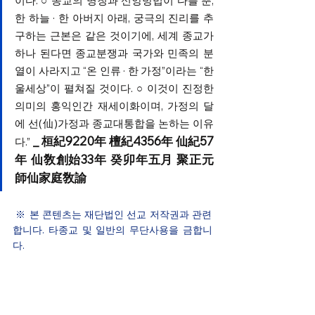
이다. 
○
 종교의 명칭과 신앙방법이 다를 뿐, 
한 하늘 · 한 아버지 아래, 궁극의 진리를 추
구하는 근본은 같은 것이기에, 세계 종교가 
하나 된다면 종교분쟁과 국가와 민족의 분
열이 사라지고 “온 인류 · 한 가정”이라는 “한
울세상”이 펼쳐질 것이다. 
○ 
이것이 진정한 
의미의 홍익인간 재세이화이며, 가정의 달
에 선(仙)가정과 종교대통합을 논하는 이유
_ 桓紀9220年 檀紀4356年 仙紀57
다.”
年 仙敎創始33年 癸卯年五月 聚正元
師仙家庭敎諭
※ 본 콘텐츠는 재단법인 선교 저작권과 관련
합니다. 타종교 및 일반의 무단사용을 금합니
다. 