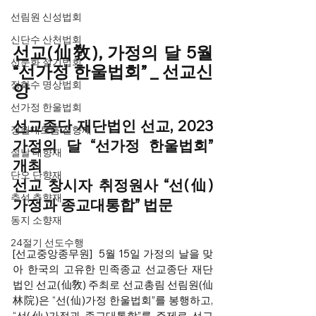
선림원 신성법회
신단수 산천법회
선교(仙敎), 가정의 달 5월 
선문화 절기법회
“선가정 한울법회” _ 선교신
정화수 명상법회
앙
선가정 한울법회
선교종단 재단법인 선교, 2023 
정월대보름 진향재
가정의 달 “선가정 한울법회” 
설날 대향재
개최
단오 단향재
선교 창시자 취정원사 “선(仙)
추석 추향재
가정과 종교대통합” 법문
동지 소향재
24절기 선도수행
[선교중앙종무원]  
5월 15일 가정의 날을 맞
아 한국의 고유한 민족종교 선교종단 재단
법인 선교(仙敎) 주최로 선교총림 선림원(仙
林院)은 “선(仙)가정 한울법회”를 봉행하고, 
“선(仙)가정과 종교대통합”를 주제로 선교 