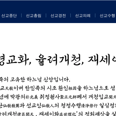
선교종단
선교총림
선교경전
선교의례
선교수행