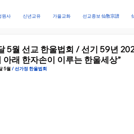
정원사
신년교유
가을교화
선교종보 仙敎宗譜
창생절 순천대제
개천절 개천대제
선교창교절 신성회복
 5월 선교 한울법회 / 선기 59년 2025
 아래 한자손이 이루는 한울세상”
선림원 신성법회
신단수 산천법회
선문화 절기법회
 5월 
/ 선가정 한울법회
재
설날 대향재
단오 단향재
추석 추향재
동지 