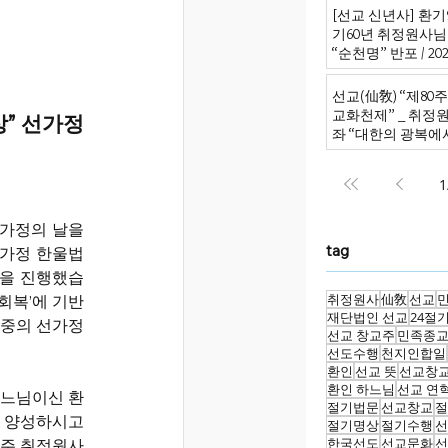
[선교 신년사] 환기9
기60년 취정원사님
“순천명” 반포 / 2026
선교(仙敎) “제80
교화천제” _ 취정
 선가정 
좌 “대한의 광복에
원의 신성회복으로
1
가정의 날을 
tag
)가정 한울법
강을 진행했습
취정원사
仙敎
선교
성회복’에 기반
재단법인 선교
24절
중의 선가정 
선교 창교주
민족종
선도수행
천지인합일
환인
선교 뜻
선교창
환인 하느님
선교 연
하느님이신 환
절기법문
선교창교
절
 양성하시고 
절기명상
절기수행
선
한국선도
선교문화
선
교주 취정원사