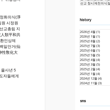
선교 창시
제천의식
 정화의식(淨
history
림원 시정원
 선교총림 지
2026년 4월
(1)
게시물
자(人類平和共
2026년 1월
(1)
게시물
 환인상제
2025년 8월
(2)
게시물
2025년 7월
(3)
게시물
 백일안거(仙
2025년 6월
(1)
게시물
(神性敎化大
2025년 5월
(5)
게시물
2025년 4월
(4)
게시물
2025년 3월
(5)
게시물
2025년 2월
(4)
게시물
 을사년 5
2025년 1월
(4)
게시물
지도자들에게 
2024년 12월
(4)
게시물
2024년 11월
(3)
게시물
sns