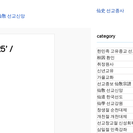
仙史 선교종사
仙敎 선교신앙
category
대천제
’ /
한민족 고유종교 선
桓因 환인
정화수 명상법회
취정원사
신년교유
가을교화
선교종보 仙敎宗譜
소향재
仙敎 선교신앙
仙道 한국선도
仙學 선교강원
창생절 순천대제
개천절 개천대제
선교창교절 신성회
삼일절 민족강좌