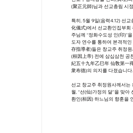
(聚正元師)님과 선교총림 시정
특히, 5월 9일(음력4.12)
化儀式)에서 선교환인집부회 
주님께 “정화수도성 인(印)”
도자 연수를 통하여 본격적인
存指導者)들은 창교주 취정원
(桓因上帝) 전에 삼십삼천 공
紀五十九年乙巳年 仙敎第一禪
衆布德)의 의지를 다졌습니다. 
선교 창교주 취정원사께서는 환
월, “선(仙)가정의 달”을 
환인(桓因) 하느님의 향훈을 