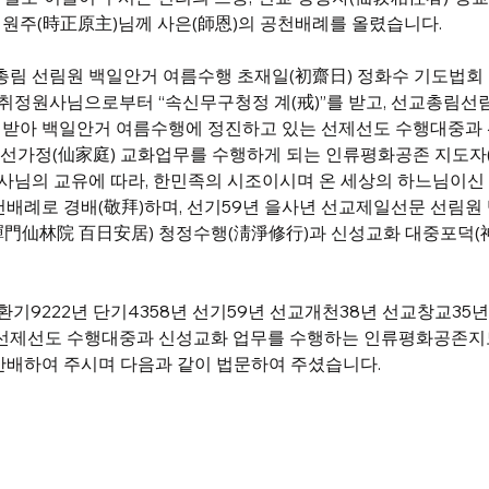
원주(時正原主)님께 사은(師恩)의 공천배례를 올렸습니다. 
 선교총림 선림원 백일안거 여름수행 초재일(初齋日) 정화수 기도법회
취정원사님으로부터 “속신무구청정 계(戒)”를 받고, 선교총림선
을 받아 백일안거 여름수행에 정진하고 있는 선제선도 수행대중과
 선가정(仙家庭) 교화업무를 수행하게 되는 인류평화공존 지도
사님의 교유에 따라, 한민족의 시조이시며 온 세상의 하느님이신
천배례로 경배(敬拜)하며, 선기59년 을사년 선교제일선문 선림원
門仙林院 百日安居) 청정수행(淸淨修行)과 신성교화 대중포덕
 
기9222년 단기4358년 선기59년 선교개천38년 선교창교35년
맞아 선제선도 수행대중과 신성교화 업무를 수행하는 인류평화공존
안배하여 주시며 다음과 같이 법문하여 주셨습니다.