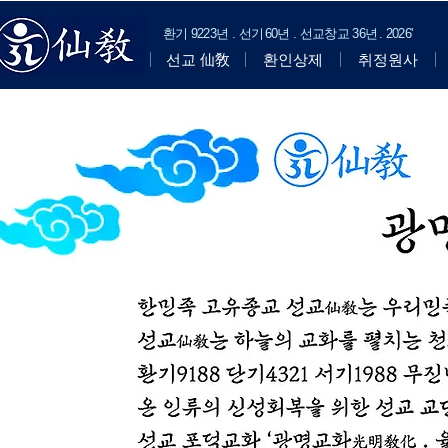
​환기
9223년 . 선기
60
년 . 선교창교
36년
.
2
026'
선교 仙敎
환인상제
취정원사