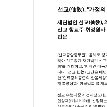
선교(仙敎), “가정의
재단법인 선교(仙敎), 
선교 창교주 취정원사 
법문
[선교중앙종무원]  
올해로 창교
맞아 선교종단 재단법인 선교(
회’를 개최하고, ‘천지인 대
니다.  선교(仙敎) 교단은 매
한 ‘인류평화공존의 한울세상’ 
‘행복명상’과 ‘한울법회’를 개
선교 수행대중과 선제선도(仙
인상제(桓因上帝)를 신앙하는
선교수행대중을 진리(眞理)의 