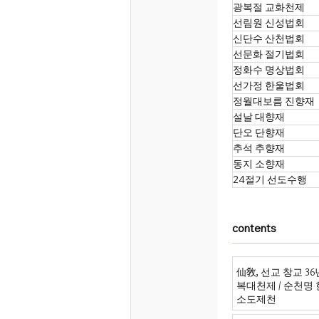
광복절 교화천제
선림원 신성법회
신단수 산천법회
선문화 절기법회
정화수 명상법회
선가정 한울법회
정월대보름 진향재
설날 대향재
단오 단향재
추석 추향재
동지 소향재
24절기 선도수행
contents
仙敎, 선교 창교 3
복대천제 / 순천명
소도제천