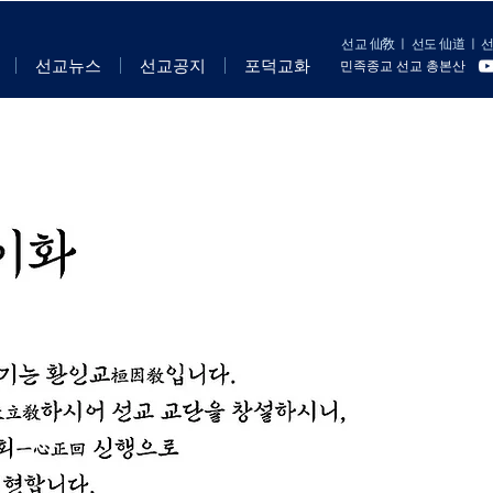
선교 仙敎
ㅣ
선도 仙道
ㅣ
선
선교뉴스
선교공지
포덕교화
민족종교 선교 총본산