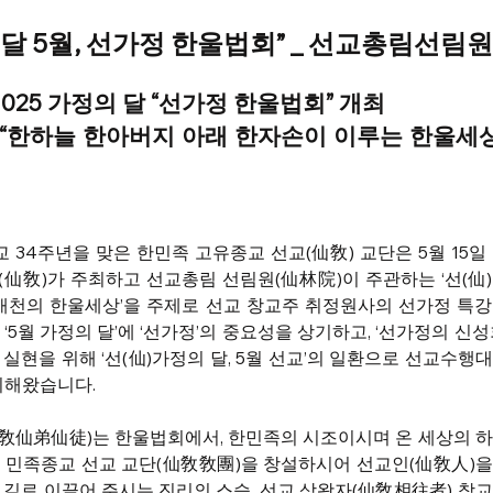
 달 5월, 선가정 한울법회” _ 선교총림선림원
2025 가정의 달 “선가정 한울법회” 개최
“한하늘 한아버지 아래 한자손이 이루는 한울세상”
 34주년을 맞은 한민족 고유종교 선교(仙敎) 교단은 5월 15일 
仙敎)가 주최하고 선교총림 선림원(仙林院)이 주관하는 ‘선(仙
동개천의 한울세상’을 주제로 선교 창교주 취정원사의 선가정 특
년 ‘5월 가정의 달’에 ‘선가정’의 중요성을 상기하고, ‘선가정의 신
실현을 위해 ‘선(仙)가정의 달, 5월 선교’의 일환으로 선교수행대
최해왔습니다. 
敎仙弟仙徒)는 한울법회에서, 한민족의 시조이시며 온 세상의 
 민족종교 선교 교단(仙敎敎團)을 창설하시어 선교인(仙敎人)을
길로 이끌어 주시는 진리의 스승, 선교 상왕자(仙敎相往者) 창