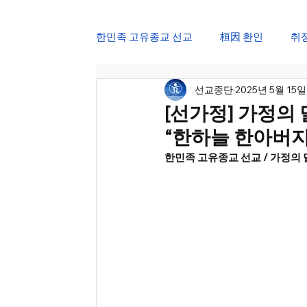
한민족 고유종교 선교
桓因 환인
취
선교종단
2025년 5월 15일
仙道 한국선도
仙學 선교강원
[선가정] 가정의 달
“한하늘 한아버지
삼일절 민족강좌
광복절 교화천제
한민족 고유종교 선교 / 가정의 달
선가정 한울법회
정월대보름 진향
24절기 선도수행