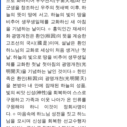
으로 화하시어 우주천지(宇宙天地)와 만
군생을 창조하신 우주의 첫새벽 이후, 하
늘의 뜻이 땅에 서고, 하늘의 빛이 땅을 
비추어 생무생일체를 교화하신 새 아침
을 기념하는 날이다. ○ 홍익인간 재세이
화 광명개천은 환인(桓因)의 뜻을 계승한 
고조선의 국시(國是)이며, 설날은 환인 
하느님의 교화로 세상이 처음 생겨난 ‘첫
날’, 하늘의 빛으로 땅을 비추어 생무생일
체를 교화한 첫날 첫아침의 광명개천(光
明開天)을 기념하는 날인 것이다.○ 한민
족은 환인(桓因)의 광명개천(光明開天)
을 본받아 내 안에 잠재된 하늘의 성품, 
빛의 씨앗 신성(神性)을 회복하여 스스로 
구원하고 가족과 이웃 나아가 온 인류를 
구원해야 하니 이것이 정회사명이
다. ○ 마음속에 하느님 성전을 짓고 하느
님을 모시며 신성을 회복한 선교수행자