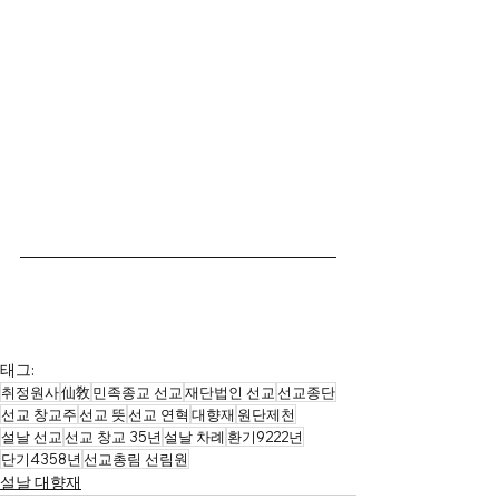
태그:
취정원사
仙敎
민족종교 선교
재단법인 선교
선교종단
선교 창교주
선교 뜻
선교 연혁
대향재
원단제천
설날 선교
선교 창교 35년
설날 차례
환기9222년
단기4358년
선교총림 선림원
설날 대향재