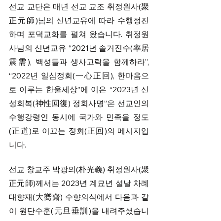
선교 교단은 매년 선교 교조 취정원사(聚
正元師)님의 신년교유에 따라 수행정진
하며 포덕교화를 펼쳐 왔습니다. 취정원
사님의 신년교유 “2021년 솔거진수(率居
震需), 백성들과 생사고락을 함께하라”, 
“2022년 일심정회(一心正回), 한마음으
로 이루는 한울세상”에 이은 “2023년 신
성회복(神性回復) 정회사명”은 선교인의 
수행강령인 동시에 국가와 민족을 정도
(正道)로 이끄는 정회(正回)의 메시지입
니다.​ 
선교 창교주 박광의(朴光義) 취정원사(聚
正元師)께서는 2023년 계묘년 설날 차례 
대향재(大嚮齋) 수향의식에서 다음과 같
이 원단수훈(元旦垂訓)을 내려주셨습니