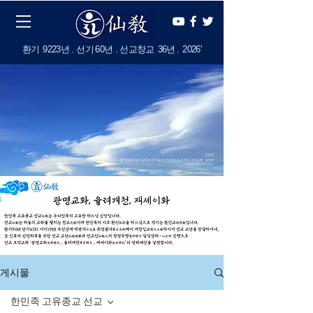
​환기
9223년 . 선기
60
년 . 선교창교
36년
.
2
026'
게시물
한민족 고유종교 선교