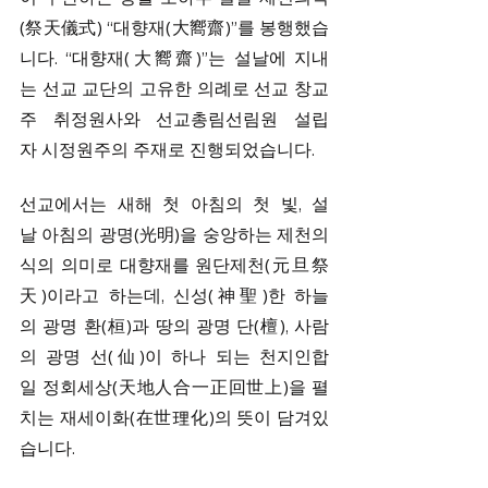
(祭天儀式) “대향재(大嚮齋)”를 봉행했습
니다. “대향재(大嚮齋)”는 설날에 지내
는 선교 교단의 고유한 의례로 선교 창교
주 취정원사와 선교총림선림원 설립
자 시정원주의 주재로 진행되었습니다. 
선교에서는 새해 첫 아침의 첫 빛, 설
날 아침의 광명(光明)을 숭앙하는 제천의
식의 의미로 대향재를 원단제천(元旦祭
天)이라고 하는데, 신성(神聖)한 하늘
의 광명 환(桓)과 땅의 광명 단(檀), 사람
의 광명 선(仙)이 하나 되는 천지인합
일 정회세상(天地人合一正回世上)을 펼
치는 재세이화(在世理化)의 뜻이 담겨있
습니다. 