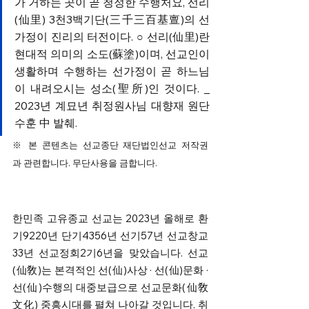
가 거하는 곳이 곧 청정한 수행처요, 선리
(仙里) 3천3백기단(三千三百基亶)의 선
가정이 진리의 터전이다. ○ 선리(仙里)란 
현대적 의미의 소도(蘇塗)이며, 선교인이 
생활하며 수행하는 선가정이 곧 하느님
이 내려오시는 성소(聖所)인 것이다. _ 
2023년 계묘년 취정원사님 대향재 원단
수훈 中 발췌.
※ 본 콘텐츠는 선교종단 재단법인선교 저작권
과 관련합니다. 무단사용을 금합니다.
한민족 고유종교 선교는 2023년 올해로 환
기9220년 단기4356년 선기57년 선교창교
33년 선교정회2기6년을 맞았습니다. 선교
(仙敎)는 본격적인 선(仙)사상 · 선(仙)문화 · 
선(仙)수행의 대중보급으로 선교문화(仙敎
文化) 중흥시대를 펼쳐 나아갈 것입니다. 취