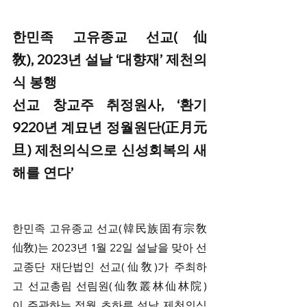
한민족 고유종교 선교(仙
敎), 2023년 설날 ‘대향재’ 제천의
식 봉행 
선교 창교주 취정원사, ‘환기
9220년 계묘년 정월원단(正月元
旦) 제천의식으로 신성회복의 새
해를 연다’
한민족 고유종교 선교(韓民族固有宗敎
仙敎)는 2023년 1월 22일 설날을 맞아 선
교종단 재단법인 선교(仙敎)가 주최하
고 선교총림 선림원(仙敎叢林仙林院)
이 주관하는 정월 초하루 설날 제천의식