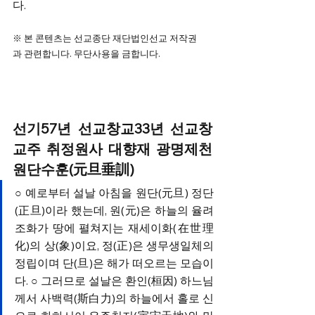
다.
※ 본 콘텐츠는 선교종단 재단법인선교 저작권
과 관련합니다. 무단사용을 금합니다. 
선기57년 선교창교33년 선교창
교주 취정원사 대향재 광명제천 
원단수훈(元旦垂訓) ​
○ 예로부터 설날 아침을 원단(元旦) 정단
(正旦)이라 했는데, 원(元)은 하늘의 율려
조화가 땅에 펼쳐지는 재세이화(在世理
化)의 상(象)이요, 정(正)은 생무생일체의 
정립이며 단(旦)은 해가 떠오르는 모습이
다. ○ 그러므로 설날은 환인(桓因) 하느님
께서 사백력(斯白力)의 하늘에서 홀로 신