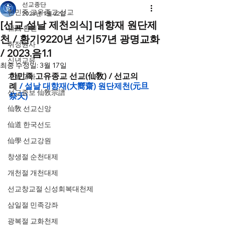
선교종단
한민족 고유종교 선교
2023년 1월 22일
[선교 설날 제천의식] 대향재 원단제
桓因 환인
천 / 환기9220년 선기57년 광명교화
취정원사
/ 2023.음1.1
신년교유
최종 수정일:
3월 17일
한민족 고유종교 선교(仙敎) / 선교의
가을교화
례
 / 설날 대향재(大嚮齋) 원단제천(元旦
선교종보 仙敎宗譜
祭天)
仙敎 선교신앙
仙道 한국선도
仙學 선교강원
창생절 순천대제
개천절 개천대제
선교창교절 신성회복대천제
삼일절 민족강좌
광복절 교화천제