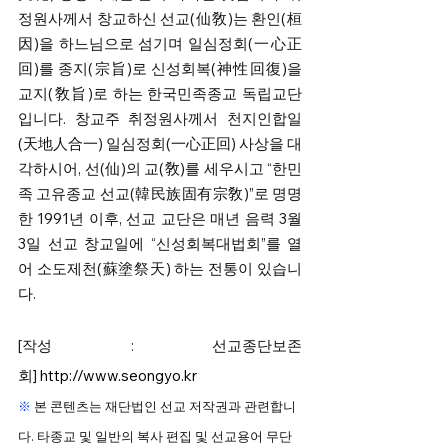
정원사께서 창교하신 선교(仙敎)는 환인(桓
因)을 하느님으로 섬기며 일심정회(一心正
回)를 종지(宗旨)로 신성회복(神性回復)을 
교지(敎旨)로 하는 한국민족종교 독립교단
입니다. 창교주 취정원사께서 천지인합일
(天地人合一) 일심정회(一心正回) 사상을 대
각하시어, 선(仙)의 교(敎)를 세우시고 “한민
족 고유종교 선교(韓民族固有宗敎)”로 명명
한 1991년 이후, 선교 교단은 매년 음력 3월 
3일 선교 창교일에 “신성회복대법회”를 열
어 소도제천(蘇塗祭天) 하는 전통이 있습니
다.
[작성 : 선교종단보존
회]
http://www.seongyo.kr
※
 본 콘텐츠는 재단법인 선교 저작권과 관련합니
다. 타종교 및 일반의 복사 편집 및 선교용어 무단