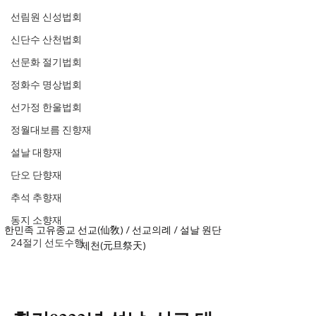
선림원 신성법회
신단수 산천법회
선문화 절기법회
정화수 명상법회
선가정 한울법회
정월대보름 진향재
설날 대향재
단오 단향재
추석 추향재
동지 소향재
한민족 고유종교 선교(仙敎) / 선교의례 / 설날 원단
24절기 선도수행
제천(元旦祭天)