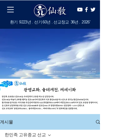
​환기
9223년 . 선기
60
년 . 선교창교
36년
.
2
026'
게시물
한민족 고유종교 선교