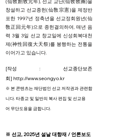
(仙敎創敎元年), 선교 교단(仙敎敎團)을 
창설하고 선교종헌(仙敎宗憲)을 제정반
포한 1997년 정축년을 선교정회원년(仙
敎正回元年)으로 종헌결의하여, 매년 음
력 3월 3일 선교 창교일에 신성회복대천
제(神性回復大天祭)를 봉행하는 전통을 
이어가고 있습니다. 
[작성 : 선교종단보존
회] 
http://www.seongyo.kr
※
 본 콘텐츠는 재단법인 선교 저작권과 관련합
니다. 타종교 및 일반의 복사 편집 및 선교용
어 무단도용을 금합니다.  
※ 선교, 2025년 설날 대향재 / 언론보도 