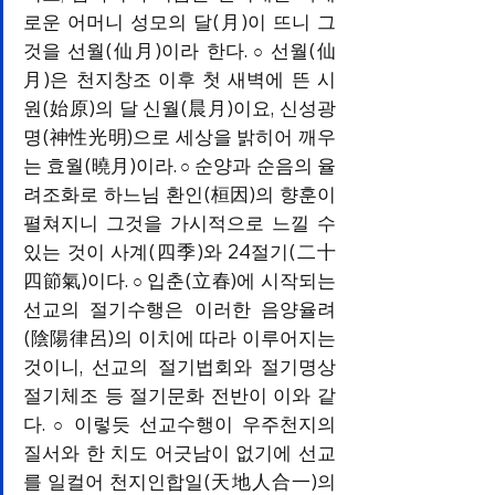
로운 어머니 성모의 달(月)이 뜨니 그
것을 선월(仙月)이라 한다.
선월(仙
 ○ 
月)은 천지창조 이후 첫 새벽에 뜬 시
원(始原)의 달 신월(晨月)이요, 신성광
명(神性光明)으로 세상을 밝히어 깨우
는 효월(曉月)이라.
순양과 순음의 율
 ○ 
려조화로 하느님 환인(桓因)의 향훈이 
펼쳐지니 그것을 가시적으로 느낄 수 
있는 것이 사계(四季)와 24절기(二十
四節氣)이다.
입춘(立春)에 시작되는 
 ○ 
선교의 절기수행은 이러한 음양율려
(陰陽律呂)의 이치에 따라 이루어지는 
것이니, 선교의 절기법회와 절기명상 
절기체조 등 절기문화 전반이 이와 같
다.
이렇듯 선교수행이 우주천지의 
 ○ 
질서와 한 치도 어긋남이 없기에 선교
를 일컬어 천지인합일(天地人合一)의 