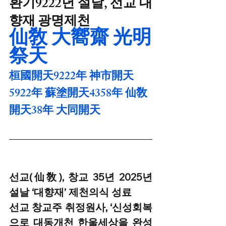
환기9222년 설날, 선교 대
향재 광명제천
仙敎 大嚮齋 光明
祭天
桓國開天9222年 神市開天
5922年 蘇塗開天4358年 仙敎
開天38年 大同開天
선교(仙敎), 창교 35년 2025년 
설날 ‘대향재’ 제천의식 성료 
선교 창교주 취정원사, ‘신성회복
으로 대동개천 한울세상을 완성