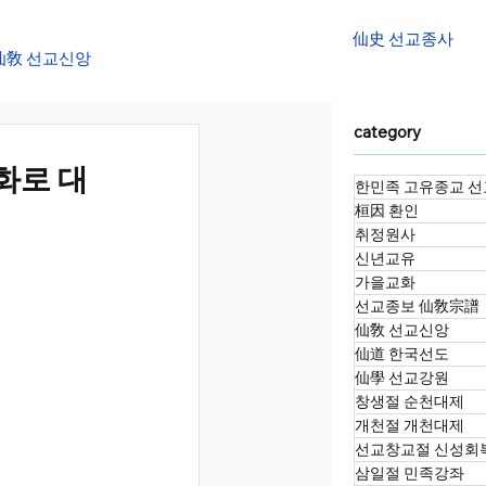
仙史 선교종사
仙敎 선교신앙
category
대천제
화로 대
한민족 고유종교 선
桓因 환인
정화수 명상법회
취정원사
신년교유
가을교화
선교종보 仙敎宗譜
소향재
仙敎 선교신앙
仙道 한국선도
仙學 선교강원
창생절 순천대제
개천절 개천대제
선교창교절 신성회
삼일절 민족강좌