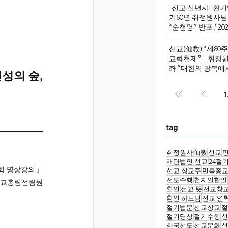
[선교 신년사] 환기9
기60년 취정원사님
“순천명” 반포 / 2026
선교(仙敎) “제80
교화천제” _ 취정
좌 “대한의 광복에
의 숲, 
원의 신성회복으로
1
tag
취정원사
仙敎
선교
재단법인 선교
24절
회 명상강의」
선교 창교주
민족종
선도수행
천지인합일
선교총림선림원 
환인
선교 뜻
선교창
환인 하느님
선교 연
절기법문
선교창교
절
절기명상
절기수행
선
한국선도
선교문화
선