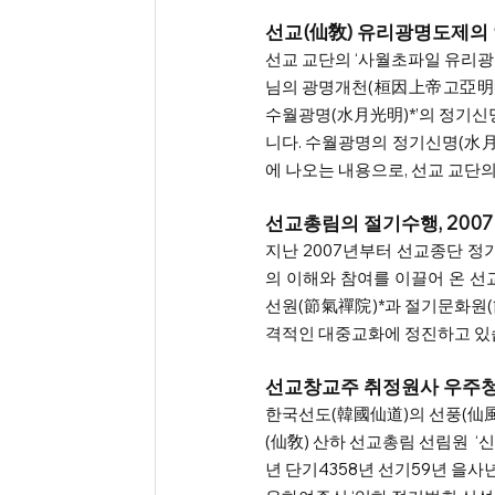
선교(仙敎) 유리광명도제의
선교 교단의 ‘사월초파일 유리
님의 광명개천(桓因上帝고亞明開天)
수월광명(水月光明)*’의 정기신
니다. 수월광명의 정기신명(水
에 나오는 내용으로, 선교 교단의
선교총림의 절기수행, 200
지난 2007년부터 선교종단 정
의 이해와 참여를 이끌어 온 선
선원(節氣禪院)*과 절기문화원(
격적인 대중교화에 정진하고 있습
선교창교주 취정원사 우주
한국선도(韓國仙道)의 선풍(仙
(仙敎) 산하 선교총림 선림원  ‘
년 단기4358년 선기59년 을