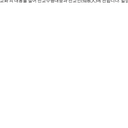
교화’의 내용을 실어 선교수행대중과 선교인(仙敎人)에 전합니다. 일