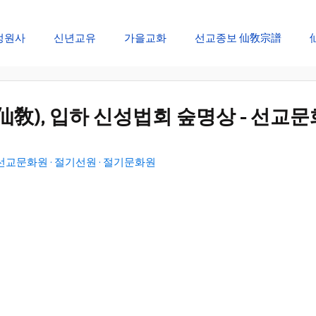
정원사
신년교유
가을교화
선교종보 仙敎宗譜
창생절 순천대제
개천절 개천대제
선교창교절 신성회복
仙敎), 입하 신성법회 숲명상 - 선교문
선림원 신성법회
신단수 산천법회
선문화 절기법회
/ 선교문화원 · 절기선원 · 절기문화원
재
설날 대향재
단오 단향재
추석 추향재
동지 