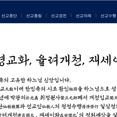
선교종단
선교총림
선교경전
선교의례
선교수행