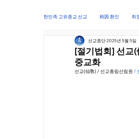
한민족 고유종교 선교
桓因 환인
취
선교종단
2025년 5월 5일
仙道 한국선도
仙學 선교강원
[절기법회] 선교(
중교화
삼일절 민족강좌
광복절 교화천제
선교(仙敎) / 선교총림선림원
 
선가정 한울법회
정월대보름 진향
24절기 선도수행