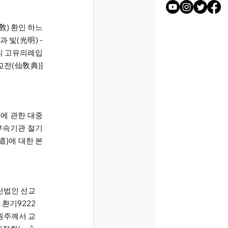
) 환인 하느
빛(光明) - 
교의 고유의례입
전(仙敎典)]
화에 관한 대중
 부속기관 절기
道)에 대한 본
단법인 선교
.환기9222
원주께서 교