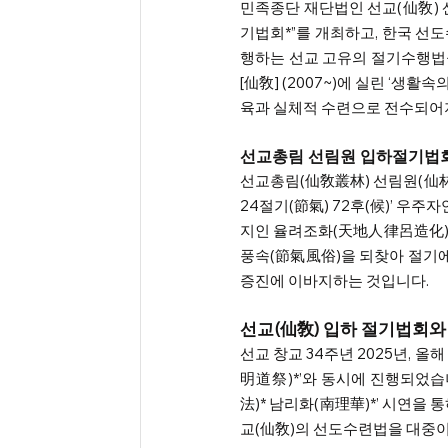
민족종단 재단법인 선교(仙敎) 산
기법회*”를 개최하고, 한국 선
행하는 선교 고유의 절기수행법을
[仙敎] (2007~)에 실린 ‘생
육과 실체적 수련으로 전수되어지고
선교총림 선림원 입하절기법
선교총림(仙敎叢林) 선림원(仙林院)
24절기(節氣) 72후(候)’ 우
지인 율려조화(天地人律呂造化)
풍속(節氣風俗)을 되찾아 절기
증진에 이바지하는 것입니다.
선교(仙敎) 입하 절기법회
선교 창교 34주년 2025년, 
明道祭)*’와 동시에 진행되었습
法)* 남리화(南理華)*’ 시연을
교(仙敎)의 선도수련법을 대중이