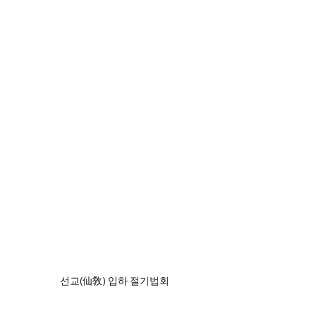
선교(仙敎) 입하 절기법회