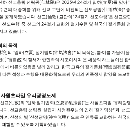
하 선교총림 선림원(仙林院)은 2025년 24절기 입하(立夏)를 맞아 
도수련의 대중화를 위해 선교 교단에 비전되는 선도공법(仙道功法)* 중
 공개하였습니다.​ 선교(仙敎) 교단의 “24절기 선도수행”은 선교종
활속의 선도수행’ 중, 선교의 24절기 교화와 절기수행 및 한국의 절기문화 
 있습니다.   
회의 목적
의 “입하(立夏) 절기법회(節氣法會)*”의 목적은, 봄·여름·가을·겨울 ‘
주자연(宇宙自然)의 질서가 한민족의 시조이시며 온 세상의 하느님이신 환
에서 비롯되었음을 널리 알리고, 한국 고유의 절기문화(韓國固有節氣
에 따른 섭생과 수행을 대중화함으로써 우리의 민족정서 함양을 도모하
와 사월초파일 유리광명도제
올해 선교(仙敎)의 “입하 절기법회(立夏節氣法會)”는 사월초파일 ‘유리
니다. 선교총림 선림원 설립자 시정원주님의 입하 ‘절기명상*’과 ‘
 통하여, 신성의 빛 ‘신성광명(神性光明)*’으로 온 인류를 교화하는 한국
 체험할 수 있도록 기획하였습니다. 