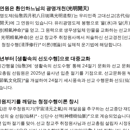
 연원은 환인하느님의 광명개천(光明開天)
광명도제(仙敎四月初八日琉璃光明道祭)’는 우리민족 고대선교(古代仙敎
에 그 연원이 있습니다. 유리광명도제 봉행으로 ‘물(水)과 달(月)과 
명(精氣神命)*을 얻고, 그 원력으로 생무생일체 만물을 교화하는 선
月光明精氣神命)은 선교 창교주 취정원사께서 저술하신 선교경전 [선교
 청정수행(淸淨修行)* 이론(理論)의 실체적 운기법에 해당합니다.  
7년부터 [생활속의 선도수행]으로 대중교화
기간행물 [仙敎]에 ‘생활속의 선도수행’ 통해 24절기 문화와 선교 문
교총림 선림원은 2025년 을사년 입춘 절기를 기점으로, 선교문화원
節氣文化院)*을 개설하여 24절기 세시풍속과 선교 수행문화 선도(仙
니다. 
청원지기를 깨닫는 청정수행이론 창시
風)은 우주청원지기(宇宙淸元之氣)의 깨달음을 추구하는 선교종단 재
신성의 숲 선림(仙林)* - 신단수 선맥(神檀樹仙脈)*’으로 계승되었습니다
사년 입하 절기를 맞아, 선교 창교주 취정원사님과 선교총림 설립자 시정