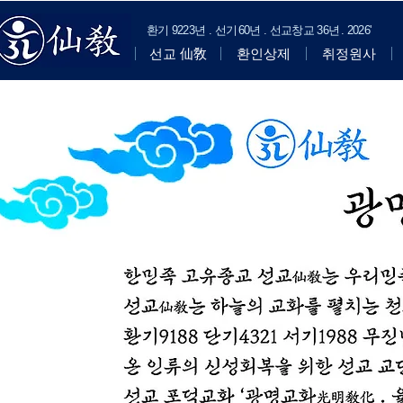
​환기
9223년 . 선기
60
년 . 선교창교
36년
.
2
026'
선교 仙敎
환인상제
취정원사