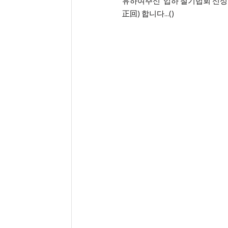
유하여주신 ‘입하 절기법회 신성
正回) 합니다...()