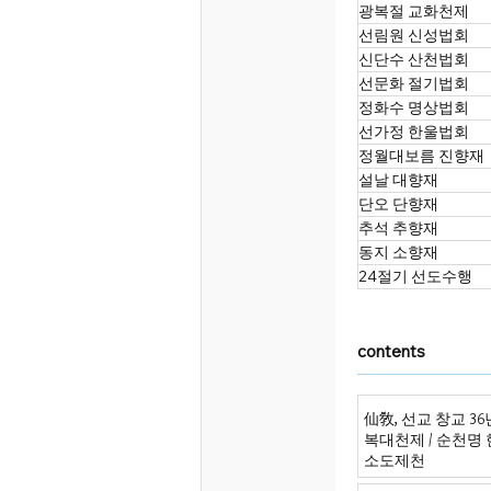
광복절 교화천제
선림원 신성법회
신단수 산천법회
선문화 절기법회
정화수 명상법회
선가정 한울법회
정월대보름 진향재
설날 대향재
단오 단향재
추석 추향재
동지 소향재
24절기 선도수행
contents
仙敎, 선교 창교 3
복대천제 / 순천명
소도제천