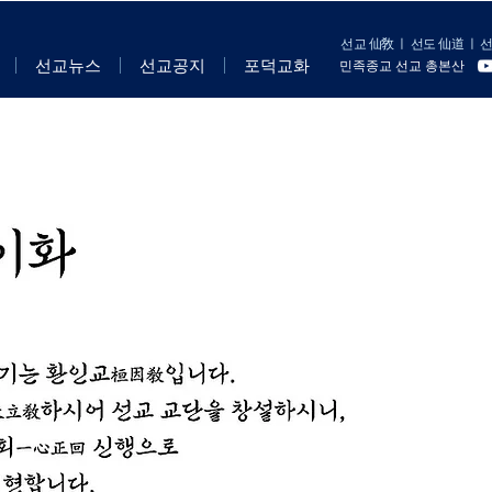
선교 仙敎
ㅣ
선도 仙道
ㅣ
선
선교뉴스
선교공지
포덕교화
민족종교 선교 총본산