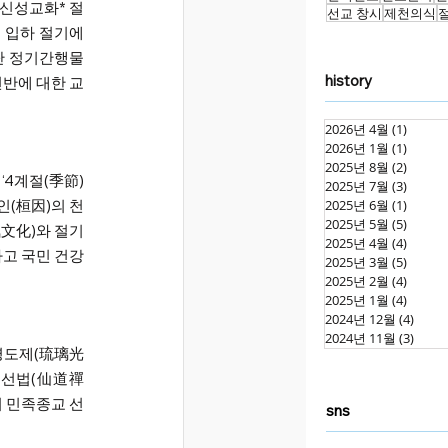
“신성교화* 절
선교 창시
제천의식
 입하 절기에 
단 정기간행물 
history
전반에 대한 교
2026년 4월
(1)
게시물
2026년 1월
(1)
게시물
2025년 8월
(2)
게시물
4계절(季節) 
2025년 7월
(3)
게시물
인(桓因)의 천
2025년 6월
(1)
게시물
2025년 5월
(5)
게시물
文化)와 절기
2025년 4월
(4)
게시물
고 국민 건강
2025년 3월
(5)
게시물
2025년 2월
(4)
게시물
2025년 1월
(4)
게시물
2024년 12월
(4)
게시물
2024년 11월
(3)
게시물
광명도제(琉璃光
선도선법(仙道禪
의 민족종교 선
sns