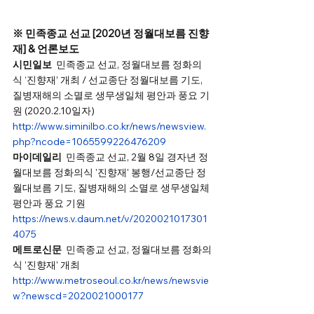
※ 민족종교 선교 [2020년 정월대보름 진향
재] & 언론보도
시민일보
  민족종교 선교, 정월대보름 정화의
식 ‘진향재’ 개최 / 선교종단 정월대보름 기도, 
질병재해의 소멸로 생무생일체 평안과 풍요 기
원 (2020.2.10일자)  
http://www.siminilbo.co.kr/news/newsview.
php?ncode=1065599226476209
마이데일리
  민족종교 선교, 2월 8일 경자년 정
월대보름 정화의식 '진향재' 봉행/선교종단 정
월대보름 기도, 질병재해의 소멸로 생무생일체 
평안과 풍요 기원  
https://news.v.daum.net/v/2020021017301
4075
메트로신문
  민족종교 선교, 정월대보름 정화의
식 '진향재' 개최
http://www.metroseoul.co.kr/news/newsvie
w?newscd=2020021000177