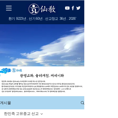
​환기
9223년 . 선기
60
년 . 선교창교
36년
.
2
026'
게시물
한민족 고유종교 선교