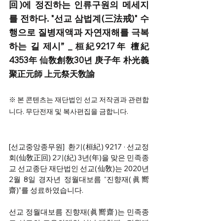
回)에 정진하는 인류구원의 메세지
를 전하다. "선교 삼법계(三法戒)" 수
행으로 질병재액과 자연재해를 극복
하는 길 제시” 
_ 桓紀9217年 檀紀
4353年 仙敎創敎30년 庚子年 朴光義
聚正元師 上元祭天敎諭
※ 본 콘텐츠는 재단법인 선교 저작권과 관련합
니다. 무단전재 및 복사편집을 금합니다. 
[선교중앙종무원]  환기(桓紀) 9217 · 선교정
회(仙敎正回) 2기(紀) 3년(年)을 맞은 민족종
교 선교종단 재단법인 선교(仙敎)는 2020년 
2월 8일 경자년 정월대보름 “진향재(眞嚮
齋)”를 성료하였습니다. 
선교 정월대보름 진향재(眞嚮齋)는 민족종