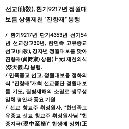
선교(仙敎), 환기9217년 정월대
보름 상원제천 “진향재” 봉행
/ 환기9217년 단기4353년 선기54
년 선교창교30년, 한민족 고유종교 
선교(仙敎), 경자년 정월대보름 맞아 
진향재(眞嚮齋) 상원(上元) 제천의식
(祭天儀式) 봉행.  
/ 민족종교 선교, 정월대보름 정화의
식 “진향재”개최 선교종단 정월대보
름 기도, 질병재해의 소멸로 생무생
일체 평안과 풍요 기원
/ 선교 창교주 취정원사, “한민족고
유종교 선교 창교주 취정원사님 "현
중지극(現中至極)" 현생에 정회(正