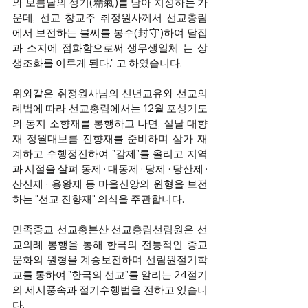
와 보름달의 정기(精氣)를 담아 치성하는 가
운데, 선교 창교주 취정원사께서 선교총림
에서 보전하는 불씨를 봉수(封守)하여 달집
과 소지에 점화함으로써 생무생일체 는 상
생조화를 이루게 된다." 고 하였습니다. 
위와같은 취정원사님의 신년교유와 선교의
례법에 따라 선교총림에서는 12월 포성기도
와 동지 소향재를 봉행하고 나면, 설날 대향
재 정월대보름 진향재를 준비하며 삼가 재
계하고 수행정진하여 "감제"를 올리고 지역
과 시절을 살펴 동제 · 대동제 · 당제 · 당산제 · 
산신제 · 용왕제 등 마을신앙의 원형을 보전
하는 "선교 진향재" 의식을 주관합니다. 
민족종교 선교총본산 선교총림선림원은 선
교의례 봉행을 통해 한국의 전통적인 종교
문화의 원형을 계승보전하며 선림원절기학
교를 통하여 "한국의 선교"를 알리는 24절기
의 세시풍속과 절기수행법을 전하고 있습니
다. 