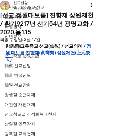
선교신앙
한민족 고유종교 선교
2020년 2월 7일
[선교 정월대보름] 진향재 상원제천
桓因 환인
/ 환기9217년 선기54년 광명교화 /
취정원사
2020.음1.15
신년교유
최종 수정일:
3월 17일
한민족 고유종교 선교(仙敎) / 선교의례
 / 정
가을교화
월 대보름 진향재(眞嚮齋) 상원제천(上元祭
선교종보 仙敎宗譜
天)
仙敎 선교신앙
仙道 한국선도
仙學 선교강원
창생절 순천대제
개천절 개천대제
선교창교절 신성회복대천제
삼일절 민족강좌
광복절 교화천제