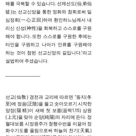
해를 극복할 수 있습니다. 선제선도(仙弟仙
徒)는 선교신앙을 통한 정화와 참회로써 일
심정회(一心正回)하여 환인하느님께서 내
리신 신성(神性)을 회복하고 스스로를 구원
해야 합니다. 또한 스스로를 구원한 후에는 
타인을 구원하고 나아가 인류를 구원해야 
하는 것이 참된 선교신앙의 길입니다.”라고 
설법하여 주셨습니다.
선교(仙敎) 경전과 교리에 따르면 "동지(冬
至)에 정음(正陰)을 뚫고 솟아오르기 시작한 
양정(陽精)이 새해 첫 보름(음력1.15) 상원
(上元)을 맞아 순양(純陽)의 자리에 든다. 정
월대보름 시정원주가 청행수반을 이끌어 정
화수기도를 올림으로써 하늘의 천기(天氣)