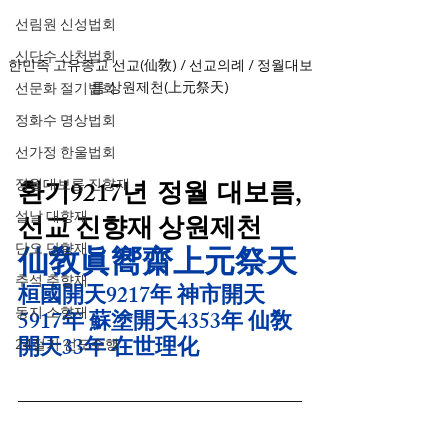
선림원 신성법회
신단수 산천법회
한민족 고유종교 선교(仙敎) / 선교의례 / 정월대보
름 상원제천(上元祭天)
선문화 절기법회
정화수 명상법회
선가정 한울법회
환기9217년 정월 대보름, 
정월대보름 진향재
설날 대향재
선교 진향재 상원제천
단오 단향재
仙敎眞嚮齋上元祭天
추석 추향재
桓國開天9217年 神市開天
동지 소향재
5917年 蘇塗開天4353年 仙敎
開天33年 在世理化
24절기 선도수행