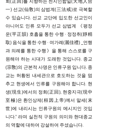
회(正回)를 지향하는 천지인합일(天地人合
一) 선교(仙敎)의 삼법계(三法戒)로 극복할 
수 있습니다. 선교 교단에 입도한 선교인이 
아니어도 인류 모두가 선교 삼법계 《평정
운(平正韻) 호흡을 통한 수행 · 정정취(靜精
取) 음식을 통한 수행 · 여가례(麗佳禮) _언행
과 의례를 통한 수행》을 통해 스스로를 구
원해야 하는 시대가 도래한 것입니다. 종교
(宗敎)의 근본적 사명은 인류구원 입니다. 종
교는 허황된 내세관으로 호도하는 것을 멈
추고 현생에서 인류를 구원해야 합니다. 현
생(現生)에서의 정회(正回), 현중지극(現中
至極)은 환인상제(桓因上帝)께서 말세(末
世)에 내리시는 인류구원의 메시지인 것입
니다.” 라며 실천적 구원의 의미와 현대종교
의 역할에 대하여 강설하여 주셨습니다.