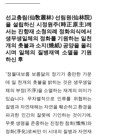
선교총림(仙敎叢林) 선림원(仙林院)
을 설립하신 시정원주(時正原主)께
서는 진향재 소청의례 정화의식에서 
생무생일체의 정화를 기원하는 일천
개의 촛불과 소지(燒紙) 공양을 올리
시며 일체의 질병재액 소멸을 기원
하신 후
“정월대보름 보름달의 정기가 충만한 가운
데 일 천개의 촛불을 밝히는 것은 생무생일
체의 부정(不淨)을 소멸하는 재계의 의미가 
있습니다. 무차별적으로 인류를 위협하는 
질병과 자연재해는 자연을 훼손하고 환경을 
파괴한 인간의 잘못에 기인하는 것이기에, 
무릇 생명을 존중하는 진정한 참회(懺悔)와 
정화(淨化)로써만 이 시대의 질병과 자연재