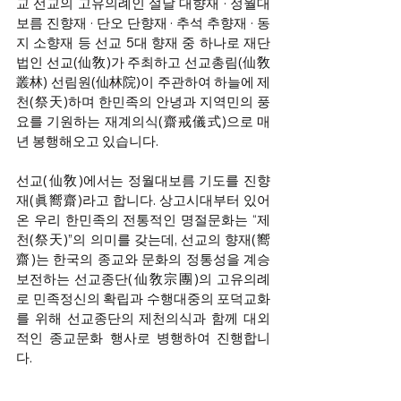
교 선교의 고유의례인 설날 대향재 · 정월대
보름 진향재 · 단오 단향재 · 추석 추향재 · 동
지 소향재 등 선교 5대 향재 중 하나로 재단
법인 선교(仙敎)가 주최하고 선교총림(仙敎
叢林) 선림원(仙林院)이 주관하여 하늘에 제
천(祭天)하며 한민족의 안녕과 지역민의 풍
요를 기원하는 재계의식(齋戒儀式)으로 매
년 봉행해오고 있습니다.
선교(仙敎)에서는 정월대보름 기도를 진향
재(眞嚮齋)라고 합니다. 상고시대부터 있어
온 우리 한민족의 전통적인 명절문화는 “제
천(祭天)”의 의미를 갖는데, 선교의 향재(嚮
齋)는 한국의 종교와 문화의 정통성을 계승
보전하는 선교종단(仙敎宗團)의 고유의례
로 민족정신의 확립과 수행대중의 포덕교화
를 위해 선교종단의 제천의식과 함께 대외
적인 종교문화 행사로 병행하여 진행합니
다.