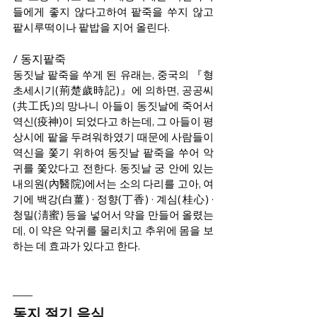
들에게 좋지 않다고하여 팥죽을 쑤지 않고 
팥시루떡이나 팥밥을 지어 올린다. 
/ 동지팥죽  
동짓날 팥죽을 쑤게 된 유래는, 중국의 『형
초세시기(荊楚歲時記)』에 의하면, 공공씨
(共工氏)의 망나니 아들이 동짓날에 죽어서 
역신(疫神)이 되었다고 하는데, 그 아들이 평
상시에 팥을 두려워하였기 때문에 사람들이 
역신을 쫓기 위하여 동짓날 팥죽을 쑤어 악
귀를 쫓았다고 전한다. 동짓날 궁 안에 있는 
내의원(內醫院)에서는 소의 다리를 고아, 여
기에 백강(白薑) · 정향(丁香) · 계심(桂心) · 
청밀(淸蜜) 등을 넣어서 약을 만들어 올렸는
데, 이 약은 악귀를 물리치고 추위에 몸을 보
하는 데 효과가 있다고 한다.
동지 절기 음식