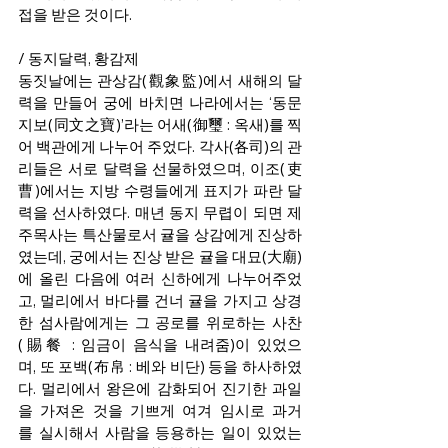
접을 받은 것이다.  
/ 동지달력, 황감제  
동짓날에는 관상감(觀象監)에서 새해의 달
력을 만들어 궁에 바치면 나라에서는 ‘동문
지보(同文之寶)’라는 어새(御璽 : 옥새)를 찍
어 백관에게 나누어 주었다. 각사(各司)의 관
리들은 서로 달력을 선물하였으며, 이조(吏
曹)에서는 지방 수령들에게 표지가 파란 달
력을 선사하였다. 매년 동지 무렵이 되면 제
주목사는 특산물로서 귤을 상감에게 진상하
였는데, 궁에서는 진상 받은 귤을 대묘(大廟)
에 올린 다음에 여러 신하에게 나누어주었
고, 멀리에서 바다를 건너 귤을 가지고 상경
한 섬사람에게는 그 공로를 위로하는 사찬
(賜餐 : 임금이 음식을 내려줌)이 있었으
며, 또 포백(布帛 : 베와 비단) 등을 하사하였
다. 멀리에서 왕은에 감화되어 진기한 과일
을 가져온 것을 기쁘게 여겨 임시로 과거
를 실시해서 사람을 등용하는 일이 있었는