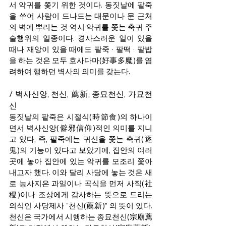
서 악귀를 쫓기 위한 것이다. 동짓날에 팥죽
을 쑤어 사람이 드나드는 대문이나 문 근처
의 벽에 뿌리는 것 역시 악귀를 쫓는 축귀 주
술행위의 일종이다. 경사스러운 일이 있을 
때나 재앙이 있을 때에도 팥죽 · 팥떡 · 팥밥
을 하는 것은 모두 호사다마(好事多魔)를 염
려하여 행하던 벽사의 의미를 갖는다.
/ 벽사신앙, 천신, 薦新, 종묘천신, 가묘천
신
동짓날의 팥죽은 시절식(時節食)의 하나이
면서 벽사신앙(僻邪信仰)적인 의미를 지니
고 있다. 즉, 팥죽에는 귀신을 쫓는 축귀(逐
鬼)의 기능이 있다고 보았기에, 집안의 여러 
곳에 놓아 집안에 있는 악귀를 모조리 쫓아
내고자 했다. 이와 달리 사당에 놓는 것은 새
로 농사지은 과일이나 곡식을 먼저 사직(社
稷)이나 조상에게 감사하는 뜻으로 드리는 
의식인 사당제사 “천신(薦新)” 의 뜻이 있다. 
천신은 국가에서 시행하는 종묘천신(宗廟薦