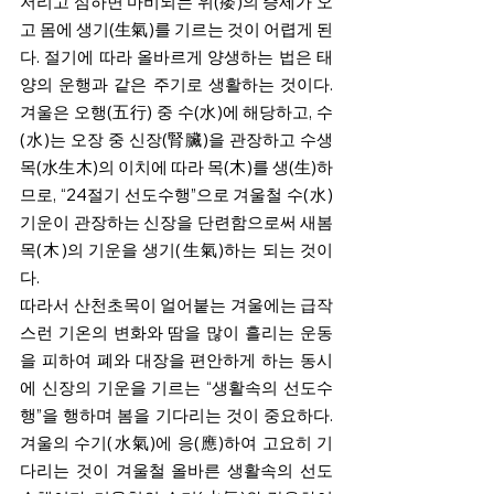
저리고 심하면 마비되는 위(痿)의 증세가 오
고 몸에 생기(生氣)를 기르는 것이 어렵게 된
다.
절기에 따라 올바르게 양생하는 법은 태
양의 운행과 같은 주기로 생활하는 것이다. 
겨울은 오행(五行) 중 수(水)에 해당하고, 수
(水)는 오장 중 신장(腎臟)을 관장하고 수생
목(水生木)의 이치에 따라 목(木)를 생(生)하
므로, “24절기 선도수행”으로 겨울철 수(水) 
기운이 관장하는 신장을 단련함으로써 새봄 
목(木)의 기운을 생기(生氣)하는 되는 것이
다. 
따라서 산천초목이 얼어붙는 겨울에는 급작
스런 기온의 변화와 땀을 많이 흘리는 운동
을 피하여 폐와 대장을 편안하게 하는 동시
에 신장의 기운을 기르는 “생활속의 선도수
행”을 행하며 봄을 기다리는 것이 중요하다.
겨울의 수기(水氣)에 응(應)하여 고요히 기
다리는 것이 겨울철 올바른 생활속의 선도