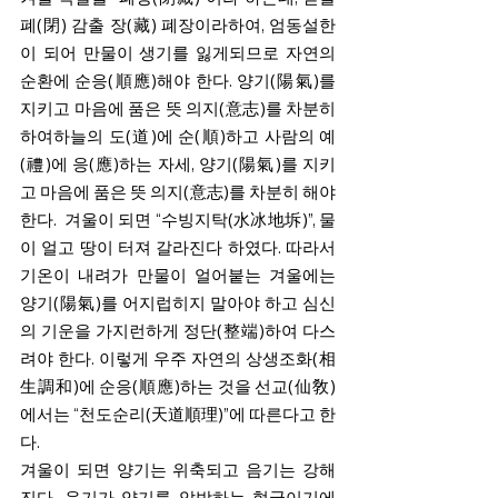
폐(閉) 감출 장(藏) 폐장이라하여, 
엄동설한
이 되어 만물이 생기를 잃게되므로 자연의 
순환에 순응(順應)해야 한다. 양기(陽氣)를 
지키고 마음에 품은 뜻 의지(意志)를 차분히 
하여하늘의 도(道)에 순(順)하고 사람의 예
(禮)에 응(應)하는 자세, 양기(陽氣)를 지키
고 마음에 품은 뜻 의지(意志)를 차분히 해야
한다. 
겨울이 되면 “수빙지탁(水冰地坼)”, 물
이 얼고 땅이 터져 갈라진다 하였다. 따라서 
기온이 내려가 만물이 얼어붙는 겨울에는 
양기(陽氣)를 어지럽히지 말아야 하고 심신
의 기운을 가지런하게 정단(整端)하여 다스
려야 한다. 
이렇게 우주 자연의 상생조화(相
生調和)에 순응(順應)하는 것을 선교(仙敎)
에서는 “천도순리(天道順理)
”
에 따른다고 한
다. 
겨울이 되면 양기는 위축되고 음기는 강해
진다. 음기가 양기를 압박하는 형국이기에 