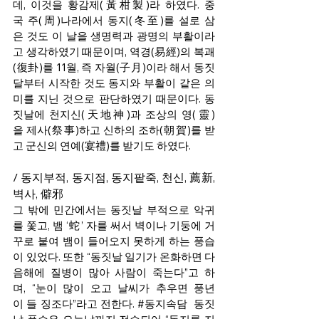
데, 이것을 황감제(黃柑製)라 하였다. 중
국 주(周)나라에서 동지(冬至)를 설로 삼
은 것도 이 날을 생명력과 광명의 부활이라
고 생각하였기 때문이며, 역경(易經)의 복괘
(復卦)를 11월, 즉 자월(子月)이라 해서 동짓
달부터 시작한 것도 동지와 부활이 같은 의
미를 지닌 것으로 판단하였기 때문이다. 동
짓날에 천지신(天地神)과 조상의 영(靈)
을 제사(祭事)하고 신하의 조하(朝賀)를 받
고 군신의 연예(宴禮)를 받기도 하였다. 
/ 동지부적, 동지점, 동지팥죽, 천신, 薦新, 
벽사, 僻邪 
그 밖에 민간에서는 동짓날 부적으로 악귀
를 쫓고, 뱀 ‘蛇’ 자를 써서 벽이나 기둥에 거
꾸로 붙여 뱀이 들어오지 못하게 하는 풍습
이 있었다. 또한 “동짓날 일기가 온화하면 다
음해에 질병이 많아 사람이 죽는다”고 하
며, “눈이 많이 오고 날씨가 추우면 풍년
이 들 징조다”라고 전한다. 
#동지속담
  동짓