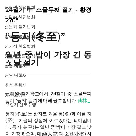
선림원 신성법회
24절기 中 스물두째 절기 · 황경 
신단수 산천법회
270°
선문화 절기법회
“동지(冬至)”
정화수 명상법회
선가정 한울법회
일년 중 밤이 가장 긴 동
정월대보름 진향재
짓달 절기
설날 대향재
단오 단향재
추석 추향재
선림원 절기학교에서 24절기 중 스물두째 
동지 소향재
절기 “동지” 절기에 대해 공부합니다. 
仙林 _
24절기 선도수행
동지(冬至)는 한자로 겨울 동(冬)과 이를 지
(至),  겨울의 정점에 이르렀다는 의미입니
다. 동지(冬至)는 일년 중 밤이 가장 길고 낮
이 가장 짧으며, 대설(大雪)과 소한(小寒) 사