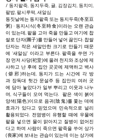
/ 동지팥죽, 동지두죽, 귤, 김장김치, 동치미, 
팥밥, 팥시루떡, 새알심
동짓날에는 동지팥죽 또는 동지두죽(冬至豆
粥) · 동지시식(冬至時食)이라는 오랜 관습
이 있는데, 팥을 고아 죽을 만들고 여기에 찹
쌀로 단자(團子)를 만들어 넣어 끓인다. 찹쌀
단자는 작은 새알만한 크기로 만들기 때문
에 ‘새알심’ 이라고 부른다. 팥죽을 쑤면 가
장 먼저 사당(祀堂)에 올려 천지와 조상에 제
사하고 난 후에 집안 곳곳에 제액하고 벽사
(僻邪)하는데, 동지가 드는 시간에 각 방
과 장독대 헛간 문설주 등 집안의 여러 곳
에 담아 놓았다가 일부 뿌리고 이웃과 나누
며, 식구들이 모여 먹는다.  팥은 색이 붉어 
양색(陽色)이므로 음귀(陰鬼)를 쫓는 데에 
효과가 있다고 믿었으며 민속적으로 널리 
활용되었다. 전염병이 유행할 때에 우물에 
팥을 넣으면 물이 맑아지고 질병이 없어진
다고 하며 사람이 죽으면 팥죽을 쑤어 상가
(喪家)에 보내는 관습이 있는데 이는 상가에