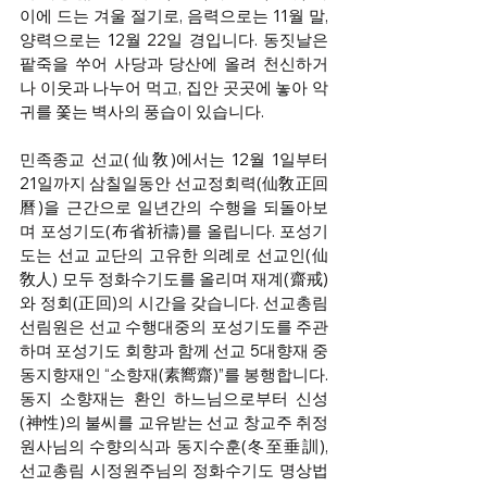
이에 드는 겨울 절기로, 음력으로는 11월 말, 
양력으로는 12월 22일 경입니다. 동짓날은 
팥죽을 쑤어 사당과 당산에 올려 천신하거
나 이웃과 나누어 먹고, 집안 곳곳에 놓아 악
귀를 쫓는 벽사의 풍습이 있습니다.
민족종교 선교(仙敎)에서는 12월 1일부터 
21일까지 삼칠일동안 선교정회력(仙敎正回
曆)을 근간으로 일년간의 수행을 되돌아보
며 포성기도(布省祈禱)를 올립니다. 포성기
도는 선교 교단의 고유한 의례로 선교인(仙
敎人) 모두 정화수기도를 올리며 재계(齋戒)
와 정회(正回)의 시간을 갖습니다. 선교총림 
선림원은 선교 수행대중의 포성기도를 주관
하며 포성기도 회향과 함께 선교 5대향재 중 
동지향재인 “소향재(素嚮齋)”를 봉행합니다. 
동지 소향재는 환인 하느님으로부터 신성
(神性)의 불씨를 교유받는 선교 창교주 취정
원사님의 수향의식과 동지수훈(冬至垂訓), 
선교총림 시정원주님의 정화수기도 명상법