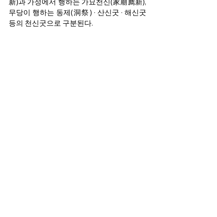
新)과 가정에서 행하는 가묘천신(家廟薦新), 
무당이 행하는 동제(洞祭) · 산신굿 · 해신굿 
등의 천신굿으로 구분된다.