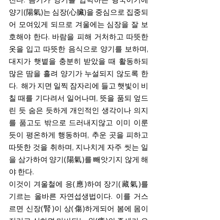
양기(陽氣)는 심장(心臟)을 중심으로 집중되
어 모여있게 되므로 겨울에는 심장을 잘 보
호해야 한다. 바람을 피해 거처하고 따뜻한 
옷을 입고 따뜻한 음식으로 양기를 보하며, 
대지가 햇볕을 충분히 받았을 때 활동하되 
많은 땀을 흘려 양기가 누설되지 않도록 한
다. 
해가 지면 일찍 잠자리에 들고 햇빛이 비
칠 때를 기다려서 일어나며, 뜻을 품되 엎드
린 듯 숨은 듯하게 개인적인 생각이나 의지
를 품고도 밖으로 드러내지않고 이미 이룬 
듯이 평온하게 행동하며, 추운 곳을 피하고 
따뜻한 것을 취하며, 지나치게 자주 씻는 일
을 삼가하여 양기(陽氣)를 빼앗기지 않게 해
야 한다. 
이것이 겨울철에 응(應)하여 장기(藏氣)를 
기르는 올바른 자연섭생법이다. 이를 거스
르면 신장(腎)이 상(傷)하게되어 봄에 몸이 