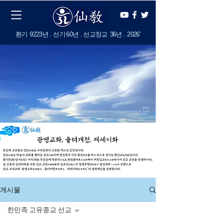
​환기
9223년 . 선기
60
년 . 선교창교
36년
.
2
026'
게시물
한민족 고유종교 선교