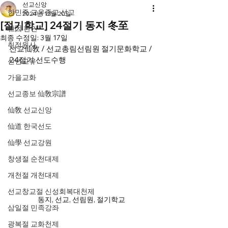
선교신앙
한민족 고유종교 선교
2024년 12월 20일
[절기학교] 24절기 동지 冬至
桓因 환인
최종 수정일:
3월 17일
취정원사
선교仙敎 / 선교총림선림원 절기문화학교 / 
24절기 선도수행
신년교유
가을교화
선교종보 仙敎宗譜
仙敎 선교신앙
仙道 한국선도
仙學 선교강원
창생절 순천대제
개천절 개천대제
선교창교절 신성회복대천제
동지, 선교, 선림원, 절기학교
삼일절 민족강좌
광복절 교화천제