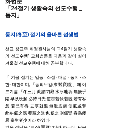
화법문
「24절기 생활속의 선도수행 _ 
동지」
동지(冬至) 절기의 올바른 섭생법
선교 창교주 취정원사님의 “24절기 생활속
의 선도수행” 교화법문을 다음과 같이 실어 
겨울철 선교수행에 대해 공부합니다.
「 겨울 절기는 입동 · 소설 · 대설 · 동지 · 소
한 · 대한이며, 『동의보감(東醫寶鑑)』에 이
르기를 「冬三月 此謂閉藏 水冰地坼 無擾乎
陽 早臥晩起 必待日光 使志若伏若匿 若有私
意 若已有得 去寒就溫 無泄皮膚 使氣亟奪 
此冬氣之應 養藏之道也 逆之則傷腎 春爲痿
厥 奉生者少이라 하였다.
겨울 석달을 “폐장(閉藏)”이라 하는데, 닫을 