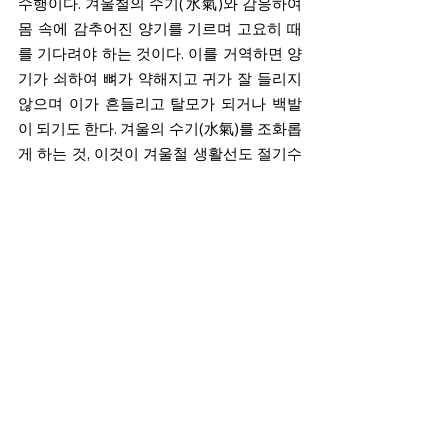
수행이다. 겨울철의 수기(水氣)와 감응하여 
몸 속에 감추어진 양기를 기르며 고요히 때
를 기다려야 하는 것이다. 이를 거역하면 양
기가 쇠하여 뼈가 약해지고 귀가 잘 들리지 
않으며 이가 흔들리고 탈모가 되거나 백발
이 되기도 한다. 겨울의 수기(水氣)를 조화롭
게 하는 것, 이것이 겨울철 생활선도 절기수
행이다. 
선교 수행대중은 선교삼법계(仙敎
三法戒) 수행중 평정운(平正韻)으로써 겨울
철 선도수행에 임하여, 선교수행법 “선도공
법(仙道功法)”을 생활화하도록 한다. 선도공
법의 생활화는 24절기에 맞는 절기별 선도
수행을 실천하는 것이다. 선교 수행자는 불
필요한 활동을 자제하고 급작스런 기온와 
환경의 변화를 피하여, 욕망과 사치 향락을 
근절하고 정숙한 장소에서 고요히 평정운하
며 봄을 기다리는 마음으로 청정수행(淸淨
修行)에 임하도록 한다. 24절기에 맞게 선교