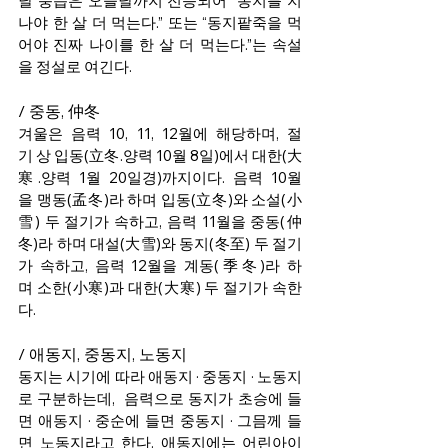
날 풍습은 오늘날까지 전승되어 “동지를 지
나야 한 살 더 먹는다.” 또는 “동지팥죽을 먹
어야 진짜 나이를 한 살 더 먹는다.”는 속설
을 정설로 여긴다. 
/ 중동, 仲冬  
겨울은 음력 10, 11, 12월에 해당하며, 절
기 상 입동(立冬.양력 10월 8일)에서 대한(大
寒.양력 1월 20일경)까지이다. 음력 10월
을 맹동(孟冬)라 하며 입동(立冬)와 소설(小
雪) 두 절기가 속하고, 음력 11월을 중동(仲
冬)라 하며 대설(大雪)와 동지(冬至) 두 절기
가 속하고, 음력 12월을 계동(季冬)라 하
며 소한(小寒)과 대한(大寒) 두 절기가 속한
다.
/ 애동지, 중동지, 노동지  
동지는 시기에 따라 애동지 · 중동지 · 노동지
로 구분하는데,  음력으로 동지가 초승에 들
면 애동지 · 중순에 들면 중동지 · 그믐께 들
면 노동지라고 한다. 애동지에는 어린아이