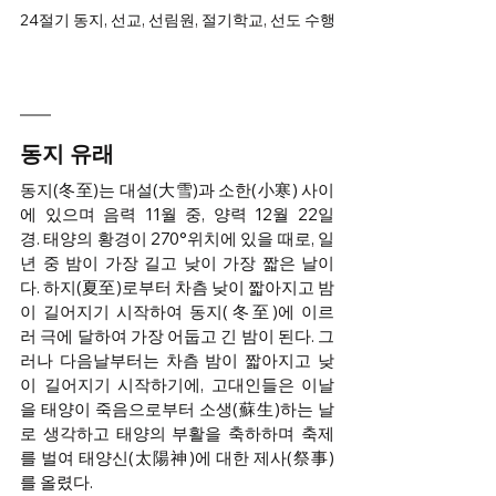
24절기 동지, 선교, 선림원, 절기학교, 선도 수행
동지 유래
동지(冬至)는 대설(大雪)과 소한(小寒) 사이
에 있으며 음력 11월 중, 양력 12월 22일
경. 태양의 황경이 270°위치에 있을 때로, 일
년 중 밤이 가장 길고 낮이 가장 짧은 날이
다. 하지(夏至)로부터 차츰 낮이 짧아지고 밤
이 길어지기 시작하여 동지(冬至)에 이르
러 극에 달하여 가장 어둡고 긴 밤이 된다. 그
러나 다음날부터는 차츰 밤이 짧아지고 낮
이 길어지기 시작하기에, 고대인들은 이날
을 태양이 죽음으로부터 소생(蘇生)하는 날
로 생각하고 태양의 부활을 축하하며 축제
를 벌여 태양신(太陽神)에 대한 제사(祭事)
를 올렸다. 