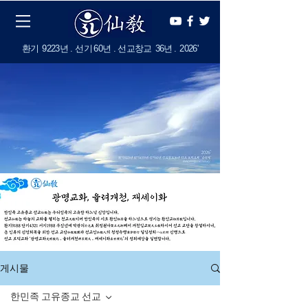
​환기
9223년 . 선기
60
년 . 선교창교
36년
.
2
026'
게시물
한민족 고유종교 선교