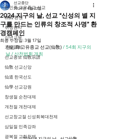
선교종단
한민족 고유종교 선교
2024년 4월 22일
2024 지구의 날, 선교 “신성의 별 지
桓因 환인
구를 만드는 인류의 창조적 사명” 환
취정원사
경캠페인
신년교유
최종 수정일:
3월 17일
한민족 고유종교 선교(仙敎)
/ 54회 지구의 
가을교화
날 / 산천법회 개최
선교종보 仙敎宗譜
仙敎 선교신앙
仙道 한국선도
仙學 선교강원
창생절 순천대제
개천절 개천대제
선교창교절 신성회복대천제
삼일절 민족강좌
광복절 교화천제
2024년 지구의 날 - 선교仙敎