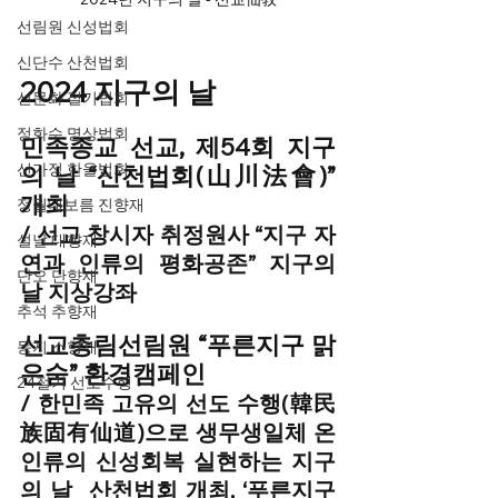
선림원 신성법회
신단수 산천법회
2024 지구의 날
선문화 절기법회
정화수 명상법회
민족종교 선교, 제54회 지구
선가정 한울법회
의 날 “산천법회(山川法會)” 
개최
정월대보름 진향재
/ 선교 창시자 취정원사 “지구 자
설날 대향재
연과 인류의 평화공존” 지구의 
단오 단향재
날 지상강좌
추석 추향재
선교총림선림원 “푸른지구 맑
동지 소향재
은숨” 환경캠페인
24절기 선도수행
/ 한민족 고유의 선도 수행(韓民
族固有仙道)으로 생무생일체 온 
인류의 신성회복 실현하는 지구
의 날  산천법회 개최, ‘푸른지구 