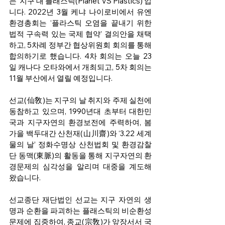
는 ‘지구 대 플래스틱(Planet VS Plastics)’입
니다. 2022년 3월 케냐 나이로비에서 유엔
환경총회는 ‘플라스틱 오염을 끝내기 위한 
법적 구속력 있는 국제 협약’ 결의안을 채택
하고, 5차례 정부간 협상위원회 회의를 통해 
합의하기로 했습니다. 4차 회의는 오늘 23
일 캐나다 오타와에서 개최되고, 5차 회의는 
11월 부산에서 열릴 예정입니다. 
선교(仙敎)는 지구의 날 취지와 주제 실천에 
동참하고 있으며, 1990년대 초부터 대한민
국과 지구자연의 환경보전에 주력하여, 봄
가을 백두대간 산천재(山川齋)와 ‘3.22 세계 
물의 날’ 정화수명상 산천법회 및 환경감찰
단 동맥(東脈)의 활동을 통해 지구자연의 환
경문제의 심각성을 알리며 대중을 계도해 
왔습니다. 
선교종단 재단법인 선교는 지구 자연의 생
명과 순환을 파괴하는 플래스틱의 비순환성 
문제에 집중하여, 종교(宗敎)가 앞장서서 국