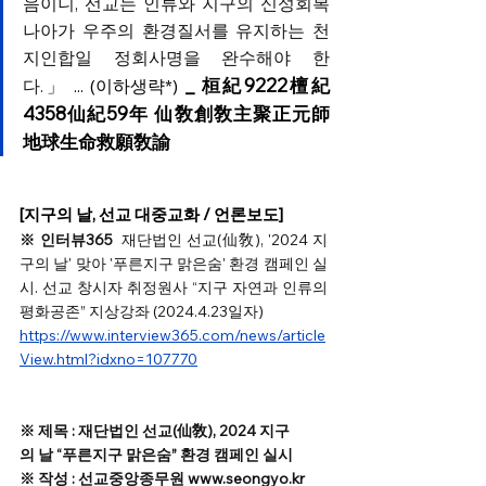
음이니, 선교는 인류와 지구의 신성회복 
나아가 우주의 환경질서를 유지하는 천
지인합일 정회사명을 완수해야 한
_ 桓紀9222檀紀
다.」
 ... (이하생략*) 
4358仙紀59年 仙敎創敎主聚正元師 
地球生命救願敎諭
[지구의 날, 선교 대중교화 / 언론보도]
※ 인터뷰365 
 재단법인 선교(仙敎), '2024 지
구의 날' 맞아 '푸른지구 맑은숨' 환경 캠페인 실
시. 선교 창시자 취정원사 “지구 자연과 인류의 
평화공존” 지상강좌 (2024.4.23일자)
https://www.interview365.com/news/article
View.html?idxno=107770
※ 제목 : 재단법인 선교(仙敎), 2024 지구
의 날 “푸른지구 맑은숨” 환경 캠페인 실시
※ 작성 : 선교중앙종무원 www.seongyo.kr  