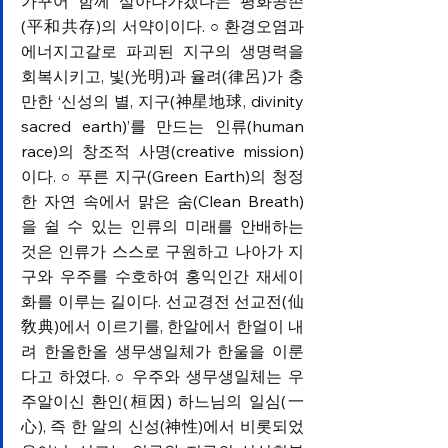
가꾸어 함께 살아나가겠다는 평화공존
(平和共存)의 서약이이다.
환경오염과 
 ○ 
에너지고갈로 파괴된 지구의 생명력을 
회복시키고, 빛(光明)과 율려(律呂)가 충
만한 ‘신성의 별, 지구(神星地球, divinity 
sacred earth)’를 만드는 인류(human 
race)의 창조적 사명(creative mission)
이다.
푸른 지구(Green Earth)의 청정
 ○ 
한 자연 속에서 맑은 숨(Clean Breath)
을 쉴 수 있는 인류의 미래를 안배하는 
것은 인류가 스스로 구원하고 나아가 지
구와 우주를 수호하여 홍익인간 재세이
화를 이루는 길이다. 선교경전 선교전(仙
敎典)에서 이르기를, 한알에서 한얼이 내
려 한올한올 생무생일체가 한울을 이룬
다고 하였다.
우주와 생무생일체는 우
 ○ 
주알이신 환인(桓因) 하느님의 일심(一
心), 즉 한 알의 신성(神性)에서 비롯되었