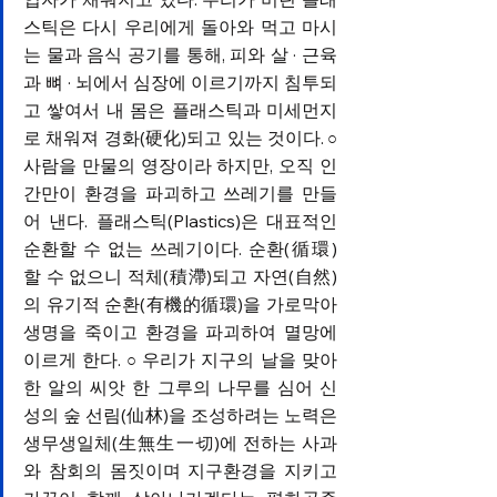
스틱은 다시 우리에게 돌아와 먹고 마시
는 물과 음식 공기를 통해, 피와 살 · 근육
과 뼈 · 뇌에서 심장에 이르기까지 침투되
고 쌓여서 내 몸은 플래스틱과 미세먼지
로 채워져 경화(硬化)되고 있는 것이다.
 ○ 
사람을 만물의 영장이라 하지만, 오직 인
간만이 환경을 파괴하고 쓰레기를 만들
어 낸다. 플래스틱(Plastics)은 대표적인 
순환할 수 없는 쓰레기이다. 순환(循環)
할 수 없으니 적체(積滯)되고 자연(自然)
의 유기적 순환(有機的循環)을 가로막아 
생명을 죽이고 환경을 파괴하여 멸망에 
이르게 한다.
우리가 지구의 날을 맞아 
 ○ 
한 알의 씨앗 한 그루의 나무를 심어 신
성의 숲 선림(仙林)을 조성하려는 노력은 
생무생일체(生無生一切)에 전하는 사과
와 참회의 몸짓이며 지구환경을 지키고 