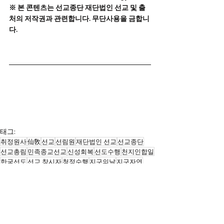
※ 본 콘텐츠는 선교종단 재단법인 선교 및 출
처의 저작권과 관련합니다. 무단사용을 금합니
다.
태그:
취정원사
仙敎
선교
선림원
재단법인 선교
선교종단
선교총림
민족종교선교
신성회복
선도수행
천지인합일
한국선도
선교 창시자
청정수행
지구의날
지구자연
산천법회
신성의별
인류의 창조적 사명
환경캼페인
한국의종교
푸른지구 맑은숨
평화공존
신성교유
지구 대 플래스틱
지구환경
유엔
플래스틱환경오염
신성의 별 지구
율려의 빛
신단수 산천법회