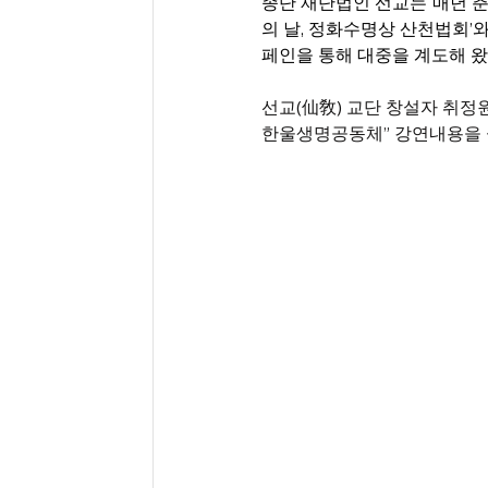
종단 재단법인 선교는 매년 춘분
의 날, 정화수명상 산천법회’와 ‘4
페인을 통해 대중을 계도해 왔
선교(仙敎) 교단 창설자 취정원
한울생명공동체” 강연내용을 