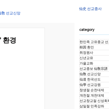
仙史 선교종사
仙敎 선교신앙
category
대천제
” 환경
한민족 고유종교 선
桓因 환인
정화수 명상법회
취정원사
신년교유
가을교화
선교종보 仙敎宗譜
소향재
仙敎 선교신앙
仙道 한국선도
仙學 선교강원
창생절 순천대제
개천절 개천대제
선교창교절 신성회
삼일절 민족강좌