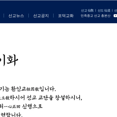
선교 仙敎
ㅣ
선도 仙道
ㅣ
선
선교뉴스
선교공지
포덕교화
민족종교 선교 총본산