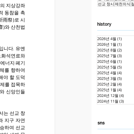
선교 창시
제천의식
의 지상강좌 
적 동참을 촉
祈雨祭)로 시
history
齋)와 산천법
2026년 4월
(1)
게시물
2026년 1월
(1)
게시물
)’입니다. 유엔
2025년 8월
(2)
게시물
y,화석연료와 
2025년 7월
(3)
게시물
2025년 6월
(1)
게시물
양에너지·폐기
2025년 5월
(5)
게시물
체를 향하여 
2025년 4월
(4)
게시물
해야 할 도덕
2025년 3월
(5)
게시물
주제를 접목하
2025년 2월
(4)
게시물
2025년 1월
(4)
게시물
자와 신앙인들
2024년 12월
(4)
게시물
2024년 11월
(3)
게시물
서는 선교 창
과 지구 자연
sns
계승하여 선교