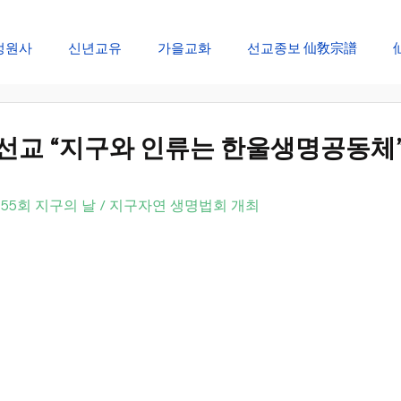
정원사
신년교유
가을교화
선교종보 仙敎宗譜
일
창생절 순천대제
개천절 개천대제
선교창교절 신성회복
, 선교 “지구와 인류는 한울생명공동체
선림원 신성법회
신단수 산천법회
선문화 절기법회
/ 55회 지구의 날 / 지구자연 생명법회 개최
재
설날 대향재
단오 단향재
추석 추향재
동지 