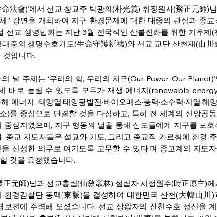
生命法會)’에서 선교 창교주 박광의(朴光義) 취정원사(聚正元師)님
체” 강연을 개최하여 지구 환경문제에 대한 대중의 관심과 종교
의 날 선교 생명법회는 지난 3월 전국적인 산불진화를 위한 기우제(
행대중의 생명수호기도(生命守護祈禱)와 선교 교단 산천재(山川
 것입니다.
 날 주제는 ‘우리의 힘, 우리의 지구(Our Power, Our Planet
 배로 늘릴 수 있도록 모두가 재생 에너지(renewable energ
해 에너지. 태양열·태양광발전·바이오매스·풍력·소수력·지열·해
)를 중심으로 단결할 것을 다짐하고, 특히 전 세계의 신앙공동
의 중심지였으며, 지구 행동의 날을 통해 신도들에게 지구를 보호
다. 종교 지도자들은 설교와 기도, 그리고 종교적 가르침에 환경 
것을 신성한 의무로 여기도록 고무할 수 있다’며 종교계의 지도
할 것을 요청했습니다. 
聚正元師)님과 선교총림(仙敎叢林) 설립자 시정원주(時正原主)께
터 환경감찰단 동맥(東脈)을 결성하여 대한민국 산천(大韓山川)
경보전에 주력해 오셨습니다. 선교 상왕자의 산천수호 정신을 