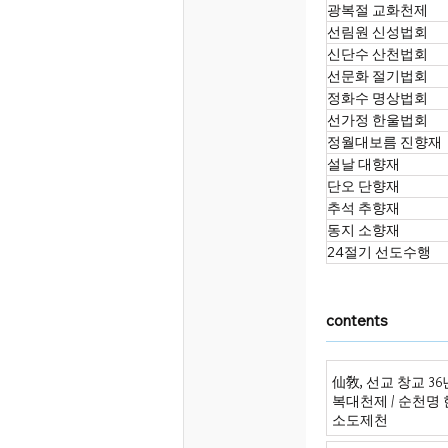
광복절 교화천제
선림원 신성법회
신단수 산천법회
선문화 절기법회
정화수 명상법회
선가정 한울법회
정월대보름 진향재
설날 대향재
단오 단향재
추석 추향재
동지 소향재
24절기 선도수행
contents
仙敎, 선교 창교 3
복대천제 / 순천명
소도제천