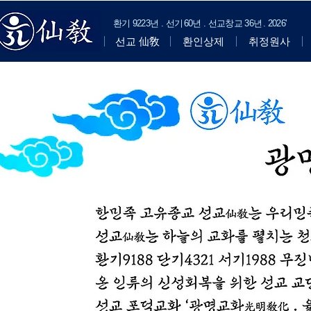
​환기
9223년 . 선기
60
년 . 선교창교
36년
.
2
026'
선교 仙敎
환인상제
취정원사