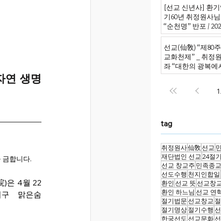
[선교 신년사] 환기9
기60년 취정원사님
“순천명” 반포 / 2026
선교(仙敎) “제80
교화천제” _ 취정
좌 “대한의 광복에
원의 신성회복으로
자연 생명
1
tag
취정원사
仙敎
선교
재단법인 선교
24절
 금합니다.
선교 창교주
민족종
선도수행
천지인합일
은 4월 22
환인
선교 뜻
선교창
환인 하느님
선교 연
른지구 맑은숨
절기법문
선교창교
절
절기명상
절기수행
선
한국선도
선교문화
선