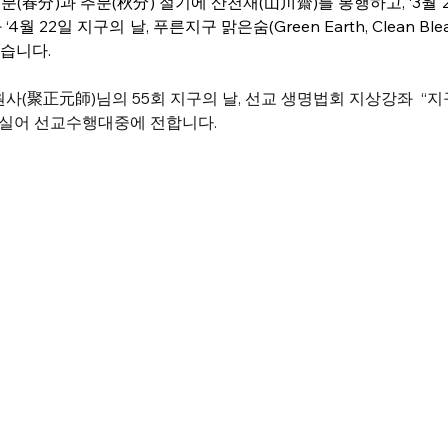
(春分)과 추분(秋分) 절기에 산천재(山川齋)를 봉행하고, ‘3월 
월 22일 지구의 날, 푸른지구 맑은숨(Green Earth, Clean Blea
습니다.
사(聚正元師)님의 55회 지구의 날, 선교 생명법회 지상강좌  “지
실어 선교수행대중에 전합니다.