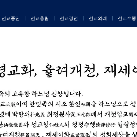
선교종단
선교총림
선교경전
선교의례
선교수행