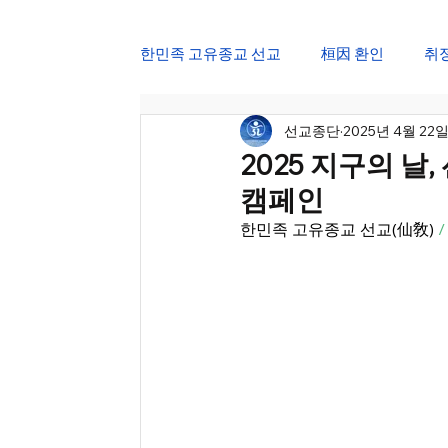
한민족 고유종교 선교
桓因 환인
취
선교종단
2025년 4월 22
仙道 한국선도
仙學 선교강원
2025 지구의 날
캠페인
삼일절 민족강좌
광복절 교화천제
한민족 고유종교 선교(仙敎) 
선가정 한울법회
정월대보름 진향
24절기 선도수행