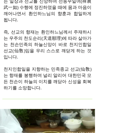
는 일상과 선교를 신앙하며 선농무일여(禪農
武一如) 수행에 정진하였을 때에 몸과 마음이
깨어나면서 환인하느님의 향훈과 합일하게
됩니다.
즉, 선교의 향재는 환인하느님께서 주재하시
는 우주의 천도순리(天道順理)에 따라 살아가
는 천손민족의 하늘신앙이 바로 천지인합일
선교(仙敎)임을 우리 스스로 깨닫게 하는 것
입니다.
천지인합일을 지향하는 민족종교 선교(仙敎)
는 향재를 봉행하며 널리 알리어 대한민국 모
든 천손이 하늘의 이치를 깨닫아 신성을 회복
하기를 소망합니다.