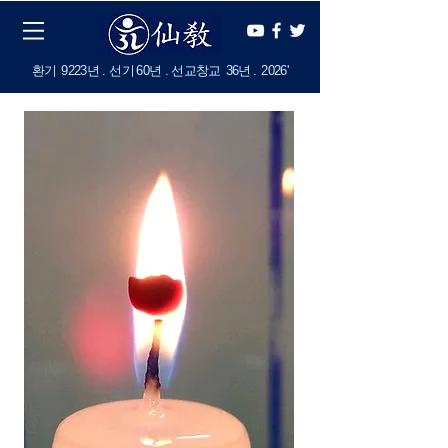
​환기
9223년 . 선기
60
년 . 선교창교
36년
.
2
026'