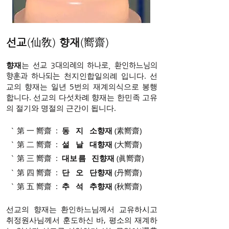
선교
(仙敎)
향재
(嚮齋)
향재
는
선교 3대의례의 하나로, 환인하느님의
천지인합일의례 입니다. 선
향훈과 하나되는
교의 향재는 일년 5번의 재계의식으로 봉행
합니다. 선교의 다섯차례 향재는 한민족 고유
의 절기와 명절의 근간이 됩니다.
` 第 一 嚮齋 :
동 지 소향재
(素嚮齋)
` 第 二 嚮齋 :
설 날 대향재
(大嚮齋)
` 第 三 嚮齋 :
대
보름
진향재
(眞嚮齋)
` 第 四 嚮齋 :
단 오 단향재
(丹嚮齋)
` 第 五 嚮齋 :
추 석 추향재
(秋嚮齋)
선교의 향재는 환인하느님께서 교유하시고
취정원사님께서 훈도하신 바, 평소의 재계하