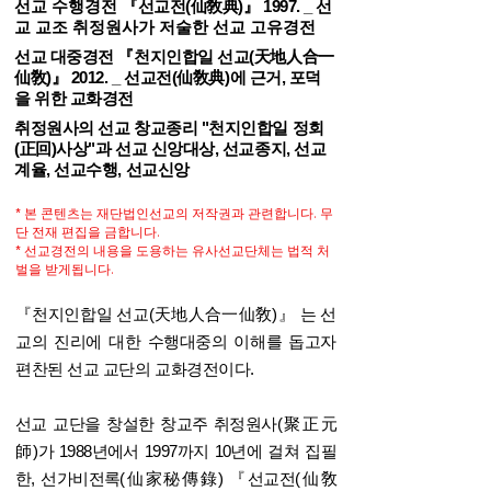
선교 수행경전
『선교전(仙敎典)』 1997. _
선
교 교조 취정원사가 저술한 선교 고유경전
선교 대중경전
『천지인합일 선교(天地人合一
仙敎)』 2012. _
선교전(仙敎典)에 근거, 포덕
을 위한 교화경전
취정원사의 선교 창교종리 "천지인합일 정회
(正回)사상"과 선교 신앙대상, 선교종지, 선교
계율, 선교수행, 선교신앙
* 본 콘텐츠는 재단법인선교의 저작권과 관련합니다. 무
단 전재 편집을 금합니다.
* 선교경전의 내용을 도용하는 유사선교단체는 법적 처
벌을 받게됩니다.
『천지인합일 선교(天地人合一仙敎)』 는 선
교의 진리에 대한 수행대중의 이해를 돕고자
편찬된 선교 교단의 교화경전이다.
선교 교단을 창설한 창교주 취정원사(聚正元
師)가 1988년에서 1997까지 10년에 걸쳐 집필
한, 선가비전록(仙家秘傳錄) 『선교전(仙敎