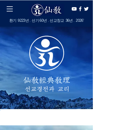
​환기
9223년 . 선기
60
년 . 선교창교
36년
.
2
026'
​선교 교화경전
『천지인합일 선교
(天地人合一仙
敎)
』