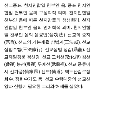
선교종표. 천지인합일 천부인 옴. 종표 천지인
합일 천부인 옴의 구성학적 의미. 천지인합일
천부인 옴에 따른 천지만물의 생성원리. 천지
인합일 천부인 옴의 언어학적 의미. 천지인합
일 천부인 옴의 음공법(音功法). 선교의 종지
(宗旨). 선교의 기본계율 삼법계(三法戒). 선교
삼법수행(三法修行). 선교삼법 정감(鼎龕). 선
교제일경문 청신경. 선교 교화선(敎化禪) 참선
(參禪) 농선(農禪) 무예선(武藝禪). 선교 풍류이
시 선가풍(仙家風) 선도(仙道). 백두산감로정
화수. 정화수기도 등, 선교 수행대중의 선교신
앙과 신행에 필요한 교리와 해제를 실었다.
* 본 콘텐츠는 재단법인선교의 저작권과 관련합
니다. 무단 전재 편집을 금합니다.
* 선교경전의 내용을 도용하는 유사선교단체는
법적 처벌을 받게됩니다.