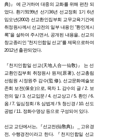
典)』 에 근거하여 대중의 교화를 위해 편찬 되
었다. 환기9199년 선기36년 선교정회 1기 6년
임오년(2002) 선교환인집부회 교무교육기간에
취정원사께서 선교전의 일부 내용인 "환인계시
록"을 설하여 주시면서, 공개된 내용을, 선교의
창교종리인 "천지인합일 선교"를 제목으로하여
2012년 출판되었다.
『천지인합일 선교(天地人合一仙敎)』 는 선
교환인집부회
취정원사 원저(原著), 선교총림
선림원 시정원주 감수(監修), 선교문화예술보
존회 보전(保全)으로, 목차 1. 감수의 글 / 2. 보
전의 말 / 3. 선교입문 / 4. 선교상고 / 5. 환인 / 6.
옴 / 7. 일심정회 / 8. 삼법계 / 9. 청신경 / 10. 선도
공법 / 11. 정화수명상 등으로 구성되어 있다.
선교 교단에서는, 『선교전(仙敎典)』 _ 고유경
전, 수행경전이라고 한다
.
『천지인합일 선교