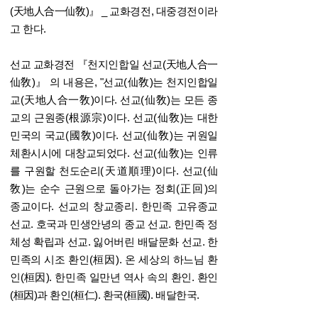
(天地人合一仙敎)』 _ 교화경전, 대중경전이라
고 한다.
선교 교화경전 『천지인합일 선교(天地人合一
仙敎)』 의 내용은, "선교(仙敎)는 천지인합일
교(天地人合一敎)이다. 선교(仙敎)는 모든 종
교의 근원종(根源宗)이다. 선교(仙敎)는 대한
민국의 국교(國敎)이다. 선교(仙敎)는 귀원일
체환시시에 대창교되었다. 선교(仙敎)는 인류
를 구원할 천도순리(天道順理)이다. 선교(仙
敎)는 순수 근원으로 돌아가는 정회(正回)의
종교이다. 선교의 창교종리. 한민족 고유종교
선교. 호국과 민생안녕의 종교 선교. 한민족 정
체성 확립과 선교. 잃어버린 배달문화 선교. 한
민족의 시조 환인(桓因). 온 세상의 하느님 환
인(桓因). 한민족 일만년 역사 속의 환인. 환인
(桓因)과 환인(桓仁). 환국(桓國). 배달한국.