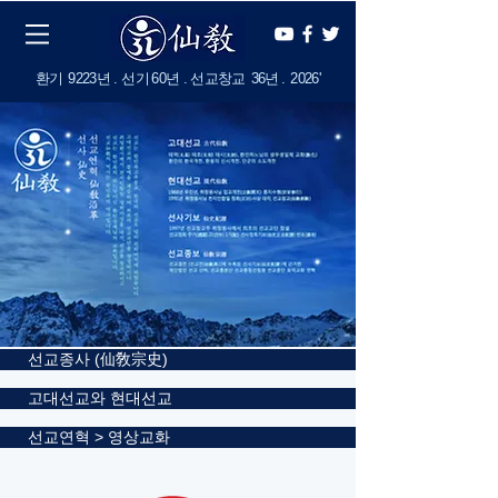
​환기
9223년 . 선기
60
년 . 선교창교
36년
.
2
026'
선교종사 (仙敎宗史)
한국의 선교 (仙敎)
고대선교와 현대선교
선교연혁 > 영상교화