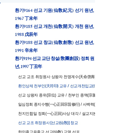
​환기9164 선교 기원(仙敎紀元) 선기 원년,
1967 丁未年
​환기9185 선교 개천(仙敎開天) 개천 원년,
1988 戊辰年
​환기9188 선교 창교(仙敎創敎) 선교 원년,
1991 辛未年
​환기9194 선교 교단 창설(敎團創設) 정회 원
년, 1997 丁丑年
1967
선교 교조 취정원사 상왕자 천명계수(天命啓壽)
1988
환인상제 천부인(天符印) 교유 / 선교개천입교(仙敎開天立敎)
1988
선교 상왕자 종위(宗位) 교유 / 천부인 종맥(宗脈) 계승
1991
일심정회 종지수행(一心正回宗旨修行) / 사백력(斯白力) 기도
1991
천지인합일 정회(一心正回)사상 대각 / 설교지본(設敎之本)
1991
선교 교조 취정원사 [선교(仙敎)] 창교
1991
한민족고유종교 선교(仙敎) 교명 선포