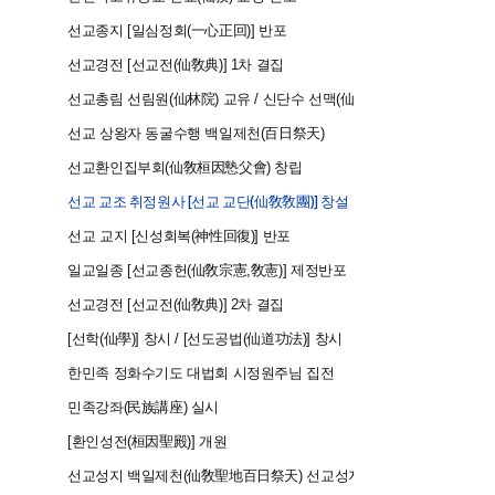
1991
​ 선교종지 [일심정회(一心正回)] 반포
1991
​ 선교경전 [선교전(仙敎典)] 1차 결집
1993
선교총림 선림원(仙林院) 교유 / 신단수 선맥(仙脈) 계승
1997
선교 상왕자 동굴수행 백일제천(百日祭天)
1997
선교환인집부회(仙敎桓因慹父會) 창립
1997
선교 교조 취정원사 [선교 교단(仙敎敎團)] 창설
1997
​ 선교 교지 [신성회복(神性回復)] 반포
1997
일교일종 [선교종헌(仙敎宗憲,敎憲)] 제정반포
1997
선교경전 [선교전(仙敎典)] 2차 결집
1998
[선학(仙學)] 창시 / [선도공법(仙道功法)] 창시
1998
한민족 정화수기도 대법회 시정원주님 집전
1998
민족강좌(民族講座) 실시
1998
[환인성전(桓因聖殿)] 개원
1999
선교성지 백일제천(仙敎聖地百日祭天) 선교성지순례