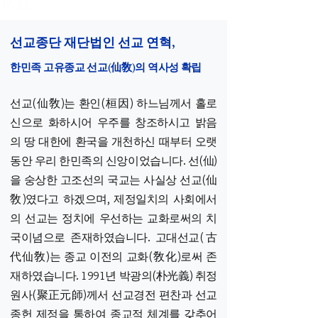
​선교종단 재단법인 선교 연혁,
한민족 고유종교 선교(仙敎)의 역사성 확립
선교(仙敎)는 환인(桓因) 하느님께서 홀로
신으로 화하시어 우주를 창조하시고 밝음
의 땅 대한에 환국을 개천하신 때부터 오랫
동안 우리 한민족의 신앙이었습니다. 선(仙)
을 숭상한 고조선의 국교는 사실상 선교(仙
敎)였다고 하겠으며, 제정일치의 사회에서
의 선교는 정치에 우선하는 교화로써의 치
국이념으로 존재하였습니다. 고대선교(古
代仙敎)는 종교 이전의 교화(敎化)로써 존
재하였습니다. 1991년 박광의(朴光義) 취정
원사(聚正元師)께서 선교경전 편찬과 선교
종헌 제정을 통하여 종교적 체계를 갖추어