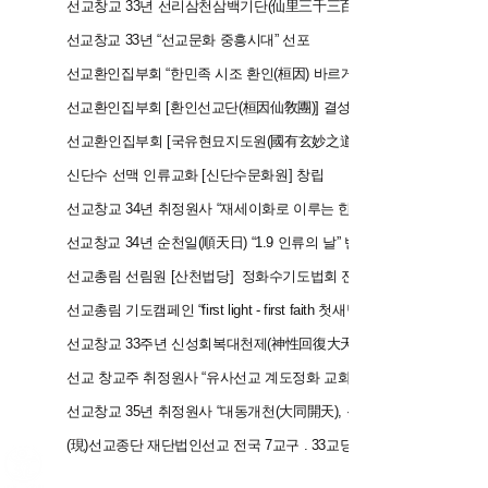
2
023
선교창
교 33년 선리삼천삼백기단(仙里三千三百基亶) 결성
2
023
선교창교 33년 “선교문화 중흥시대” 선포
2
023
선교환인집부회 “한민족 시조 환인(桓因) 바르게 알리기 운동” 전개
2
023
선교환인집부
회 [환인선교단(桓因仙敎團)] 결성
2
023
선교환인집부회 [국유현묘지도원(國有玄妙之道院)] 창립
2
023
신단수 선맥 인류교화 [신단수문화원] 창립
2024
선교창교
34년
취정원사
“재세이화로 이루는 한울세상” 교유
2
024
선교창교 34년 순천일(順天日)
“
1.9 인류의 날” 반포
2
024
선
교총림 선림원
[산천법당] 정화수기도법회 전국 실시
2024
선교총림
기도캠페인
“first light - first faith 첫새벽달 선월(仙月)”
2
024
선교창교 33주년 신성회복대천제(神性回復大天祭) 봉행
2024
선교 창교주 취정원사 “유사선교 계도정화 교화문” 반포
2025
선교창교 35년 취정원사 “대동개천(大同開天), 온 인류의 신성회복” 교
2
025
(現)선교종단 재단법인선교 전국 7교구 . 33교당 .