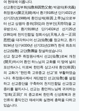
여 현재에 이릅니다.
선교환인집부회(仙敎桓因慹父會) 박광의(朴光義)
취정원사(聚正元師)께서 환기9185년 단기4321년
선기22년(1988)에 환인상제(桓因上帝)님으로부
터 선교 상왕자 종위(宗位)와 천부인(天符印)을 교
유받으사, 환기9188년 단기4324년 선기25년
(1991)에 천지인합일 정회사상(天地人合一正回
思想)을 대각하시어 선교(仙敎)를 창교하고, 환기
9194년 단기4330년 선기31년(1997) 한국 최초의
선교(仙敎) 교단(敎團을 창설하셨습니다.
선교 창교주 취정원사께서 선교(仙敎)로써 개천
(開天)하시어 환인 하느님의 교화를 이 땅에 널리
포선하시니, 이로써 한민족 상고시대 환인(桓因)
의 교화가 “한민족 고유종교 선교”로 부활하였습
니다. 취정원사께서 재단법인 선교(仙敎)를 설립
하고 선교종단을 구축하여 천지인합일 선교창교
종리를 펼치시니, 선교는 환인하느님께 귀의하는
"정회(正回)" 의 종교로써 한민족 신성회복과 온
인류의 홍익인간 재세이화 실현에 총력을 다하고
있습니다.