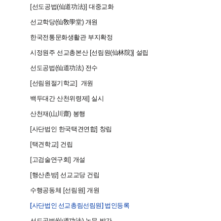
2001
[선도공법(仙道功法)] 대중교화
2001
선교학당(仙敎學堂) 개원
2001
한국전통문화생활관 부지확정
2001
시정원주 선교총본산 [선림원(仙林院)] 설립
2001
선도공법(仙道功法) 전수
2001
[선림원절기학교] 개원
2001
백두대간 산천위령제] 실시
2001
산천재(山川齋) 봉행
2001
[사단법인 한국택견연합] 창립
2001
[택견학교] 건립
2002
[고검술연구회] 개설
2003
[행산촌방] 선교교당 건립
2004
수행공동체 [선림원] 개원​
2005
[사단법인 선교총림선림원] 법인등록
선도공법(仙道功法) 논문 발간