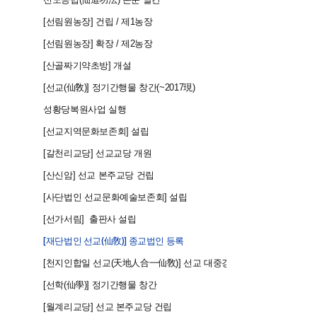
2005
2005
[선림원농장] 건립 / 제1농장
2006
[선림원농장] 확장 / 제2농장
2007
[산골짜기약초방] 개설
2007
[선교(仙敎)] 정기간행물 창간(~2017現)
2007
성황당복원사업 실행
2008
[선교지역문화보존회] 설립
2009
[갈천리교당] 선교교당 개원
2011
[산신암] 선교 본주교당 건립
2011
[사단법인 선교문화예술보존회] 설립
2011
[선가서림] 출판사 설립
2012
[재단법인 선교(仙敎)] 종교법인 등록
2012
[천지인합일 선교(天地人合一仙敎)] 선교 대중경전 출판
2012
[선학(仙學)] 정기간행물 창간
2013
[월계리교당] 선교 본주교당 건립