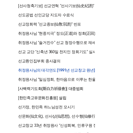
2019
[선사청축기보] 선교연혁
”
선사기보(仙史紀譜)
”
반포
2019
선도공법 선인교당 지도자 수료식
2019
​ 선교정회력
”
선교종보(仙敎宗譜)" 반포
2020
취정원사님 “현중지극
”
정도(正道)와 정회(正回)의 실현 교유
2021
취정원사님 “솔거진수
”
선교 청정수행으로 재세이화 실현 교유
2021
선교 교단 “신축년 360일 천지인 정회기도
”
실시, 인류생명구원기도
2021
선교환인집부회 종사결의
2021
취정원사님의 대각연도 [1991년 선교창교 원년] 반포
2022
취정원사님 “일심정회, 한마음으로 이루는 한울세상
2022
[
사백력기도회(斯白力祈禱會)
]
대중법회
2022
[
한민족고유문화진흥원
]
설립
2
022
선가정, 한민족 하느님성전 모시기
2
022
선문화(仙文化), 선사상(仙思想), 선수행(仙修行) 대중화
2023
선교창교 33년 취정원사 “신성회복, 인류구원 정회사명