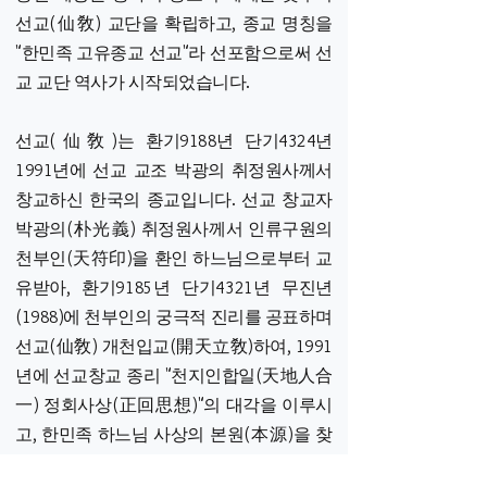
선교(仙敎) 교단을 확립하고, 종교 명칭을
"한민족 고유종교 선교"라 선포함으로써 선
교 교단 역사가 시작되었습니다.​
선교(仙敎)는 환기9188년 단기4324년
1991년에 선교 교조 박광의 취정원사께서
창교하신 한국의 종교입니다. 선교 창교자
박광의(朴光義) 취정원사께서 인류구원의
천부인(天符印)을 환인 하느님으로부터 교
유받아, 환기9185년 단기4321년 무진년
(1988)에 천부인의 궁극적 진리를 공표하며
선교(仙敎) 개천입교(開天立敎)하여, 1991
년에 선교창교 종리 "천지인합일(天地人合
一) 정회사상(正回思想)"의 대각을 이루시
고, 한민족 하느님 사상의 본원(本源)을 찾
아 선교(仙敎)를 창교하시니, "한민족 고유