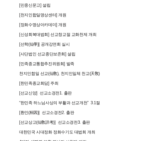
2013
[민중신문고] 설립
2014
[천지인합일명상센터] 개원
2016
[정화수명상아카데미] 개원
2016
[신성회복대법회] 선교창교절 교화천제 개최
2016
[선학(仙學)] 공개강연회 실시
2016
[사단법인 선교종단보존회] 설립
2016
[민족종교통합추진위원회] 발족
2016
천지인합일 선교(仙敎), 천지인일체 천교(天敎) 통합
2016
[한민족종교회담] 주최
2016
[선교신앙] 선교소경전1. 출판
2016
“한민족 하느님사상의 부활과 선교개천
”
3.1절 선언문 공포
2016
[환인(桓因)] 선교소경전2. 출판
2017
[선교상고(仙敎詳考)] 선교소경전3. 출판
2017
대한민국 시대정화 정화수기도 대법회 개최