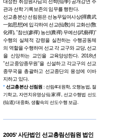
대성한 취정원사님의 선학(仙學) 공개강연 주
관과 선학 기록보존의 임무를 행한다.
선교총본산 선림원은 선농무일여사상(禪農武
一如思想)에 입각하여 선교(仙敎)의 교화선(敎
化禪), "참선(參禪) 농선(農禪) 무예선(武藝禪)"
수행의 실체적 강령을 실천하는 수행공동체
의 역할을 수행하며 선교 각 교구와 교당, 선교
을 신앙하는 교인을 교육양성한다. 2018년
"선교중앙종무원"을 신설하고 각교구의 선교
종무국을 총괄하고 선교종단의 융성에 이바
지하고 있다.
*
선교총본산 선림원
: 선림4대원학, 오행농법, 절
기학교, 자연치유명상仙家禪, 선교수행법 선도
(仙道) 대중화, 생활속의 선도수행 보급.
2005' 사단법인 선교총림선림원 법인