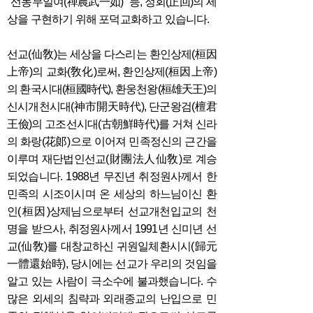
"선농무일여(禪農武一如)" 등, 정회(正回)의 세
상을 구현하기 위해 포덕교화하고 있습니다.
선교(仙敎)는 세상을 다스리는 환인상제(桓因
上帝)의 교화(敎化)로써, 환인상제(桓因上帝)
의 환국시대(桓國時代), 환웅천왕(桓雄天王)의
신시개천시대(神市開天時代), 단군왕검(檀君
王儉)의 고조선시대(古朝鮮時代)를 거쳐 신라
의 화랑(花郞)으로 이어져 민족정신의 근간을
이루며 재단법인선교(財團法人仙敎)로 계승
되었습니다. 1988년 무진년 취정원사께서
한
민족의 시조이시며 온 세상의 하느님이신 환
인(桓因)상제님으로부터 선교개천입교의 천
명을 받으사, 취정원사께서 1991년 신미년
선
교(仙敎)를 대창교하신 귀원일체환시시(歸元
一體還始時), 당시에는 선교가 우리의 것임을
알고 있는 사람이 극소수에 불과했습니다. 수
많은 외세의 침략과 외래종교의 난입으로 민