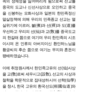
족의 정체성을 잃어버리게 됨으로써 선교를
중국의 도교나 신선사상으로 오인하고 중국
을 신봉하는 모화사상과 일본의 한민족정신
말살정책에 의해 우리의 민족종교 선교는 멸
실위기에 이르러, 불(佛)과 선(禪)과 도(道)를
우선하고 우리의 선(仙)과 교(敎)를 중국도교
의 한갈래 쯤으로 여기며 우리 한민족의 시조
이시며 온 인류의 아버지이신 환인하느님을
황궁씨의 후손 쯤으로 여기는 무지와 혼돈이
팽배하였습니다.
이에 취정원사께서 한민족고유의 선(仙)사상
을 교(敎)로써 세우시고(設敎), 선교의 사상과
철학을 학문적으로 집대성하시어 선학(仙學)
을 창시, 한국 고유의 환국선도(桓國仙道)와
선교 교화선 선도수행을 포선(布宣) 하시니,
선교종단의 총수 재단법인 선교(仙敎)는 환인
하느님을 경외하옵는 아버지로 섬기는 선교