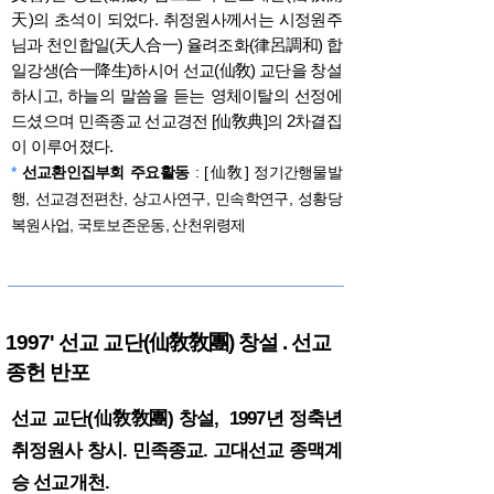
天)의 초석이 되었다. 취정원사께서는 시정원주
님과 천인합일(天人合一) 율려조화(律呂調和) 합
일강생(合一降生)하시어 선교(仙敎) 교단을 창설
하시고, 하늘의 말씀을 듣는 영체이탈의 선정에
드셨으며 민족종교 선교경전 [仙敎典]의 2차결집
이 이루어졌다.
*
선교환인집부회 주요활동
: [仙敎] 정기간행물발
행, 선교경전편찬, 상고사연구, 민속학연구, 성황당
복원사업, 국토보존운동, 산천위령제
1997' 선교 교단(仙敎敎團) 창설 . 선교
종헌 반포
선교 교단(仙敎敎團) 창설, 1997년 정축년
취정원사 창시. 민족종교. 고대선교 종맥계
승 선교개천.