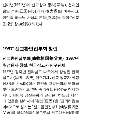
신미년(1991년)에 선교창교 종리(宗理), 천지인
합일 정회(正回)사상의 대각(大覺)을 이루시고,
한민족 하느님 사상의 본원(本源)을 찾아 "선교
(仙敎)" 창교(創敎) 하셨다.
1997' 선교환인집부회 창립
선교환인집부회(仙敎桓因慹父會) 1997년
취정원사 창설. 한국상고사 연구단체.
1997년 정축년 전라남도 나주에서 창설된 한국
상고사(韓國上古史) 연구단체. 선교 창교자
취정
원사(聚正元師)께서
한민족 고유문화의 원형을
찾아 보존하시고, 한민족 "선(仙)사상"을 창시하
시어, 한민족 정신문화의 근간은 "하느님 사상"
에 있음을 설하시며 "환인(桓因)"을 "경외하옵는
아버지" 로 섬기는 "선교환인집부회(仙敎桓因慹
父會)를 창설(創設) 함으로써 선교개천(仙敎開