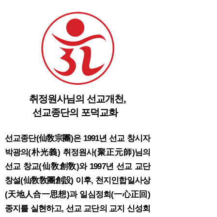
취정원사님의 선교개천,
선교종단의 포덕교화
선교종단(仙敎宗團)은 1991년 선교 창시자
박광의(朴光義) 취정원사(聚正元師)님의
선교 창교(仙敎創敎)와 1997년 선교 교단
창설(仙敎敎團創設) 이후, 천지인합일사상
(天
地人合一思想)과 일심정회(一心正回
)
종지를 실현하고, 선교 교단의 교지 신성회