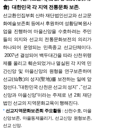
會) 대한민국 각 지역 전통문화 보존.
선교환인집부회 산하 재단법인선교와 선교문
화예술보존회 등에서 후원하며 성황당복원사
업을 진행하여 마을신앙을 수호하려는 주민
들의 의지와 선교의 전통문화보전의 의리가
하나되어 운영되는 민족종교 선교단체이다.
2007년 결성되어 백두대간을 따라 산천위령
제를 올리고 훼손되었거나 멸실된 각 지역 민
간신앙 및 마을신앙의 원형을 연구보존하며
선교(仙敎)의 성지(聖地)를 보전하는 일에 앞
장선다. "대한민국 산천은 선교의 성지" , "선교
신앙과 마을신앙"이라는 주제로 년 2회 재단
법인 선교의 지역문화교육이 행해진다.
*
선교지역문화보존회 주요활동
: 산천수호, 마을
신앙보존, 마을동제올리기, 선교신앙 원형보존,
선교 신앙.