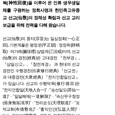
복(神性回復)을 이루어 온 인류 생무생일
체를 구원하는 정회사명과 한민족고유종
교 선교(仙敎)의 정체성 확립과 선교 교리
보급을 위해 전력을 다해 왔습니다.
선교(仙敎)의 종지(宗旨)는 일심정회(一心正
回), 기본계율은 평정운(平正韻) · 정정취(靜精
取) · 여가례(麗佳禮) 삼법계(三法戒)이며, 선교
(仙敎)의 경전(經典)은 고대경전 『천부경』,
『삼일신고』, 『참전계경』 과 현대의 선교
경전인 수행경전(出家修行經典) 『선교전』
과 대중경전(大衆經典) 『천지인합일선교』
가 있습니다. 선교의 수행덕목(修行德目)은
"천지인합일(天地人合一)" · "승선일도(昇仙一
道)" · "일달해제(一達解除)" · "속신무구청정
(俗身無垢淸淨)" · "천리순도(天理順道)" · "포
덕교화(布德敎化)" · "홍익인간(弘益人間)" ·