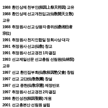
1988 환인상제 천부인(桓因上祭天符因) 교유
1988 환인상제
선교개천입교(仙敎開天立敎
)
교유
1988 취정원사
선교
상왕자
종위(
仙敎相往者
宗
位)
1991 취정원사 천지인합일 정회사상 대각
1991 취정원사 선교(仙敎) 창교
1991 취정원사 선교경전 1차결집
1993 선교제일선문 선교총림 선림원(仙林院)
교유
1997 선교 환인집부회(仙敎桓因慹父會) 창립
1997 선교 교단(仙敎敎團) 창설
1997 선교 종헌(仙敎宗憲) 제정반포
1997 취정원사 선교경전 2차결집
1998 환인성전(桓因聖殿) 개원
2001 선교총본산 선림원 설립