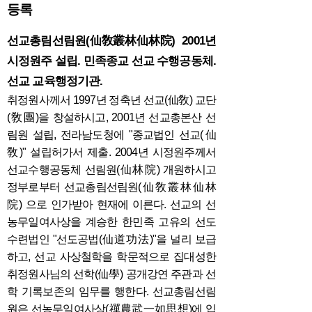
등록
선교총림선림원(仙敎叢林仙林院) 2001년
시정원주 설립. 민족종교 선교 수행공동체.
선교 교육행정기관.
취정원사께서 1997년 정축년 선교(仙敎) 교단
(敎團)을 창설하시고, 2001년 선교총본산 선
림원 설립, 전라남도청에 "종교법인 선교(仙
敎)" 설립허가서 제출. 2004년 시정원주께서
선교수행공동체 선림원(仙林院) 개원하시고
정부로부터 선교총림선림원(仙敎叢林仙林
院) 으로 인가받아 현재에 이른다.
선교의 선
농무일여사상을 계승한 한민족 고유의 선도
수련법인 "선도공법(仙道功法)"을 널리 보급
하고, 선교 사상철학을 학문적으로 집대성한
취정원사님의 선학(仙學) 공개강연 주관과 선
학 기록보존의 임무를 행한다. 선교총림선림
원은 선농무일여사상(禪農武一如思想)에 입