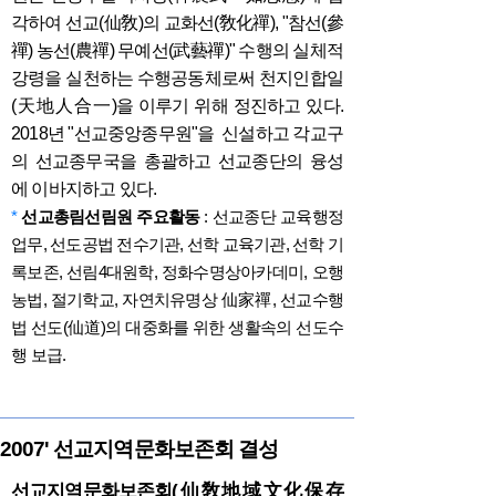
각하여 선교(仙敎)의 교화선(敎化禪), "참선(參
禪) 농선(農禪) 무예선(武藝禪)" 수행의 실체적
강령을 실천하는 수행공동체로써 천지인합일
(天地人合一)을 이루기 위해 정진하고 있다.
2018년 "선교중앙종무원"을 신설하고 각교구
의 선교종무국을 총괄하고 선교종단의 융성
에 이바지하고 있다.
*
선교총림선림원 주요활동
: 선교종단 교육행정
업무, 선도공법 전수기관, 선학 교육기관, 선학 기
록보존, 선림4대원학, 정화수명상아카데미, 오행
농법, 절기학교, 자연치유명상 仙家禪, 선교수행
법 선도(仙道)의 대중화를 위한 생활속의 선도수
행 보급.
2007' 선교지역문화보존회 결성
선교지역문화보존회(仙敎地域文化保存