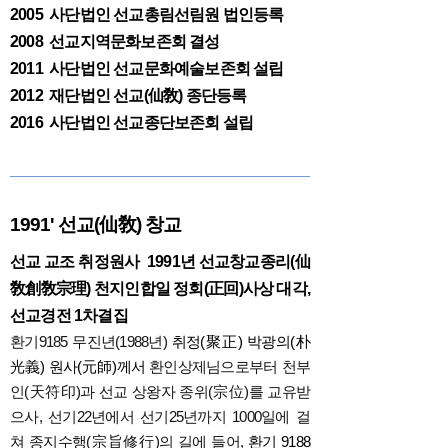
2005 사단법인 선교총림선림원 법인등록
2008 선교지역문화보존회 결성
2011 사단법인 선교문화예술보존회 설립
2012 재단법인 선교(仙敎) 종단등록
2016 사단법인 선교종단보존회 설립
1991' 선교(仙敎) 창교
선교 교조 취정원사 1991년 선교창교종리(仙
敎創敎宗理) 천지인합일 정회(正回)사상 대각,
선교경전 1차결집
환기9185 무진년(1988년)
취정(聚正) 박광의(朴
光義) 원사(元師)께서
환인상제님으로부터 천부
인(天符印)과 선교 상왕자 종위(宗位)를 교유받
으사, 선기22년에서 선기25년까지 1000일에 걸
쳐 종지수행(宗旨修行)의 길에 들어,
환기 9188