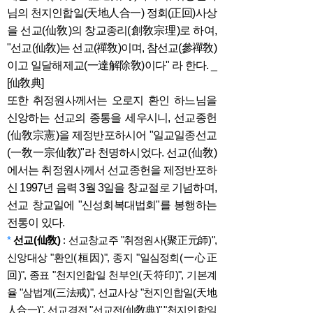
님의 천지인합일(天地人合一) 정회(正回)사상
을 선교(仙敎)의 창교종리(創敎宗理)로 하여,
"선교(仙敎)는 선교(禪敎)이며, 참선교(參禪敎)
이고 일달해제교(一達解除敎)이다" 라 한다. _
[仙敎典]
또한 취정원사께서는 오로지 환인 하느님을
신앙하는 선교의 종통을 세우시니, 선교종헌
(仙敎宗憲)을 제
정반포하시어 "일교일종선교
(一敎一宗仙敎)"라 천명하시었다. 선교(仙敎)
에서는 취정원사께서 선교종헌을 제정반포하
신 1997년 음력 3월 3일을 창교절로 기념하며,
선교 창교일에 "신성회복대법회"를 봉행하는
전통이 있다.
*
선교(仙敎)
: 선교창교주 "취정원사(聚正元師)",
신앙대상 "환인(桓因)", 종지 "일심정회(一心正
回)", 종표 "천지인합일 천부인(天符印)", 기본계
율 "삼법계(三法戒)", 선교사상 "천지인합일(天地
人合一)", 선교경전 "선교전(仙敎典)" "천지인합일