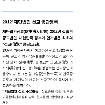
2012' 재단법인 선교 종단등록
재단법인선교(財團法人仙敎) 2012년 설립된
종교법인. 대한민국 정부에 인가받은 최초의
"선교(仙敎)" 종단(교단).
1997년 취정원사께서 창교하신 선교(仙敎) 종단
등록. 선교의 역사 "선사(仙史)"와 선교의 교리와
사상 철학 "선학(仙學)"을 보급하고 선교(仙敎)의
사제(昇仙)와 신도(仙弟)를 양성하는 선교종단의
총수이다. 선교는 일교일종(一敎一宗)의 민족종
교로써, 재단법인 선교는 선교교단인 동시에 선
교종단을 대표한다.
*
재단법인 선교 주요활동
: 선교종단 정립, 민족종
교통합추진위원회 발족, 천교통합, 한민족종교회담
개최