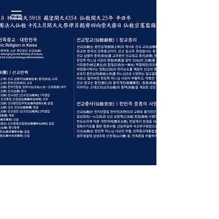
​환기
9223년 . 선기
60
년 . 선교창교
36년
.
2
026'