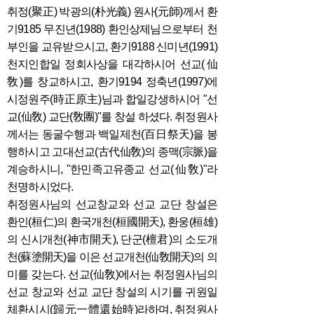
취정(聚正) 박광의(朴光義) 원사(元師)께서 환
기9185 무진년(1988) 환인상제님으로부터 천
부인을 교유받으시고, 환기9188 신미년(1991)
천지인합일 정회사상을 대각하시어 선교(仙
敎)를 창교하시고, 환기9194 정축년(1997)에
시정원주(時正原主)님과 합일강생하시어 "선
교(仙敎) 교단(敎團)"를 창설 하셨다. 취정원사
께서는
동굴수행과 백일제천(百日祭天)을 봉
행하시고
고대선교(古代仙敎)의 종맥(宗脈)을
계승하시니,
"한민족고유종교 선교(仙敎)"라
천명하시었다.
취정원사님의 선교창교와 선교 교단 창설은
환인(桓仁)의 환국개천(桓國開天), 환웅(桓雄)
의 신시개천(神市開天), 단군(檀君)의 소도개
천(蘇塗開天)을 이은 선교개천(仙敎開天)의 의
미를 갖는다. 선교(仙敎)에서는 취정원사님의
선교 창교와 선교 교단 창설의
시기를 귀원일
체환시시(歸元一體還始時)라하며, 취정원사