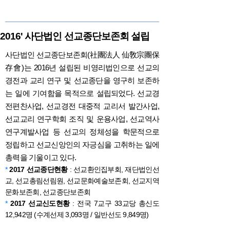
2016' 사단법인 선교종단보존회 설립
사단법인 선교종단보존회(社團法人 仙敎宗團保
存會)는 2016년 설립된 비영리법인으로 선교의
경전과 교리 연구 및 선교종단을 영구히 보존하
는 일에 기여함을 목적으로 설립되었다. 선교경
전편찬사업, 선교경전 대중적 교리서 발간사업,
선교교리 연구학회 조직 및 운용사업, 선교역사
연구계발사업 등 선교의 정체성을 학문적으로
정립하고 선교신앙인의 자긍심을 고취하는 일에
총력을 기울이고 있다.
*
2017 선교종단현황
: 선교환인집부회, 재단법인선
교, 선교총림선림원, 선교문화예술보존회, 선교지역
문화보존회, 선교종단보존회
*
2017 선교신도현황
: 전국 7교구 33교당 총신도
12,942명 (수계선제 3,093명 / 일반선도 9,849명)