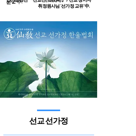
문 2.
’
中.
취정원사님
‘
선가정 교유
’
中.
선교 선가정