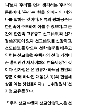
‘나’보다 ‘우리’를 먼저 생각하는 ‘우리’의
문화이다. ‘우리’는 ‘한울’ 안에서의 너와
나를 말하는 것이다. 인류의 평화공존은
한민족이 주도하여 이룰 수 있으며, 그 근
간에 한민족 고유종교 선교
仙敎
와 선가
정
仙家庭
이 있다. 선교
仙敎
를 신앙하고,
선도
仙道
를 닦으며, 선학
仙學
을 배우고
익히는 선교
仙敎
수행자의 ‘선
仙
가정이
곧 홍익인간 재세이화의 한울세상’인 것
이다. 선가정은 온 인류가 하느님 환인의
향훈 아래 하나된 대동(大同)의 한울세
상을 여는 첫한울이다.』 _
취정원사
‘
선
가정 교유문 3.
’
中.
『 우리 선교 수행자 선교인
仙敎人
은 선