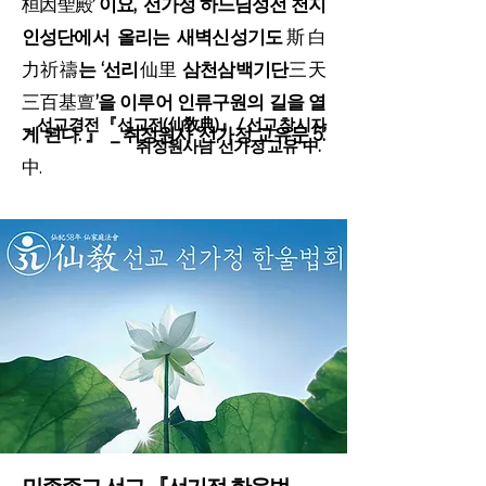
桓因聖殿
’
이요, 선가정 하느님성전 천지
인성단에서 올리는 새벽신성기도
斯白
力祈禱
는 ‘선리
仙里
삼천삼백기단
三天
三百基亶
’을 이루어 인류구원의 길을 열
_ 선교경전 『선교전(仙敎典)』 / 선교 창시자
게 된다. 』
_
취정원사
‘
선가정 교유문 5.
’
취정원사님
‘
선가정 교유
’
中.
中.