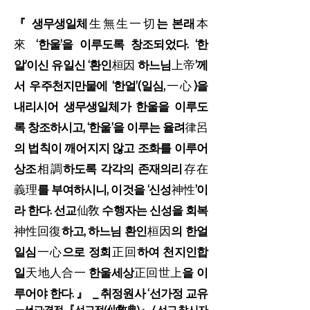
『 생무생일체
生無生一切
는 본래
本
來
‘한울’을 이루도록 창조되었다. ‘한
알’이신 유일신 ‘환인
桓因
하느님
上帝
’께
서 우주천지만물에 ‘한얼’(일심,
一心
)을
내리시어 생무생일체가 한울을 이루도
록 창조하시고, ‘한울’을 이루는 율려
律呂
의 법칙이 깨어지지 않고 조화를 이루어
상조
相調
하도록 각각의 존재의리
存在
義理
를 부여하시니, 이것을 ‘신성
神性
’이
라 한다. 선교
仙敎
수행자는 신성을 회복
神性回復
하고, 하느님 환인
桓因
의 한얼
일심
一心
으로 정회
正回
하여 천지인합
일
天地人合一
한울세상
正回世上
을 이
루어야 한다. 』 _
취정원사
‘
선가정 교유
_ 선교경전 『선교전(仙敎典)』 / 선교 창시자