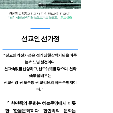
한민족 고유종교 선교 / 선가정 하느님성전 모시기
『선리 삼천삼백기단 仙里三千三百基亶』
第三檀樹
선교인 선가정
“ 선교인의 선가정은 선리 삼천삼백기단을 이루
는 하느님 성전이다.
선교仙敎를 신앙하고, 선도仙道를 닦으며, 선학
仙學을 배우는
선교신앙
선도수행
선교강원의 작은 수행처이
·
·
다. ”
『 한민족의 문화는 하늘문명에서 비롯
한 ‘한울문화’이다. 한민족의 문화는