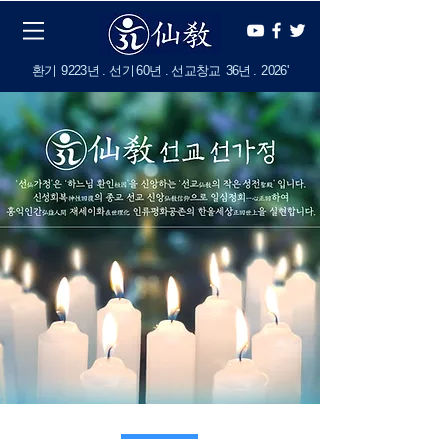
​환기
9223년 . 선기
60
년 . 선교창교
36년
.
2
026'