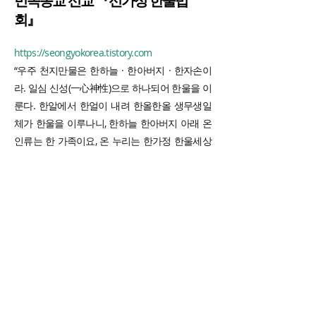
민족종교 선교 『선가정 한울법
회』
https://seongyokorea.tistory.com
“우주 천지만물은 한하늘 · 한아버지 · 한자손이
라. 일심 신성(一心神性)으로 하나되어 한울을 이
룬다. 한알에서 한얼이 내려 한올한올 생무생일
체가 한울을 이루나니, 한하늘 한아버지 아래 온
인류는 한 가족이요, 온 누리는 한가정 한울세상
이니라.” _ 仙敎 敎祖 朴光義 聚正元師 ‘한울법회’
교유법문. / 선교경전 「仙敎典」중심으로.
_ 仙
敎信仰