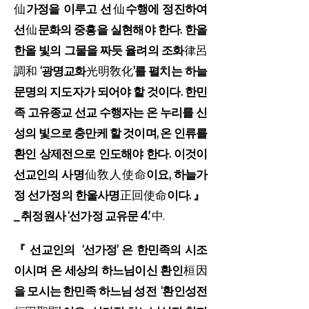
仙
가정을 이루고 선
仙
수행에 정진하여
선
仙
문화의 중흥을 실현해야 한다. 한올
한올 빛의 그물을 짜듯 율려의 조화
律呂
調和
‘광명교화
光明敎化
’를 펼치는 하늘
문명의 지도자가 되어야 할 것이다. 한민
족 고유종교 선교 수행자는 온 누리를 신
성의 빛으로 충만케 할 것이며, 온 인류를
환인 상제전으로 인도해야 한다. 이것이
선교인의 사명
仙敎人使命
이요, 하늘가
정 선가정의 한울사명
正回使命
이다. 』
_
취정원사
‘
선가정 교유문 4.
’
中.
『 선교인의 ‘선가정’ 은 한민족의 시조
이시며 온 세상의 하느님이신 환인
桓因
을 모시는 한민족 하느님 성전 ‘환인성전