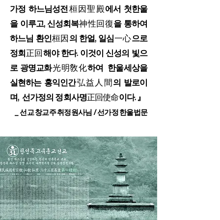
가정 하느님성전
桓因聖殿
에서 첫한울
을 이루고, 신성회복
神性回復
을 통하여
하느님 환인
桓因
의 한얼, 일심
一心
으로
정회
正回
해야 한다. 이것이 신성의 빛으
로 광명교화
光明敎化
하여 한울세상을
실현하는 홍익인간
弘益人間
의 발로이
며, 선가정의 정회사명
正回使命
이다. 』
_ 선교 창교주 취정원사님 / 선가정 한울법문