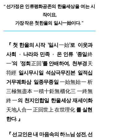
“
선가정은 인류평화공존의 한울세상을 여는 시
작이요,
가장 작은 첫한울의 일시一始이다.
”
『 첫 한울의 시작 ‘일시
一始
’로 이웃과
사회 · 나라와 민족 · 온 인류 ‘종일
終
一
’의 ‘정회
正回
’를 안배하여, 천부경
天
符經
일시무시일 석삼극무진본 일적십
거무궤화삼 일종무종일
一始無始一 析
三極無盡本 一積十鉅無櫃化三 一終無
終一
의 천지인합일 한울세상 재세이화
天地人合一 正回世上 在世理化
를 실현
한다. 』
『 선교인은 내 마음속의 하느님 성전, 선