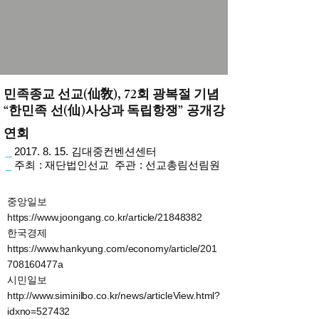
민족종교 선교(仙敎), 72회 광복절 기념
“한민족 선(仙)사상과 독립항쟁” 공개강
연회
_
2017. 8. 15
. 김대중컨벤션센터
_
주최 : 재단법인선교 주관 : 선교총림선림원
중앙일보
https://www.joongang.co.kr/article/21848382
한국경제
https://www.hankyung.com/economy/article/201
708160477a
시민일보
http://www.siminilbo.co.kr/news/articleView.html?
idxno=527432