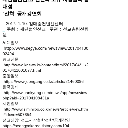
재단법인선교, 한민족 고유 사상철학 집
대성
‘선학’ 공개강연회
_
2017. 4. 10
. 김대중컨벤션센터
_
주최 : 재단법인선교 주관 : 선교총림선림
원
세계일보
http://www.segye.com/newsView/201704130
02494
종교신문
http://www.jknews.kr/content/html/2017/04/11/2
0170411001077.html
중앙일보
https://www.joongang.co.kr/article/21460096
한국경제
http://www.hankyung.com/news/app/newsview.
php?aid=201704108431a
시민일보
http://www.siminilbo.co.kr/news/articleView.htm
l?idxno=507654
​선교신앙
선교사상철학선학/공개강연
https://seongyokorea.tistory.com/104