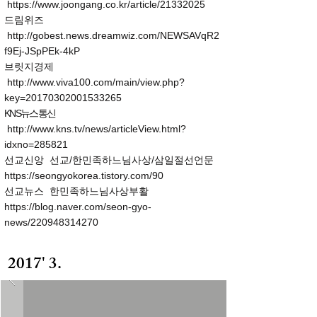
https://www.joongang.co.kr/article/21332025
​드림위즈
http://gobest.news.dreamwiz.com/NEWSAVqR2
f9Ej-JSpPEk-4kP
브릿지경제
http://www.viva100.com/main/view.php?
key=20170302001533265
KNS뉴스통신
http://www.kns.tv/news/articleView.html?
idxno=285821
선교신앙 선교/한민족하느님사상/삼일절선언문
https://seongyokorea.tistory.com/90
선교뉴스 한민족하느님사상부활
https://blog.naver.com/seon-gyo-
news/220948314270
2017' 3.