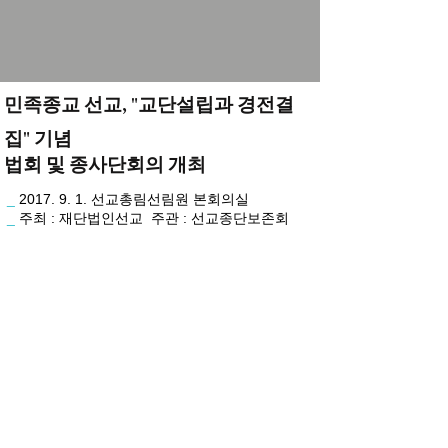
민족종교 선교, "교단설립과 경전결
집" 기념
법회 및 종사단회의 개최
_
2017. 9. 1. 선교총림선림원 본회의실
_
주최 : 재단법인선교 주관 : 선교종단보존회
선교뉴스
https://blog.naver.com/seon-gyo-
news/221085996052
시민일보
http://www.siminilbo.co.kr/news/articleView.html?
idxno=530172
KNS뉴스통신
http://www.kns.tv/news/articleView.html?
idxno=349885
​선교트위
터
https://twitter.com/seongyokorea/status/90361035
1819776003