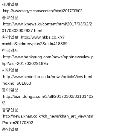
세계일보
http://www.segye.com/content/html/2017/03/02
종교신문
http://www.jknews.kr/content/html/2017/03/02/2
0170302002937.html
환경일보
http://www.hkbs.co.kr/?
m=bbs&bid=envplus2&uid=418369
한국경제
http://www.hankyung.com/news/app/newsview.p
hp?aid=201703029189a
시민일보
http://www.siminilbo.co.kr/news/articleView.html
?idxno=501663
동아일보
http://bizn.donga.com/3/all/20170302/83131402
/2
경향신문
http://news.khan.co.kr/kh_news/khan_art_view.htm
l?artid=20170302
중앙일보