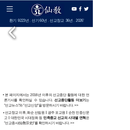
​환기
9223년 . 선기
60
년 . 선교창교
36년
.
2
026'
.
본 페이지에서는 2016년 이후의 선교종단 활동에 대한 언
론기사를 확인하실 수 있습니다.
선교종단활동 더보기
는
"선교뉴스"와 "선교신앙"을 방문하시기 바랍니다. >>
.
선교창교 이후, 화순 선림원
ㅣ
광주 포교원
ㅣ
순천 민중신문
고
ㅣ
대한민국 시대정화 등
민족종교 선교의 시대별 연혁
은
"선교종사(仙敎宗史)"를 확인하시기 바랍니다. >>