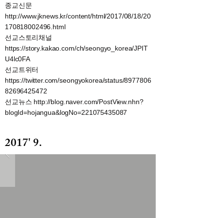
종교신문
http://www.jknews.kr/content/html/2017/08/18/20
170818002496.html
선교스토리채널
https://story.kakao.com/ch/seongyo_korea/JPIT
U4lc0FA
선교트위터
https://twitter.com/seongyokorea/status/8977806
82696425472
선교뉴스
http://blog.naver.com/PostView.nhn?
blogId=hojangua&logNo=221075435087
2017' 9.