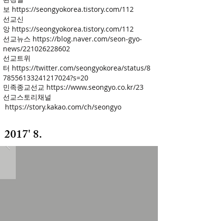
보
https://seongyokorea.tistory.com/112
선교신
앙
https://seongyokorea.tistory.com/112
선교뉴스
https://blog.naver.com/seon-gyo-
news/221026228602
선교트위
터
https://twitter.com/seongyokorea/status/8
78556133241217024?s=20
민족종교선교
https://www.seongyo.co.kr/23
선교스토리채널
https://story.kakao.com/ch/seongyo
2017' 8.