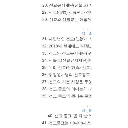
28. 선교유지재단(선불교) 사람을 만나면? _
29. 선교(仙敎) 상표권과 성명권에 대한 권리 
30. 선교와 선불교는 어떻게 다른가? _ 선교(
. . .
31 _ 40
31. 재단법인 선교(仙敎)가 만월도전 전국강연회
32. 2018년 현재에도 '만월도전 (재)선교' 
33. 선교와 선교유지재단(구선불교) 같은 단체인
34. 선불교(선교유지재단)가 "선교(仙敎)"를 
35. 우리 선교(仙敎)와 선교유지재단 비교구분법
36. 취정원사님의 선교창교 배경이 알고싶습니다 
37. 선교의 기본 사상은 무엇인가요? _ "천지인
38. 선교 종표의 의미는? _ 선교(仙敎) 종표(표
39. 선교 종표의 원리는 무엇인가요 _ 한글 "옴"
. . .
41 _ 50
40. 선교 종표 '옴'과 산스크리트어 '옴'은
41. 선교종표는 어디어디 쓰이나요? _ 선교교단을