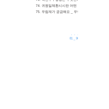
74. 귀원일체환시시란 어떤 뜻인가요 _ 생무생일
75. 우림재가 궁금해요 _ 우림재(羽林齋)는 
. . .
81 _ 90
. . .