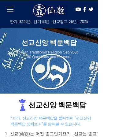
​환기
9223년 . 선기
60
년 . 선교창교
36년
.
2
026'
​선교신앙 백문백답
Korean Traditional Religion SeonGyo,
100 Questions and Answers
선교신앙 백문백답
* 아래, 선교신앙 백문백답을 클릭하면 "선교신앙
백문백답 상세보기"를 살펴볼 수 있습니다.
1. 선교(仙敎)는 어떤 종교인가요? _ 선교는 종교구분으로는 "민족종