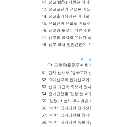
42. 선교(仙敎) 지원은 어디어디 있나요? _ 
43. 선교교단의 규모는 어느정도 되나요 _ * 2017
44. 선교출가상담은 어디로 가야하나요 _ 선교총
45. 유불선과 유불도 어느것이 맞나요? _ 삼교의
46. 선교와 도교는 다른 것인가요? _ 선교(仙
47. 선교의 역사와 유래가 궁금합니다 _ 선교는
48. 선교 역사 일만년인데, 1991년 선교를 창
. . .
51 _ 60
50. 근원종(根原宗)이란 무슨 말인가요? _
51. 단재 신채호 "동국고대선교고"의 선교와 
52. 고대선교와 현대선교에 대해 알고 싶습니다 _
53. 선교 교단의 회보가 있나요? _ 정기간행물
54. 정기간행물 [仙敎]는 어떻게 받아볼수 있나요? 
55. [仙敎] 회보의 주내용은 무엇인가요? _ 선
56. "선학" 공개강연 참가신청 문의 _ 취정원사님의 
57. "선학" 공개강연회 참가비용은 얼마인가요?
58. "선학" 공개강연 녹화파일이나 교재를 볼수 있나