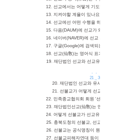
12. 선교에서는 어떻게 기도하나요? _ 선교에서
13. 지켜야할 계율이 있나요? _ 선교의 기본계율은
14. 선교에선 어떤 수행을 하나요? _ 선교의 수
15. 다음(DAUM)에 선교가 왜 두개인가요? _ "www
16. 네이버(NAVER)에 선교 사이트가 왜 두개인가요?
17. 구글(Google)에 검색되는 선교(仙敎) 공식사
18. 선교(仙敎)는 영어식 표기는? _ "seongyo
19. 재단법인 선교와 선교유지재단 구분법은?! _ 선교
. . .
21 _ 30
20. 재단법인 선교와 유사한 이름을 쓰는 단체
21. 선불교가 어떻게 선교인지?! _ 선불교는
22. 민족종교협의회 회원 '선교'는 뭔가요?? 
23. 재단법인선교(仙敎)는 민족종교협의회 회원이
24. 어떻게 선불교가 선교유지재단이 됬나요? 
25. 충북도청의 선불교, 선교유지재단 허가는 
26. 선불교는 공식명칭이 뭔가요? _ 1999 불광
27. 선불교피해자연대 등이 선교를 선불교로 오