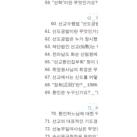
59. "선학"이란 무엇인가요? _ 선학은 "仙
. . .
61 _ 70
60. 선교수행법 "선도공법" 전수관은 어디 
61. 선도공법이란 무엇인가요? _ "선도공법(仙
62. 선도공법은 누가 창시했나요? _ 취정 박
63. 재단법인 선교(仙敎)는 무슨 법인 인가요? 
64. 전라남도 화순 선림원에 대해 알고 싶어요 _
65. "선교환인집부회" 뜻이 뭔가요? _ "선교(仙
66. 취정원사님의 취정은 무슨뜻인가요? _ "취(
67. 선교에서는 신도를 어떻게 부르나요? _ 선
68. "정회(正回)"란? _ 1988선교개천입교, 
69. 환인은 누구신가요? _ "환인(桓因)"은 홀
. . .
71 _ 80
70. 환인하느님에 대한 역사적 근거는 무엇인가
71. 선교의 대표적인 기도경문은 무엇인가요? 
72. 선농무일여사상은 무엇인가요 _ 선농무일여사
73. 속신무구청정은 무엇인가요? _ 선교창교주