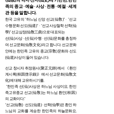
족의 종교 · 예술 · 사상 · 전통 · 예절 · 세계
관 등을 말합니다.
한국 고유의 “하느님 신앙 선교(仙敎)” · “선교
수행문화 선도(仙道)” · “선교사상철학 선학(仙
學)” 선교삼정(仙敎三鼎)으로 대표되는
선(仙)사상 · 선(仙)수행 · 선(仙)문화를 총칭하
여 선교문화(仙敎文化)라고 합니다. 선교문화
안에는 한민족 고유의 종교(宗敎)문화와 선도
(仙道)사상이 들어 있습니다.
선교 창시자 취정원사(聚正元師)께서 《환인
계시록(桓因啓示錄)》에서 선교문화(仙敎文
化)에 대해 교유하시기를,
“한민족 선(仙)사상은 하느님 사상이요, 한민
족고유종교 선교(仙敎)는 하느님 환인(桓因)
의 교화이다.”
“선교(仙敎) · 선도(仙道) · 선학(仙學)은 환인 하
느님의 교화를 계승한 한민족의 하늘문화요,