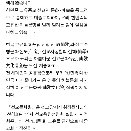
행해 왔습니다.
한민족 고유종교 선교의 문화 · 예술을 종교적
으로 승화하고 대중교화하여, 우리 한민족의
고유한 하늘문명를 널리 알리는 일에 열심을
다하고 있습니다.
한국 고유의 하느님 신앙 선교(仙敎)와 선교수
행문화 선도(仙道) · 선교사상철학 선학(仙學)
으로 대표되는 아름다운 선교문화유산(仙敎
文化遺産)을 보전 · 계승하고
전 세계인과 공유함으로써, 우리 “한민족 대한
민국이 이끌어가는 온 인류의 하늘문화 복지
실현”이 선교문화원(仙敎文化院) 설립취지 입
니다.
『선교문화원』은 선교 창시자 취정원사님의
“선(仙)사상”과 선교총림선림원 설립자 시정
원주님의 “선(仙)문”화 교유를 근간으로 대중
교화에 정진하여