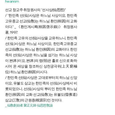
hwanism
선교 창교주 취정원사의 “선사상(仙思想)”
/ “한민족 선(仙)사상은 하느님 사상이요, 한민족
고유종교 선교(仙敎)는 하느님 환인(桓因)의 교화
이다.” _ 《환인계시록(桓因啓示錄)》 취정원사
著, 1997.
/ 한민족 고유의 선(仙)사상을 교유하느니, 한민족
선(仙)사상은 하느님 사상이요, 한민족고유종교
선교(仙敎)는 하느님 환인(桓因)의 교화이다. 한민
족의 선(仙)사상은 하느님을 섬기는 하느님 사상
이 본(本)이요, 본(本)의 령(領)은 홀로 신으로 화하
시어 온 세상을 창조하신 상천궁극위(上天窮極
位) 하느님 환인(桓因)이시다.
/ 한민족 선(仙)사상은 고대로부터의 하느님 신앙
이요, 유불도 삼교는 한민족의 선(仙)사상에서 비
롯되었으니, 선(仙)사상의 뿌리인 한민족 하느님
환인(桓因)의 교화 선교(仙敎)는 유불도(儒佛道)
삼교(三敎)의 근원종(根源宗)인 것이다.
_ 仙敎創始者 聚正元師 仙思想敎諭