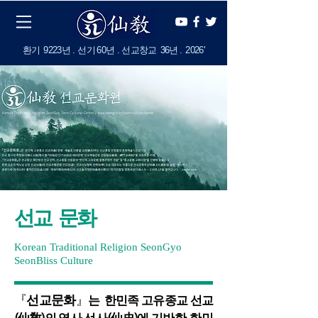
​환기
9223년 . 선기
60
년 . 선교창교
36년
.
2
026'
선교
문화
Korean Traditional Religion SeonGyo
SeonBliss Culture
『
선교문화
』
는 한민족 고유종교 선교
(仙敎)의 역사 선사(仙史)에 기반한, 한민