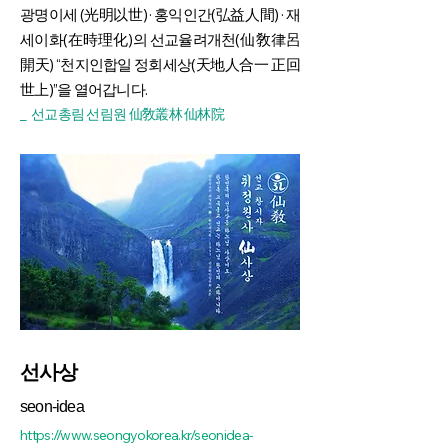
광명이세 (光明以世) · 홍익인간(弘益人間) · 재
세이화(在時理化)의 선교율려개천(仙敎律呂
開天) “천지인합일 정회세상(天地人合一 正回
世上)”을 열어갑니다.
_ 선교총림 선림원 仙敎叢林 仙林院
선사상
seon-idea
https://www.seongyokorea.kr/seonidea-