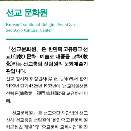
선교
문화원
Korean Traditional Religion SeonGyo
SeonGyo Cultural Center
『
선교문화원
』
은 한민족 고유종교 선
교(仙敎) 문화 · 예술로 대중을 교화(敎
化)하는 선교총림 선림원의 문화예술기
관입니다.
선교 창시자 취정원사(聚正元師)께서 환기
9190년 단기4326년 1993년에 “선교제일선문
선림원(仙敎第一禪門 仙林院)”을 교유하신 이
래,
『선교문화원』은 선교종단 재단법인 선교
산하, 선교총림 선림원의 “한민족 고유문화 원
형콘텐츠 개발” 및 “종교문화 교화사업”을 진