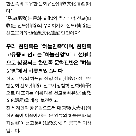
한민족의 고유한 문화유산(仙敎文化遺産)이
다.”
“종교(宗敎)는 문화(文化)의 뿌리이며, 선교(仙
敎)는 선도(仙道)의 뿌리이기에, 선도(仙道)는
선교문화유산(仙敎文化遺産)인 것이다."
우리 한민족은 “하늘민족”이며, 한민족
고유종교 선교는 “하늘신앙”이고, 선(仙)
으로 상징되는 한민족 문화전반은 “하늘
문명”에서 비롯되었습니다.
한국 고유의 하느님 신앙 선교(仙敎) · 선교수
행문화 선도(仙道) · 선교사상철학 선학(仙學)
으로 대표되는 아름다운 선교문화유산(仙敎
文化遺産)을 계승 · 보전하고
전 세계인과 공유함으로써, 대광명(大光明)의
한민족이 이끌어가는 “온 인류의 하늘문화 복
지실현”이 선교문화(仙敎文化)의 궁극적 이상
입니다.