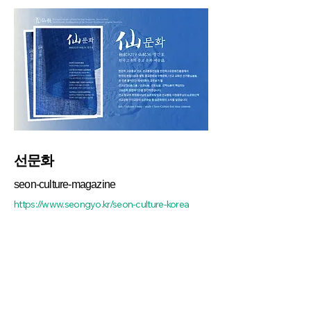
선문화
seon-culture-magazine
https://www.seongyo.kr/seon-culture-korea
선교총림선림원 종교문화 예술지 季刊 『仙문
화』
/ 선교문화예술誌 『仙문화』 창간. 환국개천
9219년 선기56년 서기2022년 10월 1일 설립된,
한민족고유문화진흥원(一名 한민족고유문화원)
에서 선교문화예술誌 『仙문화』 창간호를 발행.