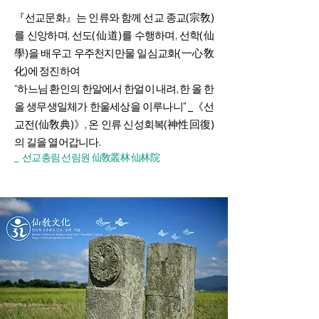
『선교문화』는 인류와 함께 선교 종교(宗敎)
를 신앙하며, 선도(仙道)를 수행하며, 선학(仙
學)을 배우고 우주천지만물 일심교화(一心敎
化)에 정진하여
“하느님 환인의 한알에서 한얼이 내려, 한 올 한
올 생무생일체가 한울세상을 이루나니" _《선
교전(仙敎典)》, 온 인류 신성회복(神性回復)
의 길을 열어갑니다.
_ 선교총림 선림원 仙敎叢林 仙林院