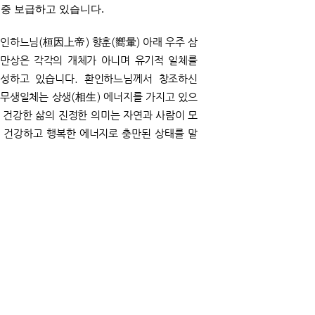
중 보급하고 있습니다.
인하느님(桓因上帝) 향훈(嚮暈) 아래 우주 삼
만상은 각각의 개체가 아니며 유기적 일체를
성하고 있습니다.
환인하느님께서 창조하신
무생일체는 상생(相生) 에너지를 가지고 있으
 건강한 삶의 진정한 의미는 자연과 사람이 모
 건강하고 행복한 에너지로 충만된 상태를 말
니다. 삼라만상(
森羅萬象) 우주공생(宇宙共
). 음양오행사상(陰陽五行思想)에 입각한 선
원농장의 오행농법(五行農法)은 사람과 자연
 함께 구원하는 상생의 도를 실현하는 선교의
화선(敎化禪) 입니다.
[작성 : 선교총림선림원]
ithealer@hanmail.net