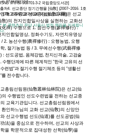
고 하였습니다.
ISNB
978-89-969701-3-2
국립중앙도서관]
출처4. 선교종단 정기간행물 [仙敎] (2007~2016. 1호
한민족고유종교 선교종단(仙敎宗團)은 선교
~17호 ISSN
2287-6596
국립중앙도서관]
仙敎)의 천지인합일사상을 실현하는 교화선
* 본 콘텐츠의 무단 사용시 법적 책임을 지게됩니
敎化禪) 수행으로 1. 참선수행(參禪修行) :
다.
지인합일명상, 정화수기도, 자연치유명상
 / 2. 농선수행(農禪修行) : 오행농법, 오행
학, 절기농법 등 / 3. 무예선수행(武藝禪修
) : 선도공법,
옴체강법, 천지신격술, 고검술
. 수행단계에 따른 체계적인 "한국 고유의 선
수련법"과 절기수행 절기체조 등의 "생활선
"를 전수합니다.
교총림선림원(仙敎叢林仙林院)은 선교(仙
)의 수행법인 선도수련법을 전하는 선교종
의 교육기관입니다. 선교총림선림원에서
 환인하느님의 교화 선교(仙敎)의 신앙안
와 선교수행법 선도(仙道)를 선도공법(仙
功法)을 중심으로 전수하며, 선교의 사상과
학을 학문적으로 집대성한 선학(仙學)을