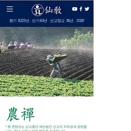
​환기
9223년 . 선기
60
년 . 선교창교
36년
.
2
026'
* 본 콘텐츠는 선교종단 재단법인 선교의 저작권과 관련합