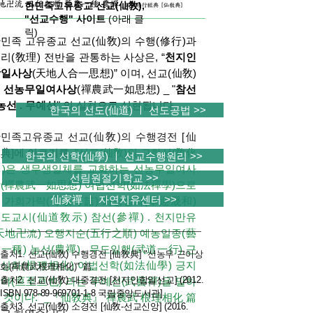
한민족고유종교 선교(仙敎),
"선교수행" 사이트
(아래 클
릭)
민족 고유종교 선교(仙敎)의 수행(修行)과
리(敎理) 전반을 관통하는 사상은,
“
천지인
합일사상
(天地人合一思想)” 이며, 선교(仙敎)
의
선농무일여사상
(禪農武一如思想) _ "
참선
 농선 . 무예선
" 의 실천으로 실현됩니다.
한국의 선도(仙道) ㅣ 선도공법 >>
민족고유종교 선교(仙敎)의 수행경전 [仙
典]에 이르기를,
"선교(仙敎)의 교화선(敎化
한국의 선학(仙學) ㅣ 선교수행원리 >>
)은 생무생일체를 교화하는 선농무일여사
선림원절기학교 >>
(禪農武一如思想) 여법선학(如法禪學)으로
仙家禪 ㅣ 자연치유센터 >>
 가희가락(可羲可諾) 화영성화(華迎晟和)
도교시(仙道敎示) 참선(參禪) . 천지만유
天地卍流) 오행지순(五行之順) 예농일종(藝
一種) 농선(農禪) . 무도일행(武道一行) 근
출처1. 선교(仙敎) 수행경전 [仙敎典] "선농무 근이상
상화(根理相化) 여법선학(如法仙學) 긍지
화(禪農武根理相化)" 篇.
출처2. 선교(仙敎) 대중경전 [천지인합일선교] (2012.
야(亘至亘也) 라는 무예선(武藝禪
)을 말하
ISBN
978-89-969701-1-8
국립중앙도서관]
 것이다." _『仙敎典』 禪農武 根理相化 篇
출처3. 선교(仙敎) 소경전 [仙敎-선교신앙] (2016.