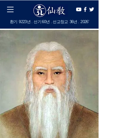
​환기
9223년 . 선기
60
년 . 선교창교
36년
.
2
026'