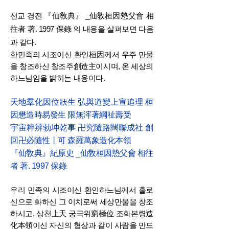
선교 경전 『仙敎典』 _仙敎桓因慹父會 相
往者 著. 1997 保錄 의 내용을 살펴보면 다음
과 같다.
한민족의 시조이신 환인桓因께서 우주 만물
을 창조하신 창조주創造主이시며, 온 세상의
하느님임을 밝히는 내용이다.
天地羣化因位狀生 弘與道變上宣追理 桓
因懋造時易發生 限無浶著綱祉壽受
宇宙粹辨勃坤乾事 卍究隨路闊聯成社 創
回卍必隨性丨可 森羅萬象造化本領
『仙敎典』紀原史 _仙敎桓因慹父會 相往
者 著. 1997 保錄
우리 민족의 시조이신 환인하느님께서 홀로
신으로 화하신 그 이치로써 세상만물을 창조
하시고, 상천上天 궁극위窮極位 조화본령造
化本領이신 자신의 형상과 같이 사람을 만드