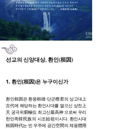
선교의 신앙대상, 환인(桓因)
1. 환인(桓因)은 누구이신가
환인桓因은 환웅桓雄·단군檀君의 상고대上
古代에 해당하는 환인시대를 열으신 상천上
天 궁극위窮極位 최고신最高神 으로써 우리
한민족韓民族의 시조始祖이시다.
환인시대
桓因時代는 빈 우주에 공간空間의 체용體用