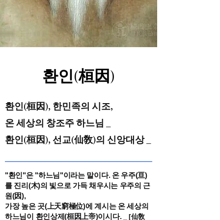
환인
桓因
(
)
환인(桓因), 한민족의 시조,
온 세상의 창조주 하느님 _
환인(桓因), 선교
(仙敎
)
의 신앙대상 _
"환인"은 "하느님"이라는 말이다. 온 우주(亘)
를 진리(木)의 빛으로 가득 채우시는 우주의 근
원(因),
가장 높은 곳(上天窮極位)에 계시는 온 세상의
하느님이 환인상제(桓因上帝)이시다.
_ [仙敎