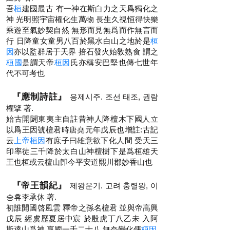
吾
桓
建國最古 有一神在斯白力之天爲獨化之
神 光明照宇宙權化生萬物 長生久視恒得快樂
乘遊至氣妙契自然 無形而見無爲而作無言而
行 日降童女童男八百於黑水白山之地於是
桓
因
亦以監群居于天界 掊石發火始敎熟食 謂之
桓國
是謂天帝
桓因
氏亦稱安巴堅也傳七世年
代不可考也
『應制詩註』
응제시주. 조선 태조, 권람
權擥 著.
始古開闢東夷主自註昔神人降檀木下國人立
以爲王因號檀君時唐堯元年戊辰也增註:古記
云
上帝桓因
有庶子曰雄意欲下化人間 受天三
印率徒三千降於太白山神檀樹下是爲桓雄天
王也桓或云檀山卽今平安道熙川郡妙香山也
『帝王韻紀』
제왕운기. 고려 충렬왕, 이
승휴李承休 著.
初誰開國啓風雲 釋帝之孫名檀君 並與帝高興
戊辰 經虞歷夏居中宸 於殷虎丁八乙未 入阿
斯達山爲神 享國一千二十八 無奈變化傳
桓因