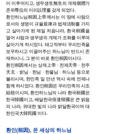
이 이루어지고, 생무생生無生의 개체個體가
존위尊位의 이리以理를 갖게 되었다.
환인하느님桓因上帝께서는 이 땅에 사람으
로서의 생명이 규율規律과 법제法制를 가지
고 살아가게 된 제일 처음나라, 환국桓國을
열어 사람과 생무생의 개체가 조화를 이루며
살아가게 하시었다. 태
고적부터 우리민족을
보우하시고 이끌어주신 하느님이 반드시 존
재하시니, 그 분이 바로 환인桓因이시다.
환인桓因께서는 상제上帝 · 천제天帝 · 천주
天主 · 밝님 · 한님 · 한울님 · 하느님 등으로
불리시며, 한민족 일 만년 역사 속에 언제나
함께 하시었다.
환인桓因은 우리민족의 시조
始祖이시며, 환인하느님의 나라 환국桓國은
한국韓國이고, 배달한국倍達韓國은 큰 밝음
의 나라, 위대한 빛의 나라 밝달환국이며 대
한민국大韓民國 이다.
환인(桓因), 온 세상의 하느님