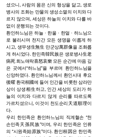
셨으니, 사람의 몸은 신의 형상을 닮고, 생로
병사의 조화는 만물의 생성소멸의 이치와 다
르지 않으며, 세상은 하늘의 이치와 다를 바
없이 운행되는 것이다.
환인하느님은 하늘 · 한울 · 한얼 · 하느님으
로 불리시며 천지간 모든 생명을 이롭게 하
시고, 생무생生無生 만군상萬群像을 조화롭
게 하시었다. 한민족韓民族은 생로병사生老
病死 희노애락喜怒哀樂 모든 순간에 마음 깊
은 곳에서“하느님”을 부르며 환인하느님을
신앙하였다. 환인하느님께서 환인시대 후요
後曜 환국桓國에 들어 인간을 비롯한 삼라만
상이 상생相生하고, 인간 세상의 도리가 하
늘의 이치와 다르지 않게 순리를 따르도록
가르치셨으니, 이것이 천도순리天道順理이
다.
우리 한민족은 환인하느님의 직계혈손 “천
손민족天孫民族”이며, 우리 한민족은 인류
의 “시원족始原族”이다. 환인桓因은 한민족