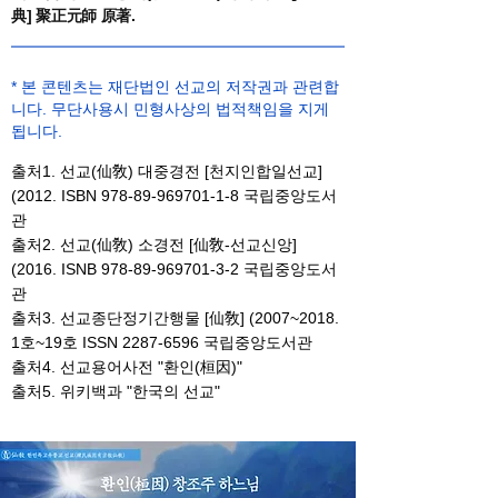
典] 聚正元師 原著.
* 본 콘텐츠는 재단법인 선교의 저작권과 관련합
니다. 무단사용시 민형사상의 법적책임을 지게
됩니다.
출처1. 선교(仙敎) 대중경전 [천지인합일선교]
(2012. ISBN
978-89-969701-1-8
국립중앙도서
관
출처2. 선교(仙敎) 소경전 [仙敎-선교신앙]
(2016. ISNB
978-89-969701-3-2
국립중앙도서
관
출처3. 선교종단정기간행물 [仙敎] (2007~2018.
1호~19호 ISSN
2287-6596
국립중앙도서관
​출처4.
선교용어사전 "환인(桓因)"
출처5. 위키백과 "한국의 선교"