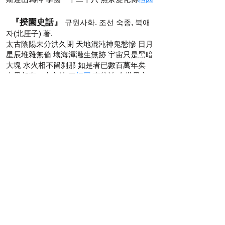
『揆園史話』
규원사화. 조선 숙종, 북애
자(北厓子) 著.
太古陰陽未分洪久閉 天地混沌神鬼愁慘 日月
星辰堆雜無倫 壤海渾瀜生無跡 宇宙只是黑暗
大塊 水火相不留刹那 如是者已數百萬年矣
上界却有一大主神 曰
桓因
有統治 全世界之
無量智能 而不現其形體 坐於最上之天 其所
居數萬里 恒時大放光明 麾下更有無數小神
桓
者卽光明也 象其體也
因
者本源也 萬物之
藉以生者也
『世宗地理志』
세종실록지리지. 1454 단
종, 完成
檀君古記云
上帝桓因
有庶子名雄 意欲下化
人間 受天三印降太白山神檀樹下 是爲檀雄王
令孫女飮藥成人身 與檀樹神婚而生男名檀君
立國號曰朝鮮 朝鮮尸羅高禮南北沃沮東北扶
餘濊與貊皆檀君之理 檀君聘娶非西岬河伯之
女生子曰夫婁 是謂東扶餘王檀君與唐堯同日