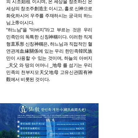
의 시조始祖 이시며, 온 세상을 창조하신 온
세상의 창조주創造主 이시고, 홀로 신神으로
화化하시어 우주를 주재하시는 궁극의 하느
님上帝이시다.
“하느님”을 “아버지”라고 부르는 것은 우리
민족만의 독특한 신칭神稱이다. 이러한 직계
형直系形 신칭神稱은, 하느님과 직접적인 혈
연관계血緣關係에 있는 우리 한민족韓民族
만이 사용할 수 있는 것이며, 하늘의 아버지
_天父 와 땅의 어머니 _地母 를 섬기는 우리
민족의 천부지모天父地母 고유신관固有神
觀에서 비롯된 것이다.