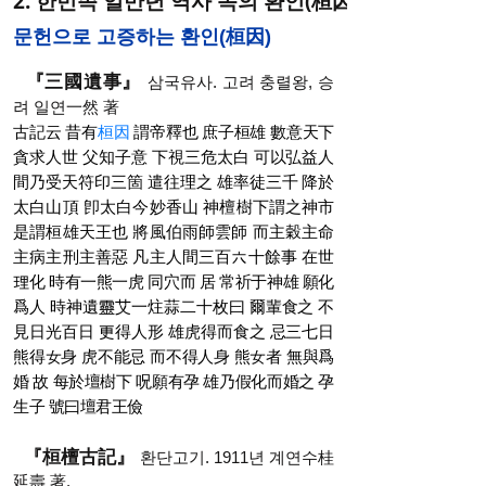
2. 한민족 일만년 역사 속의 환인(桓因)
문헌으로 고증하는 환인(桓因)
『三國遺事』
삼국유사. 고려 충렬왕, 승
려 일연一然 著
古記云 昔有
桓因
謂帝釋也 庶子桓雄 數意天下
貪求人世 父知子意 下視三危太白 可以弘益人
間乃受天符印三箇 遣往理之 雄率徒三千 降於
太白山頂 卽太白今妙香山 神檀樹下謂之神市
是謂桓雄天王也 將風伯雨師雲師 而主穀主命
主病主刑主善惡 凡主人間三百六十餘事 在世
理化 時有一熊一虎 同穴而 居 常祈于神雄 願化
爲人 時神遺靈艾一炷蒜二十枚曰 爾輩食之 不
見日光百日 更得人形 雄虎得而食之 忌三七日
熊得女身 虎不能忌 而不得人身 熊女者 無與爲
婚 故 每於壇樹下 呪願有孕 雄乃假化而婚之 孕
生子 號曰壇君王儉
『桓檀古記』
환단고기. 1911년 계연수桂
延壽 著.