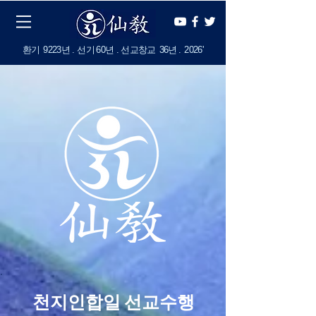
​환기
9223년 . 선기
60
년 . 선교창교
36년
.
2
026'
천지인합일 선교수행