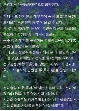
法)"과 "선가선(仙家禪)"으로 집약된다.
현재 선도수련 단체 대부분이 중국 도교(道敎)의
도맥을 계승한 단학(丹學)임을 알 수 있다.
중국의 단학(丹學)은 우리 한민족의 선도(仙道)를
흠모하여 발생한 중국의 신선술로써,
우주 청원의 기를 수련하는 한민족고유선도(韓民
族固有仙道)와는 다른 것이다.
이에 선교 창교주 취정원사께서 우리 "한민족 고유
의 종교 선교(仙敎)"와 선도(仙道) 선학(仙學)으로
선교삼정(仙敎三鼎)을 정립하고, 우리의 선교(仙
敎)가 유불도의 근원종(根源宗)임을 천명하시었
다.
선교총림(仙敎叢林)에서는 하늘의 교화 "선교(仙
敎)"의 신앙의 길을 열어 포덕교화한다.
선교의 수행문화 전반을 통칭하는 "선도(仙道)"와 선
교의
교리와 사상을 배우는 "선학(仙學)"을