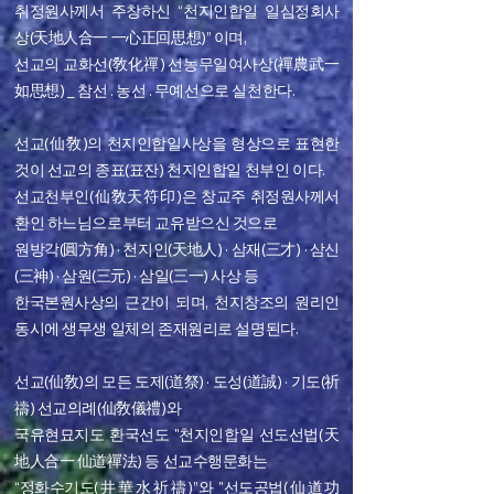
취정원사께서 주창하신 “천지인합일 일심정회사
상(天地人合一 一心正回思想)” 이며,
선교의 교화선(敎化禪) 선농무일여사상(禪農武一
如思想) _ 참선 . 농선 . 무예선으로 실천한다.
선교(仙敎)의 천지인합일사상을 형상으로 표현한
것이 선교의 종표(표잔) 천지인합일 천부인 이다.
선교천부인(仙敎天符印)은 창교주 취정원사께서
환인 하느님으로부터 교유받으신 것으로
원방각(圓方角) · 천지인(天地人) · 삼재(三才) · 삼신
(三神) · 삼원(三元) · 삼일(三一) 사상 등
한국본원사상의 근간이 되며, 천지창조의 원리인
동시에 생무생 일체의 존재원리로 설명된다.
선교(仙敎)의 모든 도제(道祭) · 도성(道誠) · 기도(祈
禱) 선교의례(仙敎儀禮)와
국유현묘지도 환국선도 "천지인합일 선도선법(天
地人合一 仙道禪法) 등 선교수행문화는
“정화수기도(井華水祈禱)”와 "선도공법(仙道功