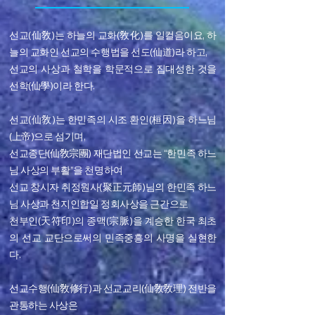
선교(仙敎)는 하늘의 교화(敎化)를 일컬음이요, 하
늘의 교화인 선교의 수행법을 선도(仙道)라 하고,
선교의 사상과 철학을 학문적으로 집대성한 것을
선학(仙學)이라 한다.
선교(仙敎)는 한민족의 시조 환인(桓因)을 하느님
(上帝)으로 섬기며,
선교종단(仙敎宗團) 재단법인 선교는 “한민족 하느
님 사상의 부활”을 천명하여
선교 창시자 취정원사(聚正元師)님의 한민족 하느
님 사상과 천지인합일 정회사상을 근간으로
천부인(天符印)의 종맥(宗脈)을 계승한 한국 최초
의 선교 교단으로써의 민족중흥의 사명을 실현한
다.
선교수행(仙敎修行)과 선교교리(仙敎敎理) 전반을
관통하는 사상은