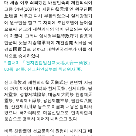
대 세종 이후 쇠퇴했던 배달민족의 제천의식이
고종 34년(1897년) 제천단祭天壇인 원구단圓
丘壇을 세우고 다시 부활되었으나 일제강점기
에 원구단을 헐고 그 자리에 조선호텔이 들어섬
으로써 선교의 제천의식의 맥이 단절되는 위기
에 처했다. 그러나 임시정부臨時政府가 환웅과
단군의 뜻을 계승繼承하여 개천일開天日을 국
경일國慶日로 정하고 대한민국정부가 이를 정
식으로 승계하였다.
* 출처3.
『
천지인합일선교天地人合一仙敎
』
80쪽. 94쪽. 선교환인집부회 취정원사 著.
선교仙敎의 제천의식祭天儀式은 면면히 지금
에 까지 이어져 내려와 천제天祭, 산제山祭, 당
제堂祭, 성황제城隍祭, 대동제大同祭 천령제天
靈祭, 오악제五嶽祭, 용신제龍神祭, 팔관회八關
會, 산천제山川祭 등으로 이름과 내용은 달리하
였으나 국가의례로 마을신앙으로 민족화합의
풍습으로 명백히 이어져 내려오고 있다.
비록 찬란했던 선교문화의 원형이 사라지고 배