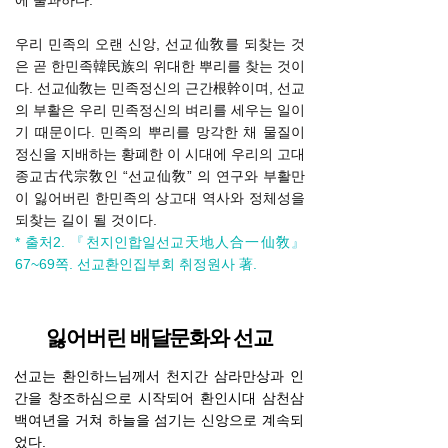
에 불과하다.
우리 민족의 오랜 신앙, 선교仙敎를 되찾는 것
은 곧 한민족韓民族의 위대한 뿌리를 찾는 것이
다. 선교仙敎는 민족정신의 근간根幹이며, 선교
의 부활은 우리 민족정신의 벼리를 세우는 일이
기 때문이다. 민족의 뿌리를 망각한 채 물질이
정신을 지배하는 황폐한 이 시대에 우리의 고대
종교古代宗敎인 “선교仙敎” 의 연구와 부활만
이 잃어버린 한민족의 상고대 역사와 정체성을
되찾는 길이 될 것이다.
* 출처2.
『
천지인합일선교天地人合一仙敎
』
67~69쪽. 선교환인집부회 취정원사 著.
잃어버린 배달문화와 선교
선교는 환인하느님께서 천지간 삼라만상과 인
간을 창조하심으로 시작되어 환인시대 삼천삼
백여년을 거쳐 하늘을 섬기는 신앙으로 계속되
었다.