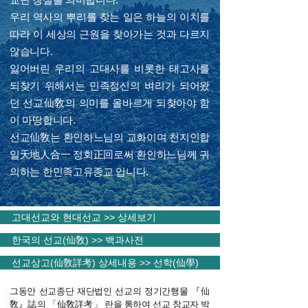
우리 역사의 뿌리를 찾는 일은 하늘의 이치를
따라 이 세상의 근원을 찾아가는 것과 다르지
않습니다.
잃어버린 우리의 고대사를 비롯한 태고사를
되찾기 위해서는 민족정신의 벼리가 되어왔
던 선교仙敎의 의미를 올바르게 되찾아야 함
이 마땅합니다.
​선교仙敎는 환인하느님의 교화이며 천지인합
일天地人合一 정회正回로써 환인하느님께 귀
의하는 한민족고유종교 입니다.
고대선교와 현대선교 >> 상세보기
한국의 선교(仙敎) >> 백과사전
선교상고(仙敎詳考) 상세내용 >> 선학(仙學)
그동안 선교종단 재단법인 선교의 정기간행물 『仙
敎』誌의 「仙敎詳考」 란을 통하여 선교 창교자 박