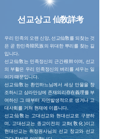
선교상고
仙敎詳考
우리 민족의 오랜 신앙, 선교仙敎를 되찾는 것
은 곧 한민족韓民族의 위대한 뿌리를 찾는 길
입니다.
선교仙敎는 민족정신의 근간根幹이며, 선교
의 부활은 우리 민족정신의 벼리를 세우는 일
이기 때문입니다.
선교仙敎는 환인하느님께서 세상 만물을 창
조하시고 삼라만상에 존재의리存在義理를 부
여하신 그 때부터 자연발생적으로 생겨나 고
대사회를 거쳐 현재에 이릅니다.
선교仙敎는 고대선교와 현대선교로 구분하
며, 고대선교는 종교이전의 교화(敎化)이고
현대선교는 취정원사님의 선교 창교와 선교
교단 창설을 의미합니다.