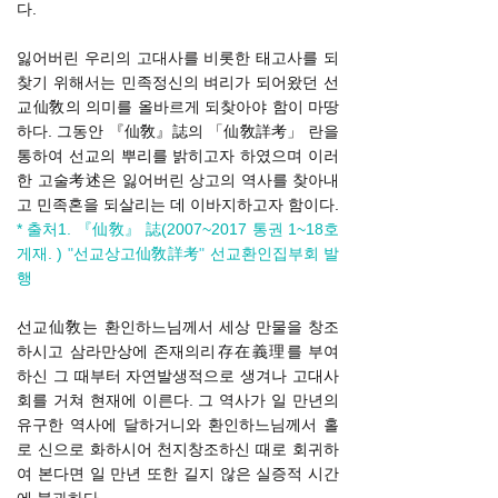
다.
잃어버린 우리의 고대사를 비롯한 태고사를 되
찾기 위해서는 민족정신의 벼리가 되어왔던 선
교仙敎의 의미를 올바르게 되찾아야 함이 마땅
하다. 그동안 『仙敎』誌의 「仙敎詳考」 란을
통하여 선교의 뿌리를 밝히고자 하였으며 이러
한 고술考述은 잃어버린 상고의 역사를 찾아내
고 민족혼을 되살리는 데 이바지하고자 함이다.
* 출처1.
『仙敎』 誌(2007~2017 통권 1~18호
게재. )
"
선교상고仙敎詳考
"
선교환인집부회 발
행
선교仙敎는 환인하느님께서 세상 만물을 창조
하시고 삼라만상에 존재의리存在義理를 부여
하신 그 때부터 자연발생적으로 생겨나 고대사
회를 거쳐 현재에 이른다. 그 역사가 일 만년의
유구한 역사에 달하거니와 환인하느님께서 홀
로 신으로 화하시어 천지창조하신 때로 회귀하
여 본다면 일 만년 또한 길지 않은 실증적 시간