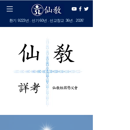
​환기
9223년 . 선기
60
년 . 선교창교
36년
.
2
026'