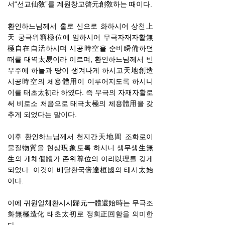
서“선교仙敎”를 계원창교啓元創敎하는 때이다.
환인하느님께서 홀로 신으로 화하시어 상천上
天 궁극위窮極位에 임하시어 무극자재자활無
極自在自活하시며 시공時空을 순비瞬備하던
때를 태역太易이라 이르며, 환인하느님께서 빈
우주에 하늘과 땅이 생겨나게 하시고天地創造
시공時空의 체용體用이 이루어지도록 하시니
이를 태초太初라 하였다. 즉 무극의 자재자활로
써 비로소 처음으로 태극太極의 체용體用을 갖
추게 되었다는 말이다.
이후 환인하느님께서 천지간天地間 조화로이
물질物質을 현상現象토록 하시니 생무생生無
生의 개체個體가 존위尊位의 이리以理를 갖게
되었다. 이것이 배달환국倍達桓國의 태시太始
이다.
이에 귀원일체환시시歸元一體還始時는 무극조
화無極造化 태초太初로 정회正回함을 의미한