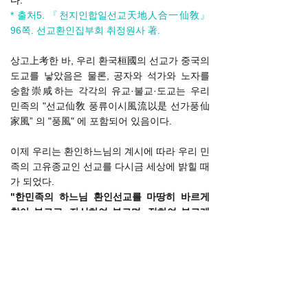
다.
* 출처5.
『
천지인합일선교天地人合一仙敎
』
96쪽. 선교환인집부회 취정원사 著.
상고上考한 바, 우리 환국桓國의 선교가 중국의
도교를 낳았음은 물론, 공자와 석가와 노자를
숭함崇咸하는 각각의 유교·불교·도교는 우리
민족의 "선교仙敎 풍류이시風流以是 선가풍仙
家風” 의 "풍風" 에 포함되어 있음이다.
이제 우리는 환인하느님의 계시에 따라 우리 민
족의 고유종교인 선교를 다시금 세상에 밝힐 때
가 되었다.
"한민족의 하느님 환인선교를 마땅히 바르게
찾아 부르고, 자신하여 부르며, 전하여 부르게
하여야 하는 것이다."
앞서 언급했거니와
"마땅히 찾아 부름은 상고
지달현서上古至達現書 모두를 재고再考함이
요, 자신하여 부름은 신명身命을 다하여 선교仙
敎를 신앙信仰하는 것이며, 전하여 부르게 함은