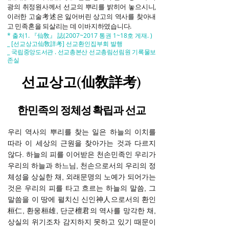
광의 취정원사께서 선교의 뿌리를 밝히어 놓으시니,
이러한 고술考述은 잃어버린 상고의 역사를 찾아내
고 민족혼을 되살리는 데 이바지하였습니다.
* 출처1. 『仙敎』 誌(2007~2017 통권 1~18호 게재. )
_ [선교상고仙敎詳考] 선교환인집부회 발행
_
국립중앙도서관 . 선교총본산 선교총림선림원 기록물보
존실
선교상고(仙敎詳考)
한민족의 정체성 확립과 선교
우리 역사의 뿌리를 찾는 일은 하늘의 이치를
따라 이 세상의 근원을 찾아가는 것과 다르지
않다. 하늘의 피를 이어받은 천손민족인 우리가
우리의 하늘과 하느님, 천손으로서의 우리의 정
체성을 상실한 채, 외래문명의 노예가 되어가는
것은 우리의 피를 타고 흐르는 하늘의 말씀, 그
말씀을 이 땅에 펼치신 신인神人으로서의 환인
桓仁, 환웅桓雄, 단군檀君의 역사를 망각한 채,
상실의 위기조차 감지하지 못하고 있기 때문이