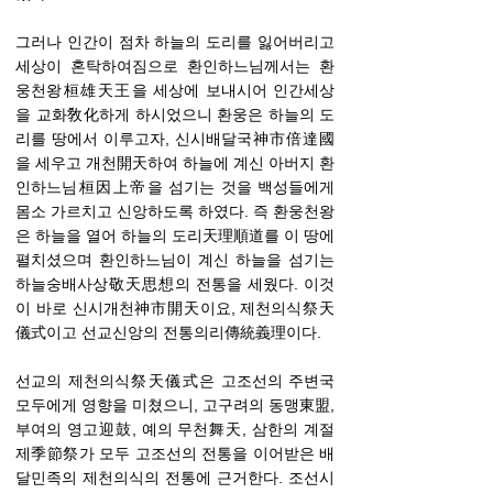
그러나 인간이 점차 하늘의 도리를 잃어버리고
세상이 혼탁하여짐으로 환인하느님께서는 환
웅천왕桓雄天王을 세상에 보내시어 인간세상
을 교화敎化하게 하시었으니 환웅은 하늘의 도
리를 땅에서 이루고자, 신시배달국神市倍達國
을 세우고 개천開天하여 하늘에 계신 아버지 환
인하느님桓因上帝을 섬기는 것을 백성들에게
몸소 가르치고 신앙하도록 하였다. 즉 환웅천왕
은 하늘을 열어 하늘의 도리天理順道를 이 땅에
펼치셨으며 환인하느님이 계신 하늘을 섬기는
하늘숭배사상敬天思想의 전통을 세웠다. 이것
이 바로 신시개천神市開天이요, 제천의식祭天
儀式이고 선교신앙의 전통의리傳統義理이다.
선교의 제천의식祭天儀式은 고조선의 주변국
모두에게 영향을 미쳤으니, 고구려의 동맹東盟,
부여의 영고迎鼓, 예의 무천舞天, 삼한의 계절
제季節祭가 모두 고조선의 전통을 이어받은 배
달민족의 제천의식의 전통에 근거한다. 조선시