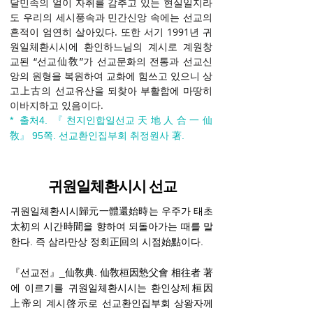
달민족의 얼이 자취를 감추고 있는 현실일지라
도 우리의 세시풍속과 민간신앙 속에는 선교의
흔적이 엄연히 살아있다. 또한 서기 1991년 귀
원일체환시시에 환인하느님의 계시로 계원창
교된 “선교仙敎”가 선교문화의 전통과 선교신
앙의 원형을 복원하여 교화에 힘쓰고 있으니 상
고上古의 선교유산을 되찾아 부활함에 마땅히
이바지하고 있음이다.
* 출처4.
『
천지인합일선교天地人合一仙
敎
』
95쪽. 선교환인집부회 취정원사 著.
귀원일체환시시 선교
귀원일체환시시歸元一體還始時는 우주가 태초
太初의 시간時間을 향하여 되돌아가는 때를 말
한다. 즉 삼라만상 정회正回의 시점始點이다.
『선교전』_仙敎典. 仙敎桓因慹父會 相往者 著
에 이르기를 귀원일체환시시는 환인상제桓因
上帝의 계시啓示로 선교환인집부회 상왕자께