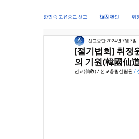
한민족 고유종교 선교
桓因 환인
취
선교종단
2024년 7월 7일
仙道 한국선도
仙學 선교강원
[절기법회] 취정
의 기원(韓國仙道起
삼일절 민족강좌
광복절 교화천제
선교(仙敎) / 선교총림선림원
 
선가정 한울법회
정월대보름 진향
24절기 선도수행