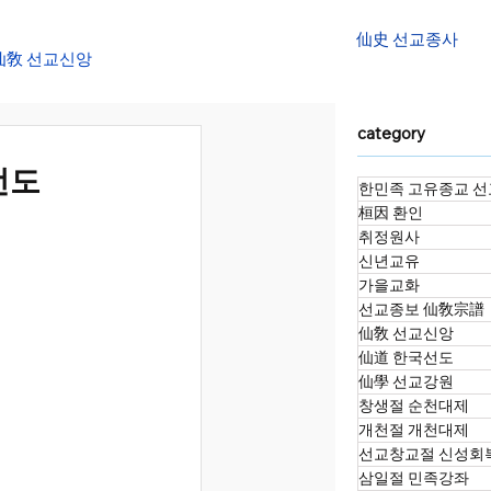
仙史 선교종사
仙敎 선교신앙
category
대천제
선도
한민족 고유종교 선
桓因 환인
정화수 명상법회
취정원사
신년교유
가을교화
선교종보 仙敎宗譜
소향재
仙敎 선교신앙
仙道 한국선도
仙學 선교강원
창생절 순천대제
개천절 개천대제
선교창교절 신성회
삼일절 민족강좌