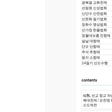
광복절 교화천제
선림원 신성법회
신단수 산천법회
선문화 절기법회
정화수 명상법회
선가정 한울법회
정월대보름 진향재
설날 대향재
단오 단향재
추석 추향재
동지 소향재
24절기 선도수행
contents
仙敎, 선교 창교 3
복대천제 / 순천명
소도제천