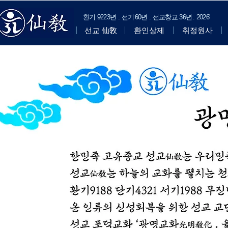
​환기
9223년 . 선기
60
년 . 선교창교
36년
.
2
026'
선교 仙敎
환인상제
취정원사