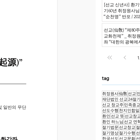
[선교 신년사] 환기9
기60년 취정원사님
“순천명” 반포 / 2026
선교(仙敎) “제80
교화천제” _ 취정
좌 “대한의 광복에
원의 신성회복으로
1
起源)”
tag
취정원사
仙敎
선교
재단법인 선교
24절
선교 창교주
민족종
및 일반의 무단
선도수행
천지인합일
환인
선교 뜻
선교창
환인 하느님
선교 연
절기법문
선교창교
절
절기명상
절기수행
선
문화강좌 
한국선도
선교문화
선