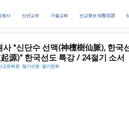
정원사
신년교유
가을교화
선교종보 仙敎宗譜
창생절 순천대제
개천절 개천대제
선교창교절 신성회복
원사 “신단수 선맥(神檀樹仙脈), 한국
源)” 한국선도 특강 / 24절기 소서
선림원 신성법회
신단수 산천법회
선문화 절기법회
/ 선교문화원 · 절기선원 · 절기문화
재
설날 대향재
단오 단향재
추석 추향재
동지 