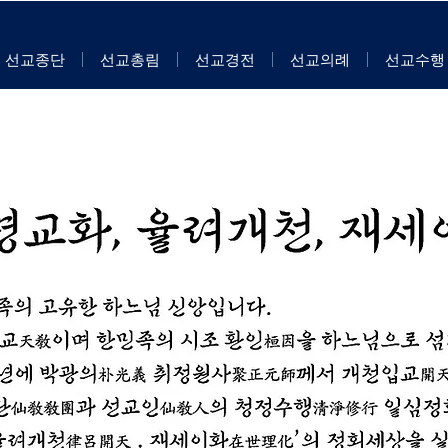
선교종단
선교총림
선교경전
선교의례
선교수행