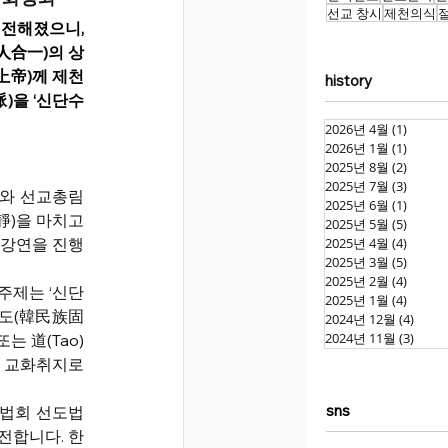
선교 창시
제천의식
 전해졌으니, 
人合一)의 상
上帝)께 제천
history
)을 ‘신단수
2026년 4월
(1)
게시물
2026년 1월
(1)
게시물
2025년 8월
(2)
게시물
2025년 7월
(3)
게시물
와 선교총림 
2025년 6월
(1)
게시물
)을 마치고 
2025년 5월
(5)
게시물
 강연을 진행
2025년 4월
(4)
게시물
2025년 3월
(5)
게시물
2025년 2월
(4)
게시물
주제는 ‘신단
2025년 1월
(4)
게시물
선도(韓民族固
2024년 12월
(4)
게시물
2024년 11월
(3)
게시물
는 道(Tao)
 교화취지로 
sns
기법회 선도법
 전합니다. 한