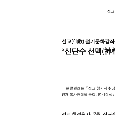
선교
선교(仙敎) 절기문화강좌 
​“신단수 선맥(
※본 콘텐츠는「선교 창시자 취정
전재 복사편집을 금합니다. [작성 
선교 취정원사, ‘7월, 신