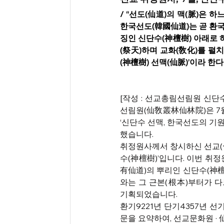
/ “선도(仙道)의 맥(脈)은 
한국선도(韓國仙道)는 곧 환국
징인 신단수(神檀樹) 아래로 
(祭天)하며 교화(敎化)를 펼
(神檀樹) 선맥(仙脈)’이라 한다.
[작성 : 선교총림선림원 신단
선림원(仙敎叢林仙林院)은 7월
‘​신단수 선맥, 한국선도의 
했습니다.​ 
취정원사께서 창시하신 선교(仙
수(神檀樹)’입니다. 이번 취
有仙道)의 뿌리인 신단수(神檀樹
와는 그 근본(根本)부터가 다
기획되었습니다.​ 
환기9221년 단기4357년 
문을 요약하여, 선교문화원 · 