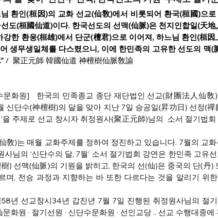
하느님 환인(桓因)의 교화 선교(仙敎)에서 비롯되어 환국(桓國)으로
선도(桓國仙道)이다. 한국선도의 선맥(仙脈)은 천지인합일(天地
하강한 환웅(桓雄)에서 단군(檀君)으로 이어져, 하느님 환인(桓因
치어 생무생일체를 다스렸으니, 이에 한민족의 고유한 선도의 맥(脈
”
 /  聚正元師 韓國仙道 神檀樹仙脈敎諭
수문화원]   한국의 민족종교 종단 재단법인 선교(財團法人仙敎)
 신단수(神檀樹)의 달을 맞아 지난 7일 승공일(昇功日) 선정(禪靜
기원’을 주제로 선교 창시자 취정원사(聚正元師)님의  소서 절기법회
敎)는 매월 교화주제를 정하여 정진하고 있습니다. 7월의 교화
정원사님의 ‘신단수의 달, 7월’ 소서 절기법회 강연은 한민족 고유
) 선맥(仙脈)의 기원을 밝히고, 한국의 선(仙)은 중국의 단(丹) 또
르며, 전승 과정과 지향하는 바 또한 다르다는 것을 알리기 위한
선기58년 선교창시34년 갑진년 7월 7일 진행된 취정원사님의 절
仙문화원 · 절기선원 · 신단수문화원 · 선인교당 .. 선교 수행대중에