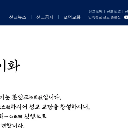
선교 仙敎
ㅣ
선도 仙道
ㅣ
선
선교뉴스
선교공지
포덕교화
민족종교 선교 총본산