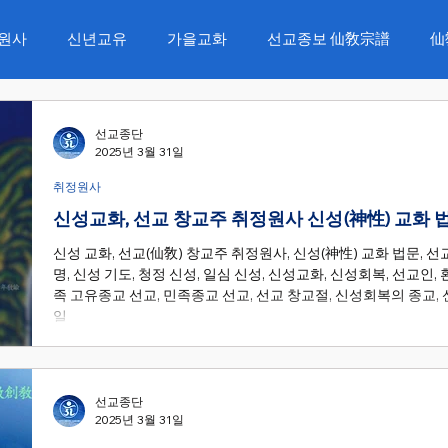
원사
신년교유
가을교화
선교종보 仙敎宗譜
仙
개천절 개천대제
선교창교절 신성회복대천제
삼일절 민
선교종단
2025년 3월 31일
취정원사
선문화 절기법회
정화수 명상법회
선가정 한울법회
신성교화, 선교 창교주 취정원사 신성(神性) 교화 
신성 교화, 선교(仙敎) 창교주 취정원사, 신성(神性) 교화 법문, 선교
명, 신성 기도, 청정 신성, 일심 신성, 신성교화, 신성회복, 선교인,
추향재
동지 소향재
24절기 선도수행
족 고유종교 선교, 민족종교 선교, 선교 창교절, 신성회복의 종교, 신
일
선교종단
2025년 3월 31일