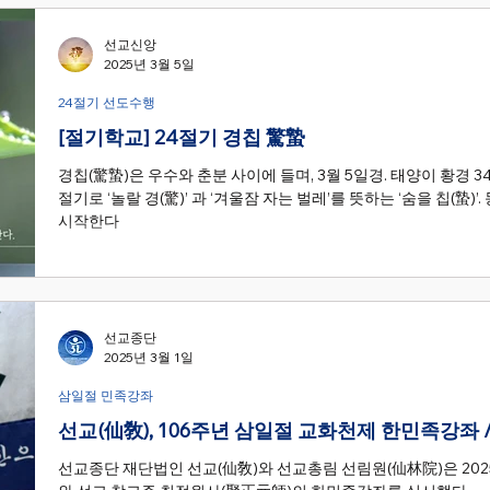
선교신앙
2025년 3월 5일
24절기 선도수행
[절기학교] 24절기 경칩 驚蟄
경칩(驚蟄)은 우수와 춘분 사이에 들며, 3월 5일경. 태양이 황경 34
절기로 ‘놀랄 경(驚)’ 과 ‘겨울잠 자는 벌레’를 뜻하는 ‘숨을 칩(
시작한다
선교종단
2025년 3월 1일
삼일절 민족강좌
선교(仙敎), 106주년 삼일절 교화천제 한민족강좌 / 
선교종단 재단법인 선교(仙敎)와 선교총림 선림원(仙林院)은 2025년