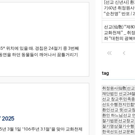
[선교 신년사] 환
기60년 취정원
“순천명” 반포 / 20
선교(仙敎) “제8
교화천제” _ 취
좌 “대한의 광복
원의 신성회복으
5° 위치에 있을 때. 경칩은 24절기 중 3번째
蟄)’. 동면을 하던 동물들이 깨어나서 꿈틀거리기
tag
취정원사
仙敎
선교
재단법인 선교
24
선교 창교주
민족종
선도수행
천지인합
환인
선교 뜻
선교
환인 하느님
선교 
2025
절기법문
선교창교
절기명상
절기수행
 3월 1일 “106주년 3.1절”을 맞아 교화천제
한국선도
선교문화