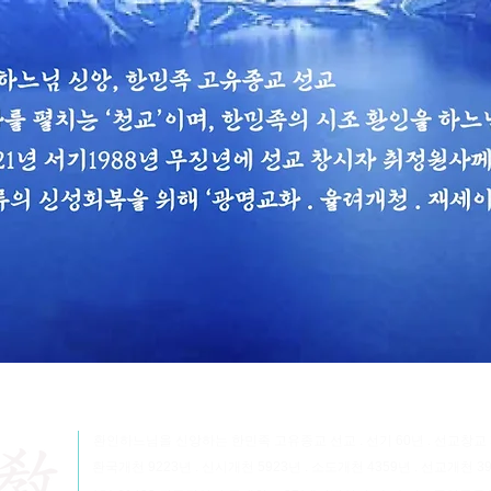
환인하느님을 신앙하는 한민족 고유종교 선교 . 선기 60년 . 선교창교
환국개천 9223년 . 신시개천 5923년 . 소도개천 4359년 . 선교개천 3