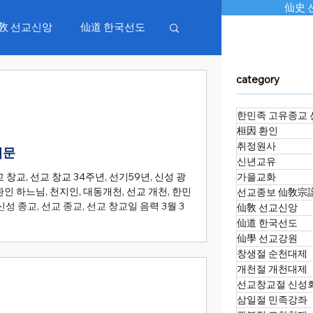
仙史 
敎 선교신앙
仙道 한국선도
category
족강좌
광복절 교화천제
한민족 고유종교 
桓因 환인
정월대보름 진향재
취정원사
법문
신년교유
 창교, 선교 창교 34주년, 선기59년, 신성 광
가을교화
 환인 하느님, 천지인, 대동개천, 선교 개천, 한민
선교종보 仙敎宗
성 종교, 선교 종교, 선교 창교일 음력 3월 3
仙敎 선교신앙
仙道 한국선도
仙學 선교강원
창생절 순천대제
개천절 개천대제
선교창교절 신성
삼일절 민족강좌