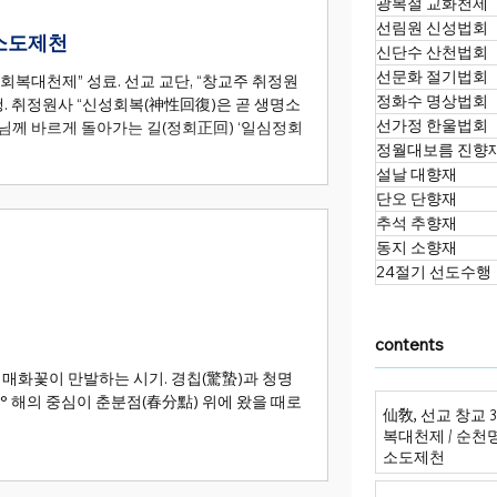
광복절 교화천제
선림원 신성법회
 소도제천
신단수 산천법회
선문화 절기법회
회복대천제” 성료. 선교 교단, “창교주 취정원
정화수 명상법회
명소
선가정 한울법회
님께 바르게 돌아가는 길(정회正回) ‘일심정회
정월대보름 진향
설날 대향재
단오 단향재
추석 추향재
동지 소향재
24절기 선도수행
contents
 매화꽃이 만발하는 시기. 경칩(驚蟄)과 청명
 0° 해의 중심이 춘분점(春分點) 위에 왔을 때로
仙敎, 선교 창교 
복대천제 / 순천
소도제천