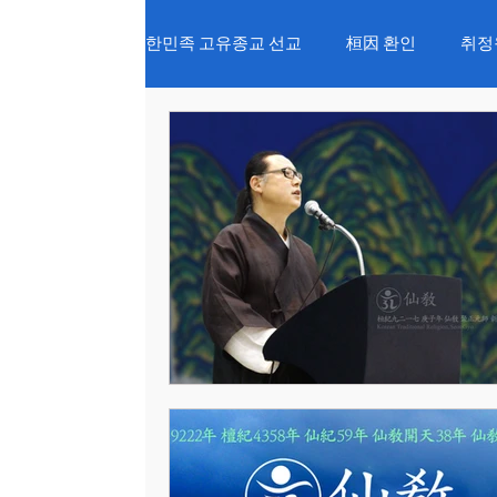
한민족 고유종교 선교
桓因 환인
취정
仙學 선교강원
창생절 순천대제
선림원 신성법회
신단수 산천법회
설날 대향재
단오 단향재
추석 