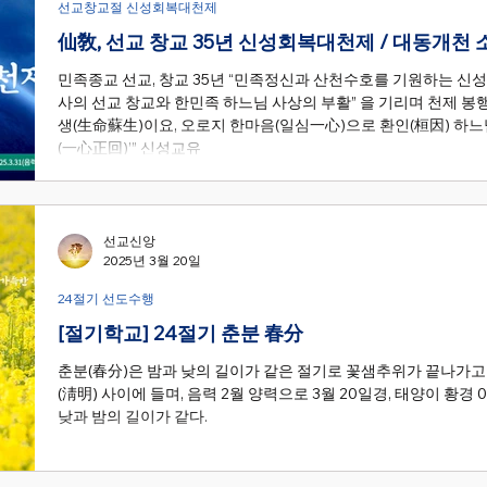
선교창교절 신성회복대천제
仙敎, 선교 창교 35년 신성회복대천제 / 대동개천
민족종교 선교, 창교 35년 “민족정신과 산천수호를 기원하는 신성
사의 선교 창교와 한민족 하느님 사상의 부활” 을 기리며 천제 봉행. 취정원사 “신성회복(神性回復)은 곧 생
생(生命蘇生)이요, 오로지 한마음(일심一心)으로 환인(桓因) 하느
(一心正回)’” 신성교유
선교신앙
2025년 3월 20일
24절기 선도수행
[절기학교] 24절기 춘분 春分
춘분(春分)은 밤과 낮의 길이가 같은 절기로 꽃샘추위가 끝나가고
(淸明) 사이에 들며, 음력 2월 양력으로 3월 20일경, 태양이 황경
낮과 밤의 길이가 같다.