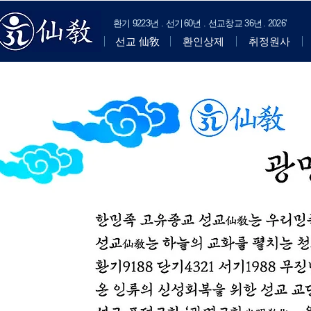
​환기
9223년 . 선기
60
년 . 선교창교
36년
.
2
026'
선교 仙敎
환인상제
취정원사