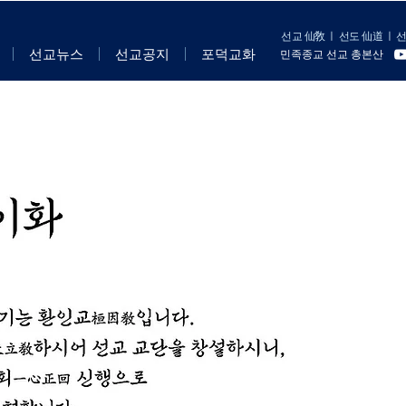
선교 仙敎
ㅣ
선도 仙道
ㅣ
선
선교뉴스
선교공지
포덕교화
민족종교 선교 총본산