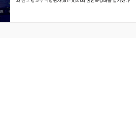
와 선교 창교주 취정원사(聚正元師)의 한민족강좌를 실시했다.