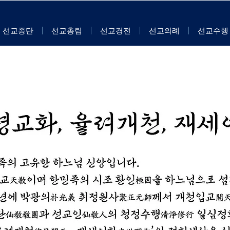
선교종단
선교총림
선교경전
선교의례
선교수행