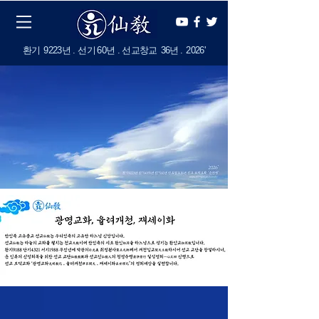
​환기
9223년 . 선기
60
년 . 선교창교
36년
.
2
026'