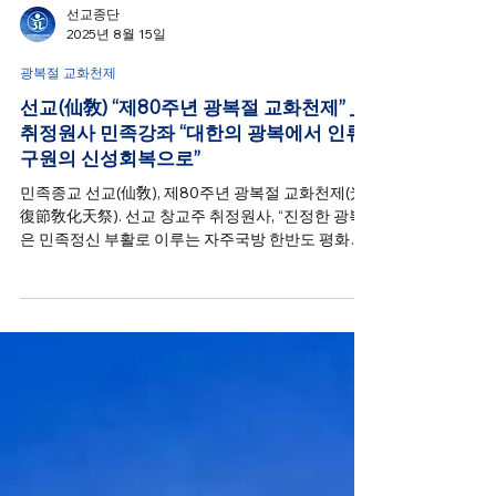
선교종단
2025년 8월 15일
광복절 교화천제
선교(仙敎) “제80주년 광복절 교화천제” _
취정원사 민족강좌 “대한의 광복에서 인류
구원의 신성회복으로”
민족종교 선교(仙敎), 제80주년 광복절 교화천제(光
復節敎化天祭). 선교 창교주 취정원사, “진정한 광복
은 민족정신 부활로 이루는 자주국방 한반도 평화통
일”