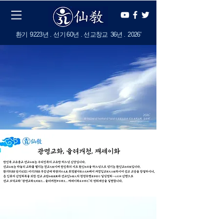
​환기
9223년 . 선기
60
년 . 선교창교
36년
.
2
026'