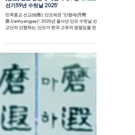
선교종단
2025년 5월 31일
단오 단향재
[단오] 선교 단향재 제천의례 / 환기9222년
선기59년 수릿날 2025’
민족종교 선교(仙敎), 단오제천 “단향재(丹嚮
齋,Danhyangjae)”, 2025년 을사년 단오 수릿날 선교
교단의 단향재는, 단오가 한국 고유의 명절임을 천명
하고 기풍제를 올리고, 선교 창교주 취정원사님의 “단
오(端午) 수릿날, 하늘에서 내려오시는 고상신(高上
神) 환인 하느님” 단오법문으로 회향..