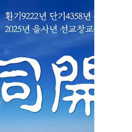
선교 창교 35년을 맞은 민족종교 선교(仙敎)는 2025
년 2월 12일(음력 1월 15일) 을사년 정월대보름을 맞
아 민족종단 재단법인 선교(仙敎)가 주최하고 선교총
림 선림원(仙林院)이 주관하는 “상원제천(上元祭天)
진향재(眞嚮齋)”를 봉행했습니다.