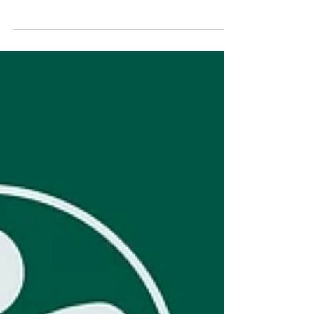
[선가정] 가정의 달 5월 선교 한울법회 / 선
기 59년 2025’ / “한하늘 한아버지 아래 한
자손이 이루는 한울세상”
창교 34주년을 맞은 한민족 고유종교 선교(仙敎) 교
단은 5월 15일 가정의 날을 맞아 선교종단 재단법인
선교(仙敎)가 주최하고 선교총림 선림원(仙林院)이
주관하는 ‘선(仙)가정 한울법회’를 개최하고, ‘천지인
대동개천의 한울세상’을 주제로 선교 창교주 취정원
사의 선가정 특강을 진행. 선교(仙敎) 교단은 매년 ‘5
월 가정의 달’에 ‘선가정’의 중요성을 상기하고, ‘선가
정의 신성회복’에 기반한 ‘인류평화공존의 한울세상’
실현을 위해 ‘선(仙)가정의 달, 5월 선교’의 일환으로
선교수행대중의 선가정 ‘행복명상’과 ‘한울법회’를 개
최.