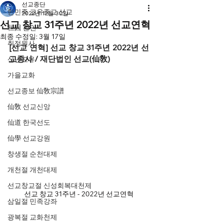
선교종단
한민족 고유종교 선교
2022년 12월 30일
선교 창교 31주년 2022년 선교연혁
桓因 환인
최종 수정일:
3월 17일
취정원사
[선교 연혁] 선교 창교 31주년 2022년 선
교종사 / 재단법인 선교(仙敎)​
신년교유
가을교화
선교종보 仙敎宗譜
仙敎 선교신앙
仙道 한국선도
仙學 선교강원
창생절 순천대제
개천절 개천대제
선교창교절 신성회복대천제
선교 창교 31주년 - 2022년 선교연혁
삼일절 민족강좌
광복절 교화천제