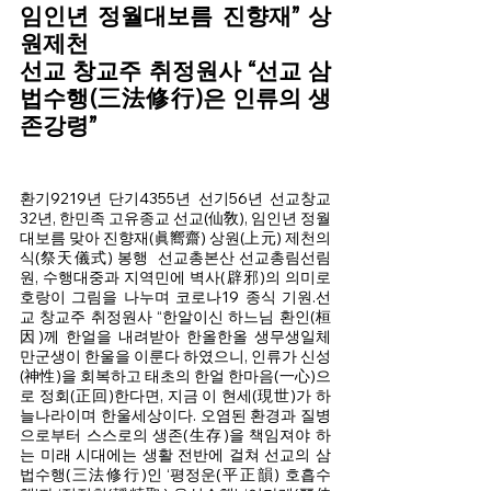
임인년 정월대보름 진향재” 상
원제천
선교 창교주 취정원사 “선교 삼
법수행(三法修行)은 인류의 생
존강령”
환기9219년 단기4355년 선기56년 선교창교
32년, 한민족 고유종교 선교(仙敎), 임인년 정월
대보름 맞아 진향재(眞嚮齋) 상원(上元) 제천의
식(祭天儀式) 봉행  선교총본산 선교총림선림
원, 수행대중과 지역민에 벽사(辟邪)의 의미로 
호랑이 그림을 나누며 코로나19 종식 기원.선
교 창교주 취정원사 “한알이신 하느님 환인(桓
因)께 한얼을 내려받아 한올한올 생무생일체 
만군생이 한울을 이룬다 하였으니, 인류가 신성
(神性)을 회복하고 태초의 한얼 한마음(一心)으
로 정회(正回)한다면, 지금 이 현세(現世)가 하
늘나라이며 한울세상이다. 오염된 환경과 질병
으로부터 스스로의 생존(生存)을 책임져야 하
는 미래 시대에는 생활 전반에 걸쳐 선교의 삼
법수행(三法修行)인 ‘평정운(平正韻) 호흡수