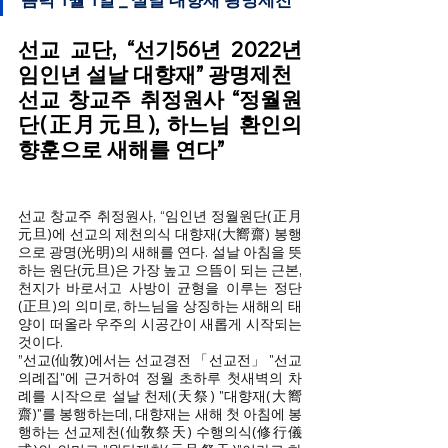
선교 교단, “선기56년 2022년 
임인년 설날 대향재” 광명제천
선교 창교주 취정원사 “정월원
단(正月元旦), 하느님 환인의 
향훈으로 새해를 연다”
선교 창교주 취정원사, “임인년 정월원단(正月
元旦)에 선교의 제천의식 대향재(大嚮齋) 봉행
으로 광명(光明)의 새해를 연다. 설날 아침을 뜻
하는 원단(元旦)은 가장 높고 으뜸이 되는 근본, 
천지가 바로서고 사방이 균형을 이루는 정단
(正旦)의 의미로, 하느님을 상징하는 새해의 태
양이 떠올라 우주의 시공간이 새롭게 시작되는 
것이다.
”선교(仙敎)에서는 선교경전 「선교전」 "선교
의례집"에 근거하여 정월 초하루 첫새벽의 차
례를 시작으로 설날 천제(天祭) "대향재(大嚮
齋)"를 봉행하는데, 대향재는 새해 첫 아침에 봉
행하는 선교제천(仙敎祭天) 수행의식(修行儀