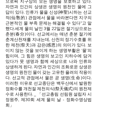
으로써 지구상의 모든 생명을 보호하고 있다. 
자연과 인간의 상생은 생명의 원천인 물에 그 
답이 있다. 인류가 물을 신성(神聖)시하는 선교
적(仙敎的) 관점에서 물을 바라본다면 지구의 
근본적인 물 부족 문제는 해결될 수 있다”고 말
했다.세계 물의 날인 3월 22일은 절기상으로는 
춘분(春分)이다. 선교에서는 매년 춘분 절기에 
춘계산천재를 지내는데, 산천의 정기수호를 위
한 제천(祭天)과 감은(感恩)의 의미가 있다. 보
이지 않는 것을 보이게 하는 생명부활은 ‘물’의 
힘이며, 그 힘은 생명의 보고인 지하수에 담겨 
있다가 뭇 생명과 함께 세상으로 나와 인류와 
상생하게 된다. 자연과 인간의 조화로운 상생은 
생명의 원천인 물이 갖는 고유한 율려의 작용이
다. 선교적 관점에서 물은 곧 생명(生命)이다. 
이러한 이유로 선교종단은 백두산에서 발원한 
정화수를 개천절 제천의식(祭天儀式)의 원천제
수로 사용한다. _ 「선교총림 선림원 설립자 시
정원주, 제30회 세계 물의 날 - 정화수명상법
회」
※ 선교창교 31주년 [3.22 세계물의 날, 
선교총림 산천법회] & 언론보도 출처
인터뷰365
선교종단, ‘세계 물의 날’ 맞아 ‘자연