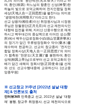
式)의 의미로 "원단제천(元旦祭天)"이라고 하
며, 환인(桓因) 하느님의 향훈인 신성(神聖)한 
하늘의 빛으로 포덕교화하여 천지인합일 정회
세상(天地人合一正回思想)을 펼친다는 의미로 
"광명제천(光明祭天)"이라고도 한다. 
선교 상왕자(相往者)이신 취정원사님과 시정원
주님은 정월원단(正月元旦)의 선교 제천의식인 
대향재 집전을 위해, 지리산 산중수행으로 재계
하시고 백두대간의 중심맥으로 이어진 성소(聖
所)에서 백두산감로정화수(白頭山甘露井華水)
의 정기가 담긴 두류방장정화수 약수(藥水)를 
채수하여 헌공하고, 선교의 창교종리 "천지인
합일 정회사상(天地人合一正回思想)"의 의미
가 함축된 "천문도(天文圖)"를 봉헌하여, 환인
상제(桓因上帝)님으로부터 선교 포덕교화의 안
배가 담긴 새해의 정회사명(正回使命)을 선제
와 선도 선교수행대중에 교유하신다. [선교중
앙종무원]
※ 선교창교 31주년 [2022년 설날 대향
재] & 언론보도 출처
인터뷰365
민족종교 선교, 2022년 설날 ‘대향
재’ 봉행, 창교주 취정원사, 선교 제천의식으로 