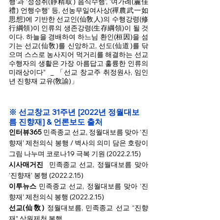
행’과 ‘정정취(靜精取) 음식수행’, ‘여가례(麗佳
禮) 언행수행’ 등, 선농무일여사상(禪農武一如
思想)에 기반한 선교인(仙敎人)의 수행강령(修
行綱領)이 인류의 생존강령(生存綱領)이 될 것
이다. 하늘을 경배하여 하느님 환인(桓因)을 섬
기는 선교(仙敎)를 신앙하고, 선도(仙道)를 닦
으며 스스로 농사지어 먹거리를 해결하는 선교
수행자의 생활은 가장 아름답고 훌륭한 인류의 
미래상이다”  _ 「선교 창교주 취정원사, 임인
년 진향재 교유(敎諭)」
※ 선교창교 31주년 [2022년 정월대보
름 진향재] & 언론보도 출처
인터뷰365
민족종교 선교, 정월대보름 맞아 ‘진
향재’ 제천의식 봉행 / 벽사의 의미 담은 호랑이 
그림 나누며 코로나19 극복 기원 (2022.2.15)
시사매거진 
 민족종교 선교, 정월대보름 맞아 
‘진향재’ 봉행 (2022.2.15)
이투뉴스 
민족종교 선교, 정월대보름 맞아 ‘진
향재’ 제천의식 봉행 (2022.2.15)
선교(仙敎) 
정월대보름, 민족종교 선교 “진향
재” 상원제천 봉행