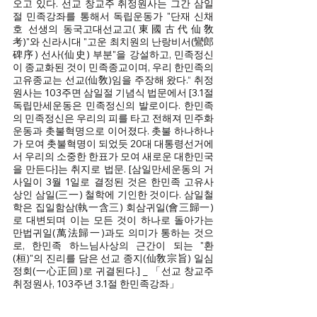
오고 있다. 선교 창교주 취정원사는 그간 삼일
절 민족강좌를 통해서 독립운동가 "단재 신채
호 선생의 동국고대선교고(東國古代仙敎
考)"와 신라시대 "고운 최치원의 난랑비서(鸞郎
碑序) 선사(仙史) 부분"을 강설하고, 민족정신
이 종교화된 것이 민족종교이며, 우리 한민족의 
고유종교는 선교(仙敎)임을 주장해 왔다.“ 취정
원사는 103주면 삼일절 기념식 법문에서 [3.1절 
독립만세운동은 민족정신의 발로이다. 한민족
의 민족정신은 우리의 피를 타고 전해져 민주화
운동과 촛불혁명으로 이어졌다. 촛불 하나하나
가 모여 촛불혁명이 되었듯 20대 대통령선거에
서 우리의 소중한 한표가 모여 새로운 대한민국
을 만든다]는 취지로 법문. [삼일만세운동의 거
사일이 3월 1일로 결정된 것은 한민족 고유사
상인 삼일(三一) 철학에 기인한 것이다. 삼일철
학은 집일함삼(執一含三) 회삼귀일(會三歸一)
로 대변되며 이는 모든 것이 하나로 돌아가는 
만법귀일(萬法歸一)과도 의미가 통하는 것으
로, 한민족 하느님사상의 근간이 되는 "환
(桓)"의 진리를 담은 선교 종지(仙敎宗旨) 일심
정회(一心正回)로 귀결된다.] _ 「선교 창교주 
취정원사, 103주년 3.1절 한민족강좌」