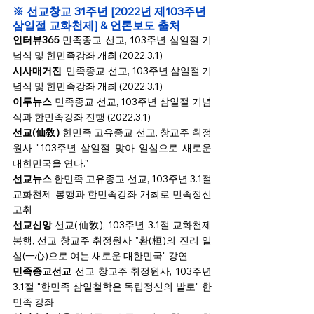
※ 선교창교 31주년 [2022년 제103주년 
삼일절 교화천제] & 언론보도 출처
인터뷰365
민족종교 선교, 103주년 삼일절 기
념식 및 한민족강좌 개최 (2022.3.1)
시사매거진 
 민족종교 선교, 103주년 삼일절 기
념식 및 한민족강좌 개최 (2022.3.1)
이투뉴스 
민족종교 선교, 103주년 삼일절 기념
식과 한민족강좌 진행 (2022.3.1)
선교(仙敎) 
한민족 고유종교 선교, 창교주 취정
원사 "103주년 삼일절 맞아 일심으로 새로운 
대한민국을 연다."  
선교뉴스 
한민족 고유종교 선교, 103주년 3.1절 
교화천제 봉행과 한민족강좌 개최로 민족정신 
고취
선교신앙 
선교(仙敎), 103주년 3.1절 교화천제 
봉행, 선교 창교주 취정원사 "환(桓)의 진리 일
심(一心)으로 여는 새로운 대한민국" 강연 
민족종교선교 
선교 창교주 취정원사, 103주년 
3.1절 "한민족 삼일철학은 독립정신의 발로" 한
민족 강좌