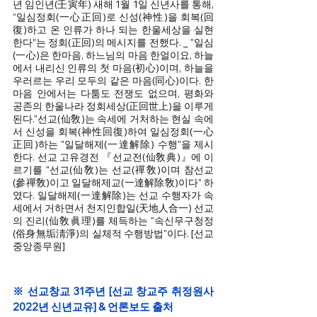
년 임인년(壬寅年) 새해 1월 1일 신년사를 통해, 
“일심정회(一心正回)로 신성(神性)을 회복(回
復)하고 온 인류가 하나 되는 한울세상을 실현
한다”는 정회(正回)의 메시지를 전했다. _ "일심
(一心)은 한마음, 하느님의 마음 한얼이요, 하늘
에서 내리신 인류의 첫 마음(初心)이며, 하늘을 
우러르는 우리 모두의 같은 마음(同心)이다. 한
마음 안에서는 다툼도 전쟁도 없으며, 평화와 
공존의 한울나라 정회세상(正回世上)을 이루게 
된다."선교(仙敎)는 속세에 거처하는 현실 속에
서 신성을 회복(神性回復)하여 일심정회(一心
正回)하는 "일달해제(一達解除) 수행"을 제시
한다. 선교 고유경전 『선교전(仙敎典)』에 이
르기를 "선교(仙敎)는 선교(禪敎)이며 참선교
(參禪敎)이고 일달해제교(一達解除敎)이다" 하
였다. 일달해제(一達解除)는 선교 수행자가 속
세에서 거하면서 천지인합일(天地人合一) 선교
의 진리(仙敎眞理)를 체득하는 "속신무구청정
(俗身無垢淸淨)의 실체적 수행방법"이다. [선교
중앙종무원] 
※ 선교창교 31주년 [선교 창교주 취정원사 
2022년 신년교유] & 언론보도 출처