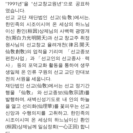
“1991년”을 “선교창교원년”으로 공표하
였습니다. 
선교 교단 재단법인 선교(仙敎)에서는, 
한민족의 시조이시며 온 세상의 하느님
이신 환인(桓因)상제님의 사백력 광명개
천(斯白力光明開天)과 선교 창교주 취정
원사님의 선교창교 율려개천(律呂開天
仙敎創敎)의 업적을 기리며  「선교종보 
편찬사업」과 「선교인의 선교종사 · 력
사」 등의 포덕교화 활동을 통하여 생무
생일체 온 인류 구원의 선교 교단 만대보
전의 서원을 세웁니다.  
재단법인 선교(仙敎)에서는 선교 정기간
행물 『仙敎』 와 선교종보(仙敎宗譜)를 
발행하며, 새벽신성기도로 내 안의 하늘
을 열고 선리화(仙理華)를 꽃피우는 선교
신앙과 수행의지를 고취하고, 한민족의 
시조이시며 온 세상의 하느님이신 환인
(桓因)상제님께 일심정회(一心正回) 합니