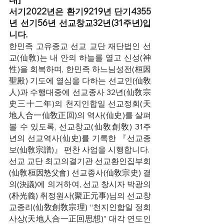
서기2022년은 환기9219년 단기4355
년 선기56년 선교창교32년(31주년)입
니다.
한민족 고유종교 선교 교단 재단법인 선
교(仙敎)는 내 안의 하늘를 열고 신성(神
性)을 회복하며, 한민족 하느님성전(桓因
聖殿) 기도에 열심을 다하는 선교인(仙敎
人)과 수행대중에 선교종사 32년(仙敎宗
史三十二年)의 천지인합일 선교정회(天
地人合一仙敎正回)의 역사(仙史)를 살펴
볼 수 있도록, 선교창교(仙敎創敎) 31주
년의 선교역사(仙史)를 기록한 『선교종
보(仙敎宗譜)』 편찬 사업을 시행합니다.
선교 교단 최고의결기관 선교환인집부회
(仙敎桓因
 선교종사(仙敎宗史) 결
慹父會)
의(
에 의거하여, 선교 창시자 박광의
決議)
(朴光義) 취정원사(聚正元事)님의 선교창
교종리(仙敎創敎宗理) “천지인합일 정회
사상(天地人合一正回思想)” 대각 연도인 