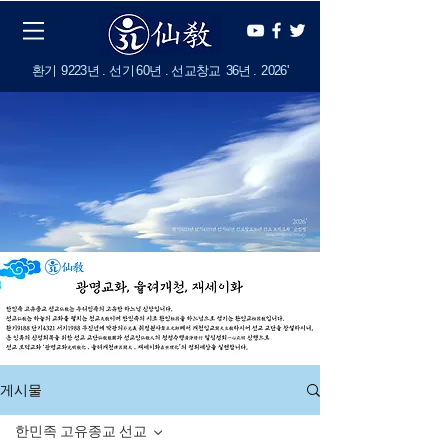
​환기
9223년 . 선기
60
년 . 선교창교
36년
.
2
026'
게시물
한민족 고유종교 선교