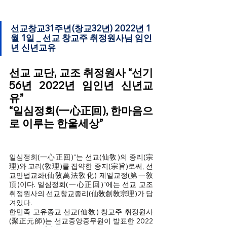
선교창교31주년(창교32년) 2022년 1
월 1일 _ 선교 창교주 취정원사님 임인
년 신년교유
선교 교단, 교조 취정원사 “선기
56년 2022년 임인년 신년교
유”
“일심정회(一心正回), 한마음으
로 이루는 한울세상”
일심정회(一心正回)"는 선교(仙敎)의 종리(宗
理)와 교리(敎理)를 집약한 종지(宗旨)로써, 선
교만법교화(仙敎萬法敎化) 제일교정(第一敎
頂)이다. 일심정회(一心正回)"에는 선교 교조 
취정원사의 선교창교종리(仙敎創敎宗理)가 담
겨있다. 
한민족 고유종교 선교(仙敎) 창교주 취정원사
(聚正元師)는 선교중앙중무원이 발표한 2022