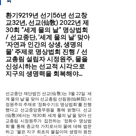
회
환기9219년 선기56년 선교창
교32년, 선교(仙敎) 2022년 제
30회 "세계 물의 날" 명상법회 
/ 선교종단, ‘세계 물의 날’ 맞아 
‘자연과 인간의 상생, 생명의 
물’ 주제로 명상법회 진행 / 선
교총림 설립자 시정원주, 물을 
신성시하는 선교적 시각으로 
지구의 생명력을 회복해야...
선교종단 재단법인 선교(仙敎)는 3월 22일 ‘세
계 물의 날’을 맞아 선교총림 선림원(仙林院) 시
정원주의 주재로 ‘정화수기도 명상법회’를 진행
했다고 선교중앙종무원을 통해 밝혔다. 선교
(仙敎)에서는 ‘제30회 세계 물의 날’을 맞아 선
교총림 시정원주가 집전하는 ‘정화수 명상법
회’를 통해 종교적 가치로서의 물에 대해 법문
하고 “물은 지구 최초의 물질이며 생명의 원천