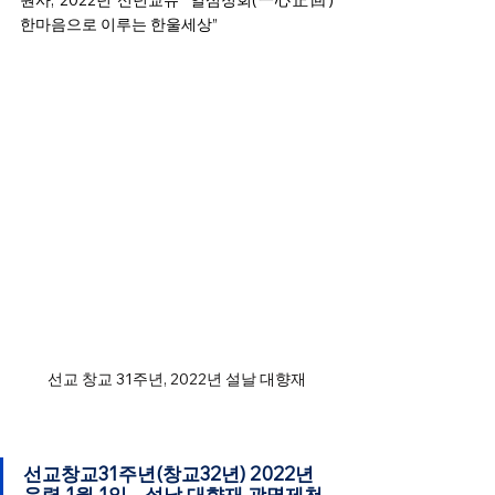
원사, 2022년 신년교유 “일심정회(一心正回) 
한마음으로 이루는 한울세상” 
선교 창교 31주년, 2022년 설날 대향재
선교창교31주년(창교32년) 2022년 
음력 1월 1일 _ 설날 대향재 광명제천 