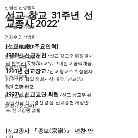
선림원 신성법회
선교 창교 31주년 선
신단수 산천법회
교종사 2022’
선문화 절기법회
정화수 명상법회
[선교(仙敎) 주요연혁]
선가정 한울법회
1988년 선교개천
 /선교 창교주 취정원사
정월대보름 진향재
님 천부인(天符印) 교유. 고대선교 종맥계승.
설날 대향재
1991년 선교창교
/선교 창교주 취정원사
단오 단향재
“
님 천지인합일 정회사상 대각. 
선교(仙
추석 추향재
”
敎)
 교명 선포. 
1997년 선교교단 확립
 /선교 창교주 취
동지 소향재
정원사님 선교경전 결집. 선교종헌 제정반
24절기 선도수행
포. 선교강원 설립.
​[선교종사 『종보(宗譜)』 편찬 안
내]