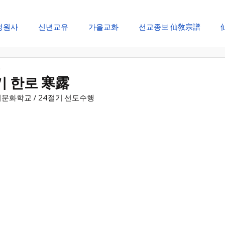
정원사
신년교유
가을교화
선교종보 仙敎宗譜
일
창생절 순천대제
개천절 개천대제
선교창교절 신성회복
기 한로 寒露
문화학교 / 24절기 선도수행 
선림원 신성법회
신단수 산천법회
선문화 절기법회
재
설날 대향재
단오 단향재
추석 추향재
동지 