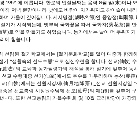
 195° 에 이릅니다. 한로의 입절날짜는 음력 8월 말(末)이나 9월
. 아침 저녁 뿐만아니라 낮에도 바람이 차가워지고 찬이슬이 내리
며 가을이 깊어집니다. 세시명절(歲時名節)인 중양절(重陽節, 重
 절기가 시작되는데, 옛부터 국화꽃을 따서 국화차(菊花茶)를 
節草)로 약을 만들기도 하였습니다. 농가에서는 날이 더 추워지기
리에 힘씁니다. 
림 선림원 절기학교에서는 [절기문화학교]를 열어 대중과 함께하
 절기 “생활속의 선도수행”으로 심신수련을 합니다. 선교(仙敎) 
農法)”의 교육과 농가월령가의 해석을 통해 절기에 맞추어 농사
 선교 수행대중 선가(仙家)에서도 추수를 마무리하며 농선(農禪
 선교(仙敎)에서는 선월지강재(仙月地降齋) _선교 선월지강일 
대중은 선교총림 시정원주님께 선모(仙母)의 예(禮)를 갖추어 구
합니다. 또한 선교총림의 가을수련회 및 10월 교리학당이 개강되