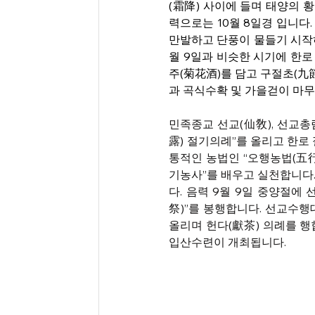
(霜降) 사이에 들며 태양의 황경
력으로는 10월 8일경 입니다
만발하고 단풍이 물들기 시작하
월 9일과 비슷한 시기에 한로
주(菊花酒)를 담고 구절초(九
과 곡식수확 및 가을걷이 마무
민족종교 선교(仙敎), 선교총
露) 절기의례”를 올리고 한로
통적인 농법인 “오행농법(五行
기농사”를 배우고 실천합니다.
다. 음력 9월 9일 중양절에
祭)”를 봉행합니다. 선교수행
올리며 헌다(獻茶) 의례를 행
입산수련이 개최됩니다. 