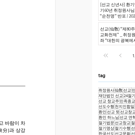
[선교 신년사] 환기9
기60년 취정원사님
“순천명” 반포 / 2026
선교(仙敎) “제80
교화천제” _ 취정
좌 “대한의 광복에
원의 신성회복으로
1
tag
취정원사
仙敎
선교
재단법인 선교
24절
선교 창교주
민족종
선도수행
천지인합일
환인
선교 뜻
선교창
환인 하느님
선교 연
절기법문
선교창교
절
히고 바람이 차
절기명상
절기수행
선
秋分)과 상강
한국선도
선교문화
선