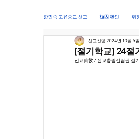
한민족 고유종교 선교
桓因 환인
취
선교신앙
2024년 10월 6
仙道 한국선도
仙學 선교강원
[절기학교] 24절
선교仙敎 / 선교총림선림원 절기
삼일절 민족강좌
광복절 교화천제
선가정 한울법회
정월대보름 진향
24절기 선도수행