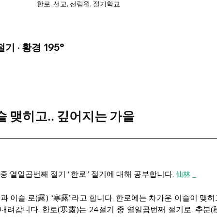
한로, 선교, 선림원, 절기학교
 · 황경 195°
슬 맺히고.. 깊어지는 가을
중 열일곱번째 절기 “한로” 절기에 대해 공부합니다. 
 _
仙林
)과 이슬 로(露) “寒露”라고 합니다. 한로에는 차가운 이슬이 맺
려갑니다. 한로(寒露)는 24절기 중 열일곱번째 절기로, 추분(