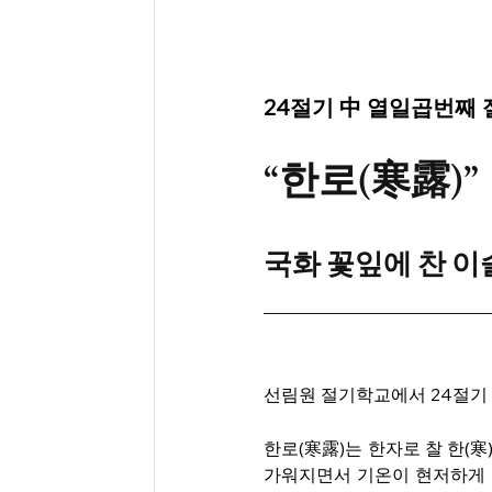
24절기 中 열일곱번째 절기
“한로(寒露)”
국화 꽃잎에 찬 이
선림원 절기학교에서 24절기 
한로(寒露)는 한자로 찰 한(寒
가워지면서 기온이 현저하게 내