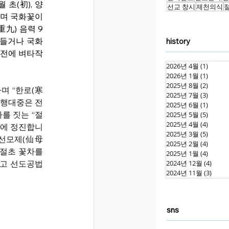
 초(初), 양
선교 창시
제천의식
며 국화꽃이 
九) 음력 9
만들거나 국화
history
 전에 벼타작
2026년 4월
(1)
게시물
2026년 1월
(1)
게시물
2025년 8월
(2)
게시물
며 “한로(寒
2025년 7월
(3)
게시물
수행대중은 전
2025년 6월
(1)
게시물
를 짓는 “절
2025년 5월
(5)
게시물
2025년 4월
(4)
게시물
)에 정진합니
2025년 3월
(5)
게시물
“선모제(仙母
2025년 2월
(4)
게시물
절초 꽃차를 
2025년 1월
(4)
게시물
2024년 12월
(4)
게시물
고 선도공법 
2024년 11월
(3)
게시물
sns