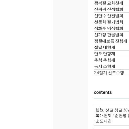
광복절 교화천제
선림원 신성법회
신단수 산천법회
선문화 절기법회
정화수 명상법회
선가정 한울법회
정월대보름 진향재
설날 대향재
단오 단향재
추석 추향재
동지 소향재
24절기 선도수행
contents
仙敎, 선교 창교 3
복대천제 / 순천명
소도제천