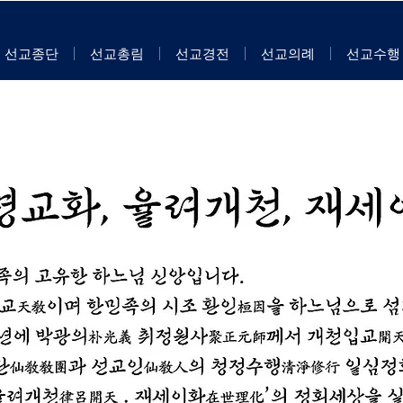
선교종단
선교총림
선교경전
선교의례
선교수행