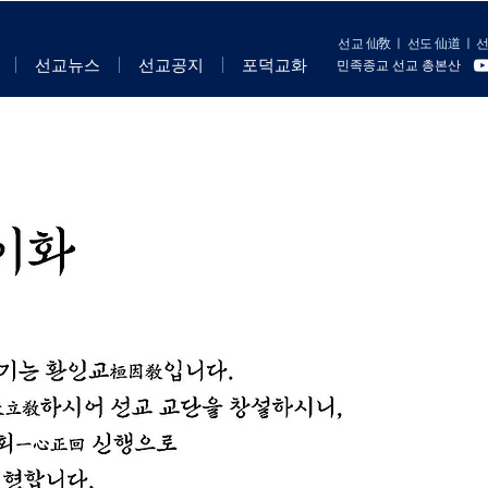
선교 仙敎
ㅣ
선도 仙道
ㅣ
선
선교뉴스
선교공지
포덕교화
민족종교 선교 총본산