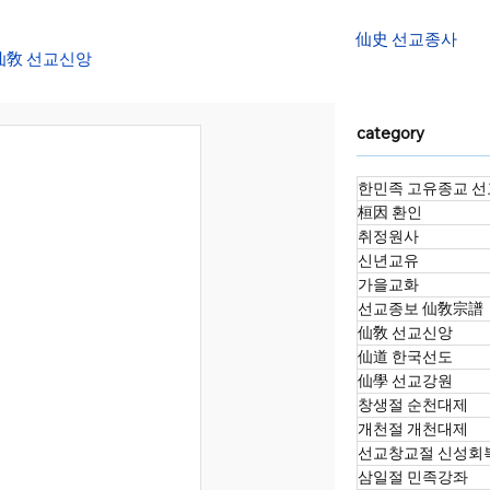
仙史 선교종사
仙敎 선교신앙
category
대천제
한민족 고유종교 선
桓因 환인
정화수 명상법회
취정원사
신년교유
가을교화
선교종보 仙敎宗譜
소향재
仙敎 선교신앙
仙道 한국선도
仙學 선교강원
창생절 순천대제
개천절 개천대제
선교창교절 신성회
삼일절 민족강좌