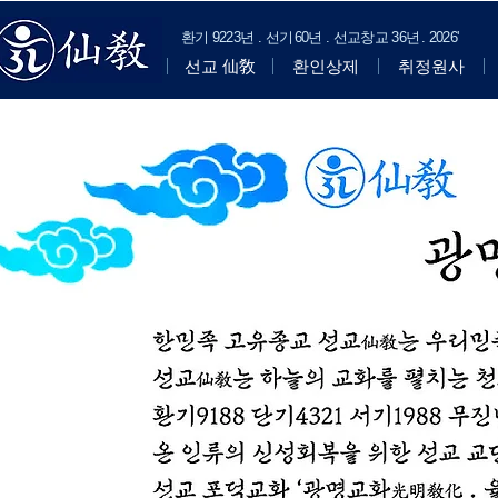
​환기
9223년 . 선기
60
년 . 선교창교
36년
.
2
026'
선교 仙敎
환인상제
취정원사