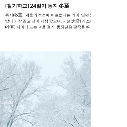
선교신앙
2024년 12월 20일
24절기 선도수행
[절기학교] 24절기 동지 冬至
동지(冬至), 겨울의 정점에 이르렀다는 의미, 일년 중
밤이 가장 길고 낮이 가장 짧으며, 대설(大雪)과 소한
(小寒) 사이에 드는 겨울 절기. 동짓날은 팥죽을 쑤어
사당과 당산에 올려 천신하거나 집안 곳곳에 놓아 악
귀를 쫓는 벽사 풍습이 전한다