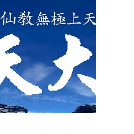
[절기학교] 24절기 입동 立冬
입동(立冬)는 상강(霜降)과 소설(小雪) 사이에 들며,
음력으로 10월, 양력으로 11월 8일경. 태양의 황경이
225°. 입동은 상강(霜降) 절기 뒤 15일째 날로, 입동이
되면 겨울의 시작으로 여겨 김장을 시작하고 시래기
를 말리며 땔감을 준비하는