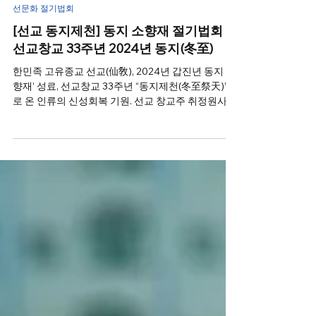
선교종단
2024년 12월 21일
선문화 절기법회
[선교 동지제천] 동지 소향재 절기법회 /
선교창교 33주년 2024년 동지(冬至)
한민족 고유종교 선교(仙敎), 2024년 갑진년 동지 ‘소
향재’ 성료, 선교창교 33주년 “동지제천(冬至祭天)”으
로 온 인류의 신성회복 기원. 선교 창교주 취정원사
2025년 신년사 “대동개천, 한하늘 한민족 한자손의
한울세상”