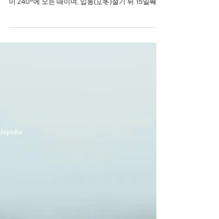
선교신앙
2024년 12월 7일
24절기 선도수행
[절기학교] 24절기 대설 大雪
소설(小雪)은 입동(立冬)과 대설(大雪) 사이에 들며,
음력으로 10월, 양력으로 11월 22일경, 태양의 황경
이 240°에 오는 때이며, 입동(立冬)절기 뒤 15일째 날
로, 호박과 무를 썰어 말리는 등 입동(立冬)에 하지못
한 겨울채비를 마저 한다.