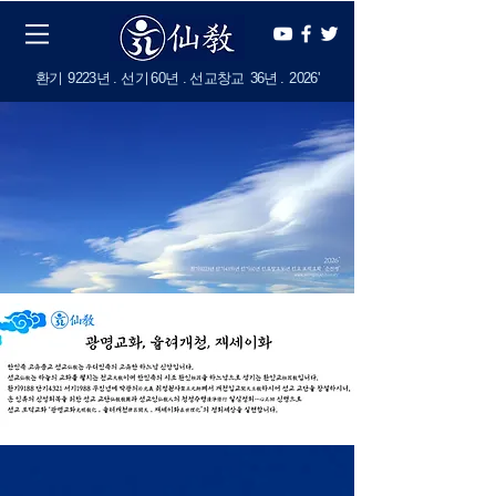
​환기
9223년 . 선기
60
년 . 선교창교
36년
.
2
026'