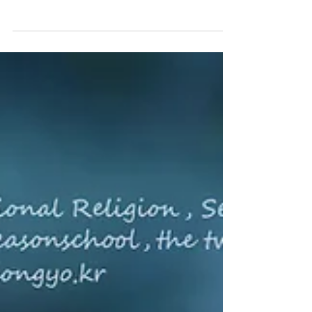
선교 창교 33주년 2024년 선교연혁, 선교 창교주 취
정원사님 1988년 선교개천, 1991년 선교창교, 1997
년 선교교단확립, 천부인 종맥, 신단수 선맥, 고대선
교 계승, 재단법인 선교(仙敎)​ 종사(宗史)