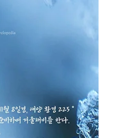
선교신앙
2024년 11월 21일
24절기 선도수행
[절기학교] 24절기 소설 小雪
소설(小雪), 첫 눈이 내리고 얼음이 어는 초겨울, 입동
(立冬)과 대설(大雪) 사이에 드는 겨울 절기, 24절기
중 스무번째 절기, 선교 절기법회, 선교총림 절기명
상, 선교 창교주 취정원사님 절기법문, 선도수행